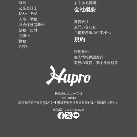
経理
よくある質問
公認会計士
会社概要
M&A・FAS
人事・労務
運営会社
社会保険労務士
お問い合わせ
法務・知財
ご掲載希望の企業様へ
弁護士
規約
財務
CFO
利用規約
個人情報保護方針
業務の運営に関する規程等
株式会社ヒュープロ
150-0043
東京都渋谷区道玄坂2-16-4 野村不動産渋谷道玄坂ビル 4階/6階（受付）
info@hupro-inc.com