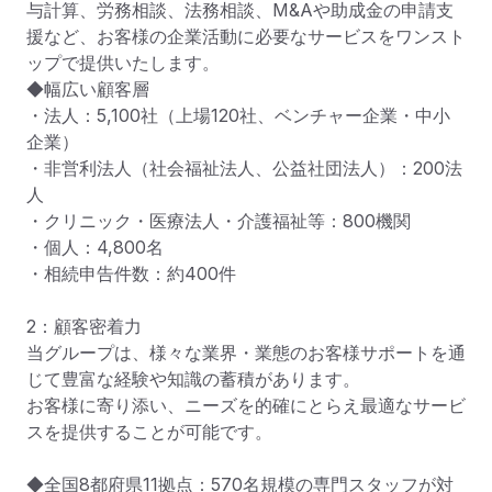
与計算、労務相談、法務相談、M&Aや助成金の申請支
援など、お客様の企業活動に必要なサービスをワンスト
ップで提供いたします。

◆幅広い顧客層

・法人：5,100社（上場120社、ベンチャー企業・中小
企業）

・非営利法人（社会福祉法人、公益社団法人）：200法
人

・クリニック・医療法人・介護福祉等：800機関

・個人：4,800名

・相続申告件数：約400件

2：顧客密着力

当グループは、様々な業界・業態のお客様サポートを通
じて豊富な経験や知識の蓄積があります。

お客様に寄り添い、ニーズを的確にとらえ最適なサービ
スを提供することが可能です。

◆全国8都府県11拠点：570名規模の専門スタッフが対