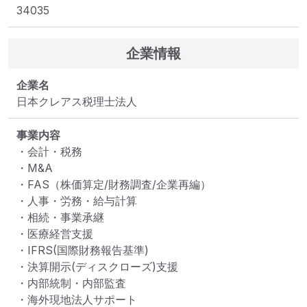
34035
企業情報
企業名
日本クレアス税理士法人
事業内容
・会計・税務

・M&A

・FAS（株価算定/財務調査/企業再編）

・人事・労務・給与計算

・相続・事業承継

・医療経営支援

・IFRS(国際財務報告基準)

・決算開示(ディスクローズ)支援

・内部統制・内部監査

・海外現地法人サポート