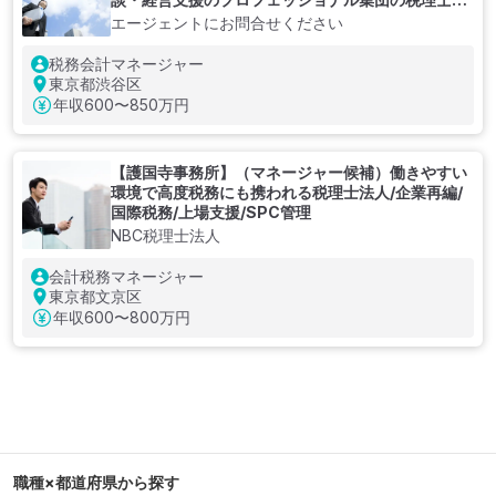
人
エージェントにお問合せください
税務会計マネージャー
東京都渋谷区
年収
600〜850万円
【護国寺事務所】（マネージャー候補）働きやすい
環境で高度税務にも携われる税理士法人/企業再編/
国際税務/上場支援/SPC管理
NBC税理士法人
会計税務マネージャー
東京都文京区
年収
600〜800万円
職種×都道府県から探す