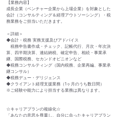
【業務内容】

成長企業（ベンチャー企業から上場企業）を対象とした
会計（コンサルティング＆経理アウトソーシング）・税
務業務をご担当いただきます。

＜詳細＞

◆会計・税務 実務支援及びアドバイス

　税務申告書作成・チェック、記帳代行、月次・年次決
算、四半期決算、連結納税、確定申告、相続・事業承
継、国際税務、セカンドオピニオンなど

◆税務コンサルティング（国内税務、企業再編、事業承
継コンサル）

◆税務デュー・デリジェンス

◆クライアント経理支援業務（1ヶ月のうち数日間）

※ご経験や能力により担当する業務は異なります。

☆キャリアプランの複線化☆

「あなたの意思を尊重し、自分に合ったキャリアプラン