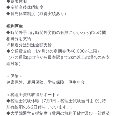
◆慶弔休暇

◆産前産後休暇制度

◆育児休業制度（取得実績あり）
福利厚生
◆時間外手当は時間外労働の有無にかかわらず35時間
相当分を支給

※超過分は別途全額支給

◆交通費支給（1か月分の定期券代40,000が上限）

（バス通勤は自宅から最寄駅まで2km以上の場合のみ支
給対象）

＜保険＞

健康保険、雇用保険、労災保険、厚生年金

＜税理士資格取得サポート＞

◆税理士試験休暇（7月1日～税理士試験当日までに特
別有給消化を2日付与しています。）

◆大学院通学支援制度（費用の無利子貸付及び一部返済