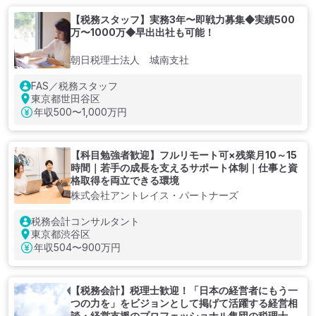
【税務スタッフ】実務3年〜即戦力募集◆実績500
万〜1000万◆早出出社も可能！
朝日税理士法人 城南支社
FAS／税務スタッフ
東京都世田谷区
年収
500〜1,000万円
【科目勉強者歓迎】フルリモート可×残業月10～15
時間｜若手の成長を支えるサポート体制｜仕事と資
格取得を両立できる環境
株式会社アントレイス・パートナーズ
税務会計コンサルタント
東京都渋谷区
年収
504〜900万円
【税務会計】税理士歓迎！「日本の経営者にもう一
つの力を」をビジョンとして掲げて活躍する経営相
談・経営支援のプロフェッショナル集団の税理士法