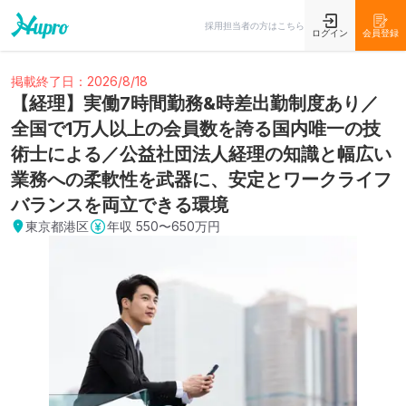
採用担当者の方はこちら
ログイン
会員登録
掲載終了日：2026/8/18
【経理】実働7時間勤務&時差出勤制度あり／
全国で1万人以上の会員数を誇る国内唯一の技
術士による／公益社団法人経理の知識と幅広い
業務への柔軟性を武器に、安定とワークライフ
バランスを両立できる環境
東京都港区
年収
550〜650万円