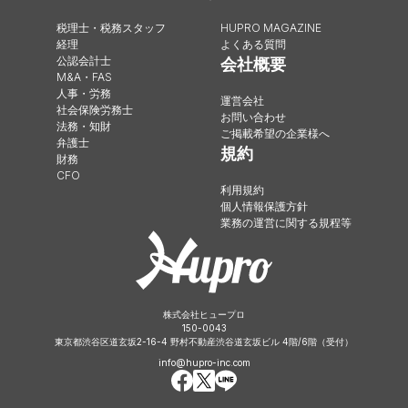
税理士・税務スタッフ
HUPRO MAGAZINE
経理
よくある質問
公認会計士
会社概要
M&A・FAS
人事・労務
運営会社
社会保険労務士
お問い合わせ
法務・知財
ご掲載希望の企業様へ
弁護士
規約
財務
CFO
利用規約
個人情報保護方針
業務の運営に関する規程等
株式会社ヒュープロ
150-0043
東京都渋谷区道玄坂2-16-4 野村不動産渋谷道玄坂ビル 4階/6階（受付）
info@hupro-inc.com