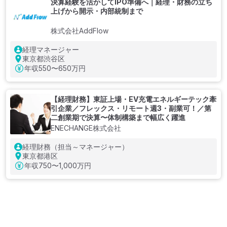
決算経験を活かしてIPO準備へ｜経理・財務の立ち
上げから開示・内部統制まで
株式会社AddFlow
経理マネージャー
東京都渋谷区
年収
550〜650万円
【経理財務】東証上場・EV充電エネルギーテック牽
引企業／フレックス・リモート週3・副業可！／第
二創業期で決算〜体制構築まで幅広く躍進
ENECHANGE株式会社
経理財務（担当～マネージャー）
東京都港区
年収
750〜1,000万円