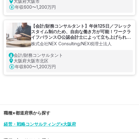
はコンサルティングファーム、事業会社での実務経験／
大阪府大阪市
TOEIC(R)テスト800以上
年収
600〜1,200万円
【会計/財務コンサルタント】年休125日／フレック
スタイム制のため、自由な働き方が可能！ワークラ
イフバランス◎公認会計士によって立ち上げられた
少数精鋭のプロフェッショナル・コンサルティング
株式会社NEX Consulting/NEX税理士法人
ファーム
会計/財務コンサルタント
大阪府大阪市北区
年収
800〜1,200万円
職種×都道府県から探す
経営・戦略コンサルティング×大阪府