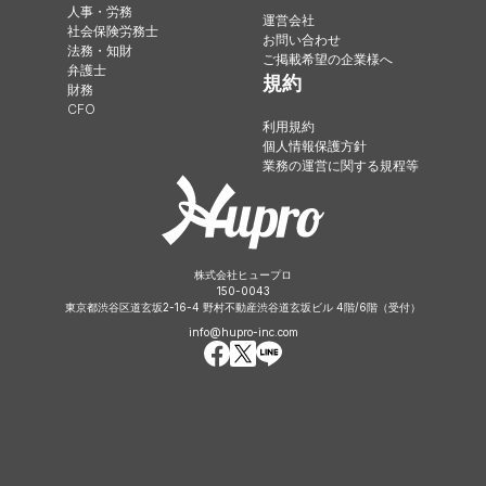
人事・労務
運営会社
社会保険労務士
お問い合わせ
法務・知財
ご掲載希望の企業様へ
弁護士
規約
財務
CFO
利用規約
個人情報保護方針
業務の運営に関する規程等
株式会社ヒュープロ
150-0043
東京都渋谷区道玄坂2-16-4 野村不動産渋谷道玄坂ビル 4階/6階（受付）
info@hupro-inc.com