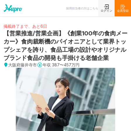
採用担当者の方はこちら
ログイン
会員登録
掲載終了まで、あと6日
【営業推進/営業企画】《創業100年の食肉メー
カー》食肉裁断機のパイオニアとして業界トッ
プシェアを誇り、食品工場の設計やオリジナル
ブランド食品の開発も手掛ける老舗企業
大阪府藤井寺市
年収
387〜457万円