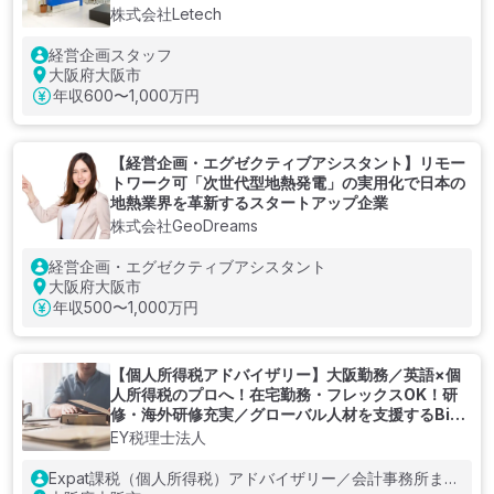
株式会社Letech
経営企画スタッフ
大阪府大阪市
年収
600〜1,000万円
【経営企画・エグゼクティブアシスタント】リモー
トワーク可「次世代型地熱発電」の実用化で日本の
地熱業界を革新するスタートアップ企業
株式会社GeoDreams
経営企画・エグゼクティブアシスタント
大阪府大阪市
年収
500〜1,000万円
【個人所得税アドバイザリー】大阪勤務／英語×個
人所得税のプロへ！在宅勤務・フレックスOK！研
修・海外研修充実／グローバル人材を支援するBig4
系税理士法人
EY税理士法人
Expat課税（個人所得税）アドバイザリー／会計事務所また