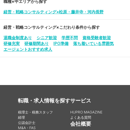
職種×中エリアから探す
経営・戦略コンサルティング×松原・藤井寺・河内長野
経営・戦略コンサルティング
×こだわり条件から探す
退職金制度あり
シニア歓迎
学歴不問
資格受験者歓迎
研修充実
研修期間あり
IPO準備
落ち着いている雰囲気
エージェントおすすめ求人
転職・求人情報を探す
サービス
税理士・税務スタッフ
HUPRO MAGAZINE
経理
よくある質問
公認会計士
会社概要
M&A・FAS