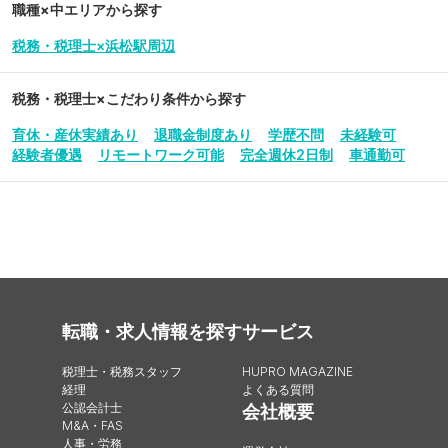
職種×中エリアから探す
税務・税理士×浜松駅周辺
税務・税理士
×こだわり条件から探す
育休・産休実績あり
退職金制度あり
学歴不問
未経験可
経験者優遇
リモートワーク可能
完全週休2日制
車通勤可
転職・求人情報を探す
サービス
税理士・税務スタッフ
HUPRO MAGAZINE
経理
よくある質問
公認会計士
会社概要
M&A・FAS
人事・労務