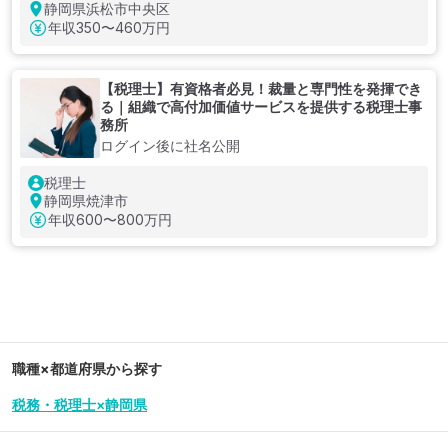
静岡県浜松市中央区
年収
350〜460万円
【税理士】有資格者必見！裁量と専門性を発揮でき
る｜組織で高付加価値サービスを提供する税理士事
務所
ログイン後に社名公開
税理士
静岡県焼津市
年収
600〜800万円
職種×都道府県から探す
税務・税理士×静岡県