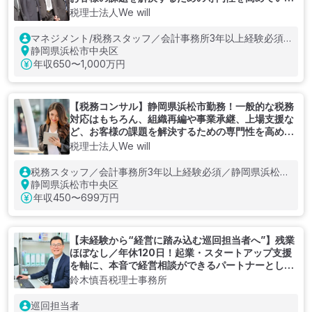
ことを大切にする税理士法人
税理士法人We will
マネジメント/税務スタッフ／会計事務所3年以上経験必須
／静岡県浜松市勤務
静岡県浜松市中央区
年収
650〜1,000万円
【税務コンサル】静岡県浜松市勤務！一般的な税務
対応はもちろん、組織再編や事業承継、上場支援な
ど、お客様の課題を解決するための専門性を高めて
いくことを大切にする税理士法人
税理士法人We will
税務スタッフ／会計事務所3年以上経験必須／静岡県浜松市
勤務
静岡県浜松市中央区
年収
450〜699万円
【未経験から“経営に踏み込む巡回担当者へ”】残業
ほぼなし／年休120日！起業・スタートアップ支援
を軸に、本音で経営相談ができるパートナーとして
成長できる税理士事務所
鈴木慎吾税理士事務所
巡回担当者