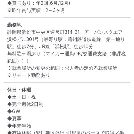
◆賞与あり：年2回(6月,12月)　

※昨年賞与実績：2～3ヶ月
勤務地
静岡県浜松市中央区連尺町314-31　アーバンスクエア
浜松ビル301号
（最寄り駅：遠州鉄道鉄道線「第一通り
駅」徒歩7分、JR線「浜松駅」徒歩10分

無料駐車場あり（マイカー通勤OK/交通費支給（非課税
範囲）））
※就業場所の変更の範囲：求人者の定める就業場所
※リモート勤務あり
休日・休暇
◆土・日・祝

◆完全週休2日制

◆GW

◆夏季

◆年末年始

◆有給休暇（繁忙期以外は月1程度のペースで取得／半