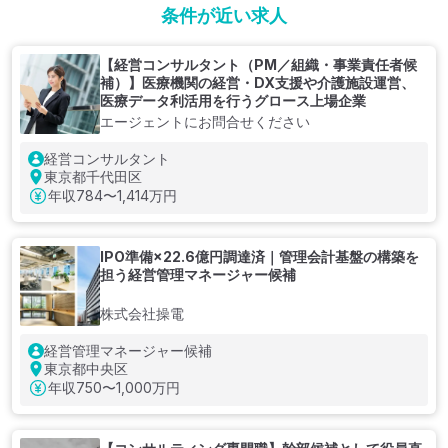
条件が近い求人
【経営コンサルタント（PM／組織・事業責任者候
補）】医療機関の経営・DX支援や介護施設運営、
医療データ利活用を行うグロース上場企業
エージェントにお問合せください
経営コンサルタント
東京都千代田区
年収
784〜1,414万円
IPO準備×22.6億円調達済｜管理会計基盤の構築を
担う経営管理マネージャー候補
株式会社操電
経営管理マネージャー候補
東京都中央区
年収
750〜1,000万円