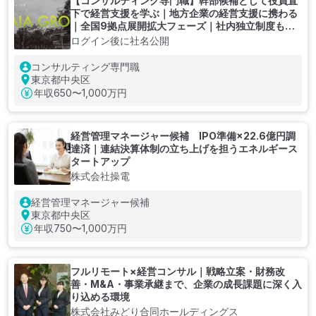
【コンサルティング専門職】幹部候補として役員直
下で経営支援を学ぶ｜地方企業の経営支援に携わる
｜全国9拠点展開拡大フェーズ｜社内独立制度もあ
り
ログイン後に社名公開
コンサルティング専門職
東京都中央区
年収
650〜1,000万円
経営管理マネージャー候補 IPO準備×22.6億円調
達済｜連結決算体制の立ち上げを担うエネルギース
タートアップ
株式会社操電
経営管理マネージャー候補
東京都中央区
年収
750〜1,000万円
フルリモート×経営コンサル｜戦略立案・財務改
善・M&A・事業承継まで、企業の成長課題に深く入
り込める環境
株式会社みどり合同ホールディングス