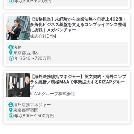
年収
600〜800万円
【法務担当】未経験から企業法務へ◎売上462億・
多角化ビジネス基盤を支えるコンプライアンス整備
に挑戦｜メガベンチャー
株式会社DYM
法務
東京都品川区
年収
540〜720万円
【海外法務総括マネジャー】英文契約・海外コンプ
ラを統括／積極M&Aで事業拡大するRIZAPグルー
プ
RIZAPグループ株式会社
海外法務マネジャー
東京都新宿区
年収
800〜1,500万円