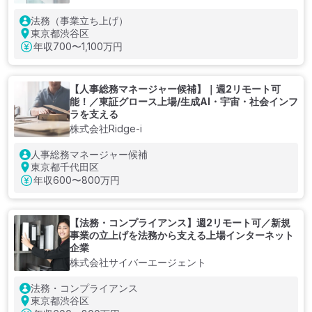
法務（事業立ち上げ）
東京都渋谷区
年収
700〜1,100万円
【人事総務マネージャー候補】｜週2リモート可
能！／東証グロース上場/生成AI・宇宙・社会インフ
ラを支える
株式会社Ridge-i
人事総務マネージャー候補
東京都千代田区
年収
600〜800万円
【法務・コンプライアンス】週2リモート可／新規
事業の立上げを法務から支える上場インターネット
企業
株式会社サイバーエージェント
法務・コンプライアンス
東京都渋谷区