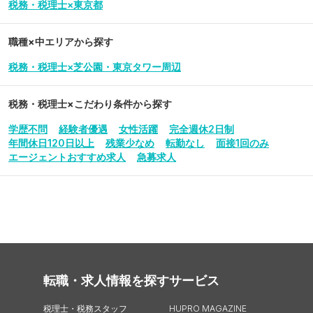
税務・税理士×東京都
職種×中エリアから探す
税務・税理士×芝公園・東京タワー周辺
税務・税理士
×こだわり条件から探す
学歴不問
経験者優遇
女性活躍
完全週休2日制
年間休日120日以上
残業少なめ
転勤なし
面接1回のみ
エージェントおすすめ求人
急募求人
転職・求人情報を探す
サービス
税理士・税務スタッフ
HUPRO MAGAZINE