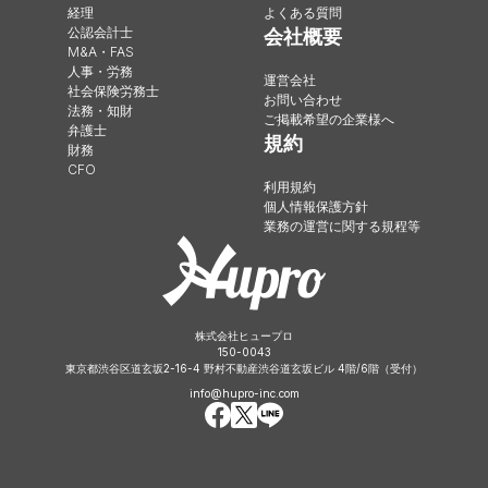
経理
よくある質問
公認会計士
会社概要
M&A・FAS
人事・労務
運営会社
社会保険労務士
お問い合わせ
法務・知財
ご掲載希望の企業様へ
弁護士
規約
財務
CFO
利用規約
個人情報保護方針
業務の運営に関する規程等
株式会社ヒュープロ
150-0043
東京都渋谷区道玄坂2-16-4 野村不動産渋谷道玄坂ビル 4階/6階（受付）
info@hupro-inc.com