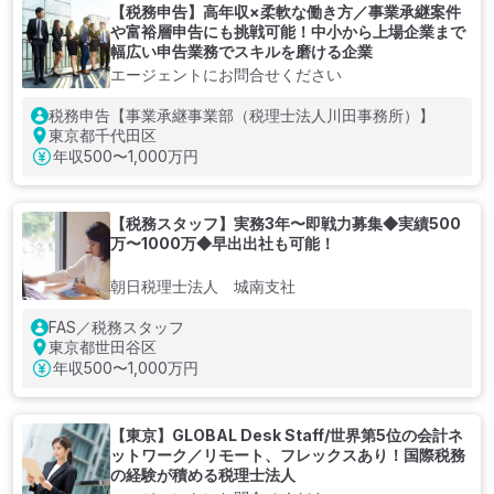
【税務申告】高年収×柔軟な働き方／事業承継案件
や富裕層申告にも挑戦可能！中小から上場企業まで
幅広い申告業務でスキルを磨ける企業
エージェントにお問合せください
税務申告【事業承継事業部（税理士法人川田事務所）】
東京都千代田区
年収
500〜1,000万円
【税務スタッフ】実務3年〜即戦力募集◆実績500
万〜1000万◆早出出社も可能！
朝日税理士法人 城南支社
FAS／税務スタッフ
東京都世田谷区
年収
500〜1,000万円
【東京】GLOBAL Desk Staff/世界第5位の会計ネ
ットワーク／リモート、フレックスあり！国際税務
の経験が積める税理士法人