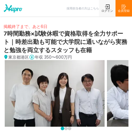
採用担当者の方はこちら
ログイン
会員登録
掲載終了まで、あと6日
7時間勤務×試験休暇で資格取得を全力サポー
ト｜時差出勤も可能で大学院に通いながら実務
と勉強を両立するスタッフも在籍
東京都港区
年収
350〜600万円