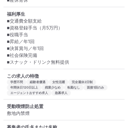
■産休育休
福利厚生
■交通費全額支給

■資格登録手当（月5万円）

■役職手当

■昇給／年1回

■決算賞与／年1回

■社会保険完備

■スナック・ドリンク無料提供
この求人の特徴
学歴不問
経験者優遇
女性活躍
完全週休2日制
年間休日120日以上
残業少なめ
転勤なし
面接1回のみ
エージェントおすすめ求人
急募求人
受動喫煙防止処置
敷地内禁煙
募集者の氏名または名称