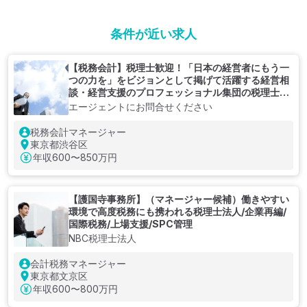
条件が近い求人
【税務会計】税理士歓迎！「日本の経営者にもう一
つの力を」をビジョンとして掲げて活躍する経営相
談・経営支援のプロフェッショナル集団の税理士法
人
エージェントにお問合せください
税務会計マネージャー
東京都渋谷区
年収
600〜850万円
【護国寺事務所】（マネージャー候補）働きやすい
環境で高度税務にも携われる税理士法人/企業再編/
国際税務/上場支援/SPC管理
NBC税理士法人
会計税務マネージャー
東京都文京区
年収
600〜800万円