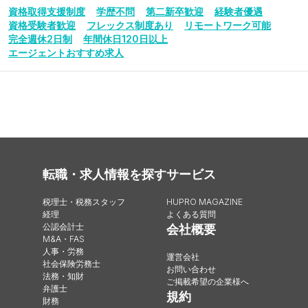
資格取得支援制度
学歴不問
第二新卒歓迎
経験者優遇
資格受験者歓迎
フレックス制度あり
リモートワーク可能
完全週休2日制
年間休日120日以上
エージェントおすすめ求人
転職・求人情報を探す
サービス
税理士・税務スタッフ
HUPRO MAGAZINE
経理
よくある質問
公認会計士
会社概要
M&A・FAS
人事・労務
運営会社
社会保険労務士
お問い合わせ
法務・知財
ご掲載希望の企業様へ
弁護士
規約
財務