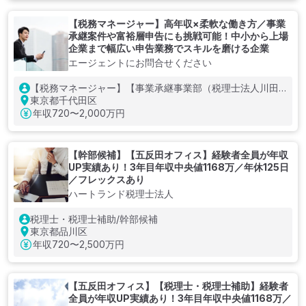
【税務マネージャー】高年収×柔軟な働き方／事業
承継案件や富裕層申告にも挑戦可能！中小から上場
企業まで幅広い申告業務でスキルを磨ける企業
エージェントにお問合せください
【税務マネージャー】【事業承継事業部（税理士法人川田
事務所）】
東京都千代田区
年収
720〜2,000万円
【幹部候補】【五反田オフィス】経験者全員が年収
UP実績あり！3年目年収中央値1168万／年休125日
／フレックスあり
ハートランド税理士法人
税理士・税理士補助/幹部候補
東京都品川区
年収
720〜2,500万円
【五反田オフィス】【税理士・税理士補助】経験者
全員が年収UP実績あり！3年目年収中央値1168万／