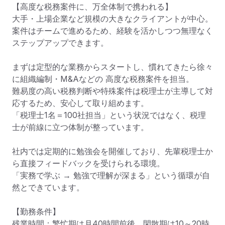
【高度な税務案件に、万全体制で携われる】

大手・上場企業など規模の大きなクライアントが中心。

案件はチームで進めるため、経験を活かしつつ無理なく
ステップアップできます。

まずは定型的な業務からスタートし、慣れてきたら徐々
に組織編制・M&Aなどの 高度な税務案件を担当。

難易度の高い税務判断や特殊案件は税理士が主導して対
応するため、安心して取り組めます。

「税理士1名＝100社担当」という状況ではなく、税理
士が前線に立つ体制が整っています。

社内では定期的に勉強会を開催しており、先輩税理士か
ら直接フィードバックを受けられる環境。

「実務で学ぶ → 勉強で理解が深まる」という循環が自
然とできています。

【勤務条件】

残業時間：繁忙期は月40時間前後、閑散期は10～20時