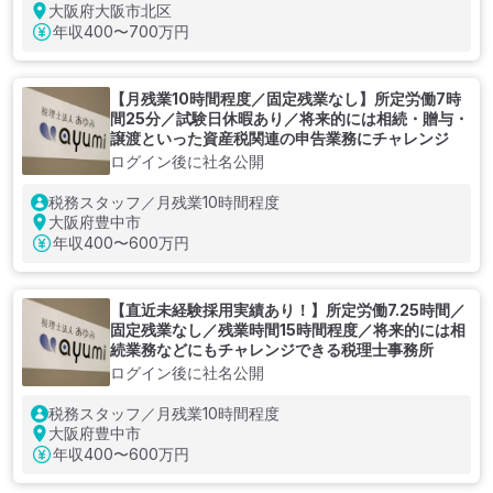
大阪府大阪市北区
年収
400〜700万円
【月残業10時間程度／固定残業なし】所定労働7時
間25分／試験日休暇あり／将来的には相続・贈与・
譲渡といった資産税関連の申告業務にチャレンジ
ログイン後に社名公開
税務スタッフ／月残業10時間程度
大阪府豊中市
年収
400〜600万円
【直近未経験採用実績あり！】所定労働7.25時間／
固定残業なし／残業時間15時間程度／将来的には相
続業務などにもチャレンジできる税理士事務所
ログイン後に社名公開
税務スタッフ／月残業10時間程度
大阪府豊中市
年収
400〜600万円