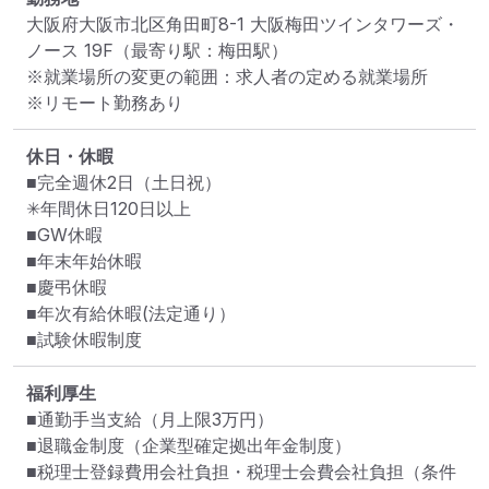
大阪府大阪市北区角田町8-1 大阪梅田ツインタワーズ・
ノース 19F
（最寄り駅：梅田駅）
※就業場所の変更の範囲：求人者の定める就業場所
※リモート勤務あり
休日・休暇
■完全週休2日（土日祝）

✳︎年間休日120日以上

■GW休暇

■年末年始休暇

■慶弔休暇

■年次有給休暇(法定通り）

■試験休暇制度
福利厚生
■通勤手当支給（月上限3万円）

■退職金制度（企業型確定拠出年金制度）

■税理士登録費用会社負担・税理士会費会社負担（条件