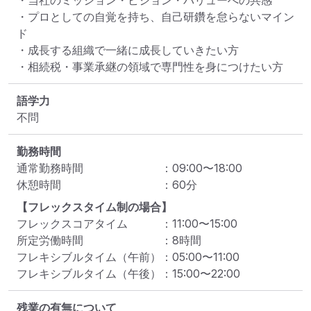
・当社のミッション・ビジョン・バリューへの共感

・プロとしての自覚を持ち、自己研鑽を怠らないマイン
ド

・成長する組織で一緒に成長していきたい方

・相続税・事業承継の領域で専門性を身につけたい方
語学力
不問
勤務時間
通常勤務時間
：
09:00
〜
18:00
休憩時間
：
60
分
【フレックスタイム制の場合】
フレックスコアタイム
：
11:00
〜
15:00
所定労働時間
：
8
時間
フレキシブルタイム（午前）
：
05:00
〜
11:00
フレキシブルタイム（午後）
：
15:00
〜
22:00
残業の有無について