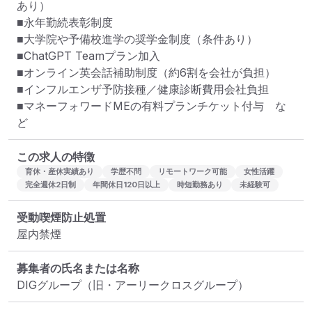
あり）

■永年勤続表彰制度

■大学院や予備校進学の奨学金制度（条件あり）

■ChatGPT Teamプラン加入

■オンライン英会話補助制度（約6割を会社が負担）

■インフルエンザ予防接種／健康診断費用会社負担

■マネーフォワードMEの有料プランチケット付与　な
ど
この求人の特徴
育休・産休実績あり
学歴不問
リモートワーク可能
女性活躍
完全週休2日制
年間休日120日以上
時短勤務あり
未経験可
受動喫煙防止処置
屋内禁煙
募集者の氏名または名称
DIGグループ（旧・アーリークロスグループ）