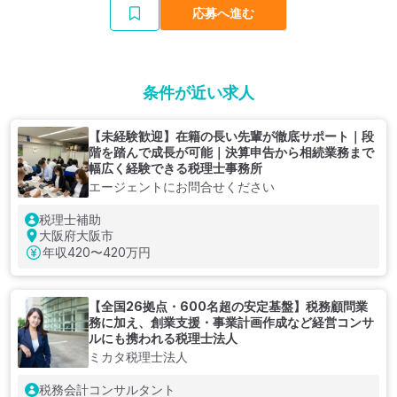
応募へ進む
条件が近い求人
【未経験歓迎】在籍の長い先輩が徹底サポート｜段
階を踏んで成長が可能｜決算申告から相続業務まで
幅広く経験できる税理士事務所
エージェントにお問合せください
税理士補助
大阪府大阪市
年収
420〜420万円
【全国26拠点・600名超の安定基盤】税務顧問業
務に加え、創業支援・事業計画作成など経営コンサ
ルにも携われる税理士法人
ミカタ税理士法人
税務会計コンサルタント