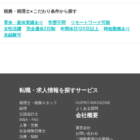
税務・税理士
×こだわり条件から探す
育休・産休実績あり
学歴不問
リモートワーク可能
女性活躍
完全週休2日制
年間休日120日以上
時短勤務あり
未経験可
転職・求人情報を探す
サービス
税理士・税務スタッフ
HUPRO MAGAZINE
経理
よくある質問
公認会計士
会社概要
M&A・FAS
人事・労務
運営会社
社会保険労務士
お問い合わせ
法務・知財
ご掲載希望の企業様へ