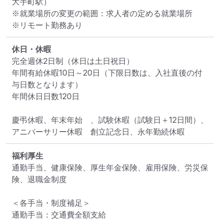
大手町駅）
※就業場所の変更の範囲：求人者の定める就業場所
※リモート勤務あり
休日・休暇
完全週休2日制（休日は土日祝日）

年間有給休暇10日～20日（下限日数は、入社直後の付
与日数となります）

年間休日日数120日

慶弔休暇、年末年始　、試験休暇（試験日＋12日間）、
アニバーサリー休暇　創立記念日、永年勤続休暇
福利厚生
通勤手当、健康保険、厚生年金保険、雇用保険、労災保
険、退職金制度

＜各手当・制度補足＞

通勤手当：交通費全額支給
