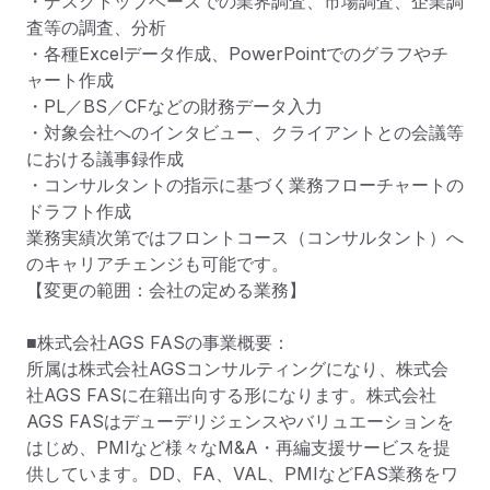
・デスクトップベースでの業界調査、市場調査、企業調
査等の調査、分析

・各種Excelデータ作成、PowerPointでのグラフやチ
ャート作成

・PL／BS／CFなどの財務データ入力

・対象会社へのインタビュー、クライアントとの会議等
における議事録作成

・コンサルタントの指示に基づく業務フローチャートの
ドラフト作成

業務実績次第ではフロントコース（コンサルタント）へ
のキャリアチェンジも可能です。

【変更の範囲：会社の定める業務】

■株式会社AGS FASの事業概要：

所属は株式会社AGSコンサルティングになり、株式会
社AGS FASに在籍出向する形になります。株式会社
AGS FASはデューデリジェンスやバリュエーションを
はじめ、PMIなど様々なM&A・再編支援サービスを提
供しています。DD、FA、VAL、PMIなどFAS業務をワ