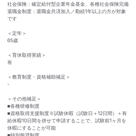
社会保険：確定給付型企業年金基金、各種社会保険完備

退職金制度：退職金共済加入／勤続1年以上の方が対象
です

＜定年＞

65歳

＜育休取得実績＞

有

＜教育制度・資格補助補足＞

-

＜その他補足＞

■各種研修制度

■資格取得支援制度※試験休暇（試験日＋12日間）＋有
給休暇10日間を併せて申請することで、試験前1ヶ月を
休暇にすることが可能

■特別報奨制度
