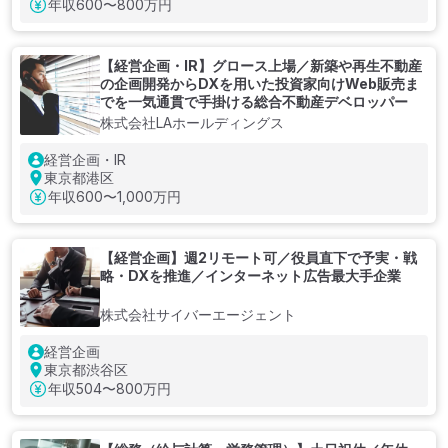
年収
600〜800万円
【経営企画・IR】グロース上場／新築や再生不動産
の企画開発からDXを用いた投資家向けWeb販売ま
でを一気通貫で手掛ける総合不動産デベロッパー
株式会社LAホールディングス
経営企画・IR
東京都港区
年収
600〜1,000万円
【経営企画】週2リモート可／役員直下で予実・戦
略・DXを推進／インターネット広告最大手企業
株式会社サイバーエージェント
経営企画
東京都渋谷区
年収
504〜800万円