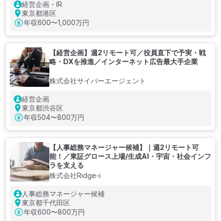
経営企画・IR
東京都港区
年収
600〜1,000万円
【経営企画】週2リモート可／役員直下で予実・戦
略・DXを推進／インターネット広告最大手企業
株式会社サイバーエージェント
経営企画
東京都渋谷区
年収
504〜800万円
【人事総務マネージャー候補】｜週2リモート可
能！／東証グロース上場/生成AI・宇宙・社会インフ
ラを支える
株式会社Ridge-i
人事総務マネージャー候補
東京都千代田区
年収
600〜800万円