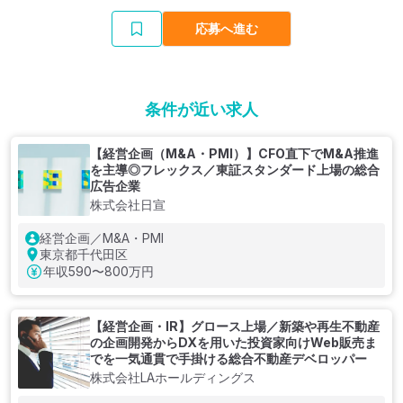
応募へ進む
条件が近い求人
【経営企画（M&A・PMI）】CFO直下でM&A推進
を主導◎フレックス／東証スタンダード上場の総合
広告企業
株式会社日宣
経営企画／M&A・PMI
東京都千代田区
年収
590〜800万円
【経営企画・IR】グロース上場／新築や再生不動産
の企画開発からDXを用いた投資家向けWeb販売ま
でを一気通貫で手掛ける総合不動産デベロッパー
株式会社LAホールディングス