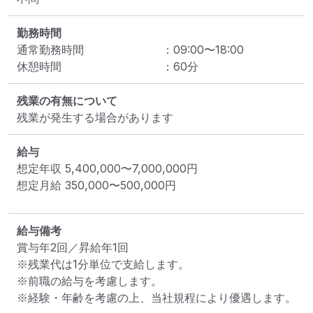
勤務時間
通常勤務時間
：
09:00
〜
18:00
休憩時間
：
60
分
残業の有無について
残業が発生する場合があります
給与
想定年収
5,400,000
〜
7,000,000
円
想定月給
350,000
〜
500,000
円
給与備考
賞与年2回／昇給年1回

※残業代は1分単位で支給します。

※前職の給与を考慮します。

※経験・年齢を考慮の上、当社規程により優遇します。