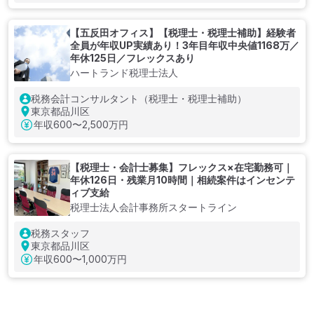
【五反田オフィス】【税理士・税理士補助】経験者
全員が年収UP実績あり！3年目年収中央値1168万／
年休125日／フレックスあり
ハートランド税理士法人
税務会計コンサルタント（税理士・税理士補助）
東京都品川区
年収
600〜2,500万円
【税理士・会計士募集】フレックス×在宅勤務可｜
年休126日・残業月10時間｜相続案件はインセンテ
ィブ支給
税理士法人会計事務所スタートライン
税務スタッフ
東京都品川区
年収
600〜1,000万円