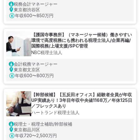
税務会計マネージャー
東京都渋谷区
年収
600〜850万円
【護国寺事務所】（マネージャー候補）働きやすい
環境で高度税務にも携われる税理士法人/企業再編/
国際税務/上場支援/SPC管理
NBC税理士法人
会計税務マネージャー
東京都文京区
年収
600〜800万円
【幹部候補】【五反田オフィス】経験者全員が年収
UP実績あり！3年目年収中央値1168万／年休125日
／フレックスあり
ハートランド税理士法人
税理士・税理士補助/幹部候補
東京都品川区
年収
720〜2,500万円