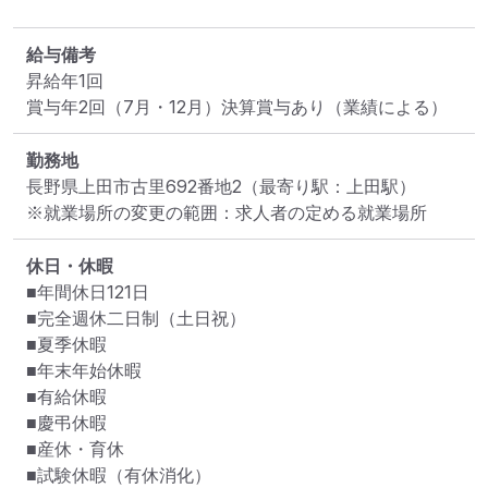
給与備考
昇給年1回

賞与年2回（7月・12月）決算賞与あり（業績による）
勤務地
長野県上田市古里692番地2
（最寄り駅：上田駅）
※就業場所の変更の範囲：求人者の定める就業場所
休日・休暇
■年間休日121日

■完全週休二日制（土日祝）

■夏季休暇

■年末年始休暇

■有給休暇

■慶弔休暇

■産休・育休

■試験休暇（有休消化）