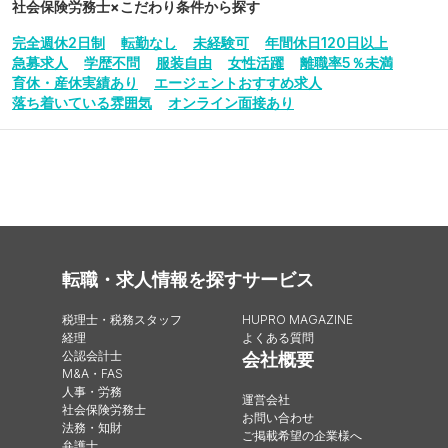
社会保険労務士
×こだわり条件から探す
完全週休2日制
転勤なし
未経験可
年間休日120日以上
急募求人
学歴不問
服装自由
女性活躍
離職率5％未満
育休・産休実績あり
エージェントおすすめ求人
落ち着いている雰囲気
オンライン面接あり
転職・求人情報を探す
サービス
税理士・税務スタッフ
HUPRO MAGAZINE
経理
よくある質問
公認会計士
会社概要
M&A・FAS
人事・労務
運営会社
社会保険労務士
お問い合わせ
法務・知財
ご掲載希望の企業様へ
弁護士