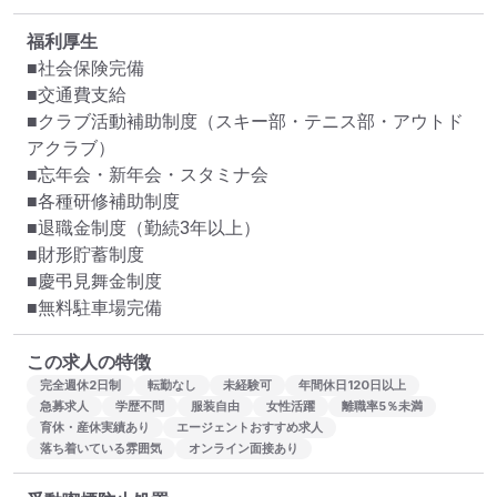
福利厚生
■社会保険完備

■交通費支給

■クラブ活動補助制度（スキー部・テニス部・アウトド
アクラブ）

■忘年会・新年会・スタミナ会

■各種研修補助制度

■退職金制度（勤続3年以上）

■財形貯蓄制度

■慶弔見舞金制度

■無料駐車場完備
この求人の特徴
完全週休2日制
転勤なし
未経験可
年間休日120日以上
急募求人
学歴不問
服装自由
女性活躍
離職率5％未満
育休・産休実績あり
エージェントおすすめ求人
落ち着いている雰囲気
オンライン面接あり