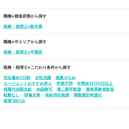
職種×都道府県から探す
税務・税理士×栃木県
職種×中エリアから探す
税務・税理士×宇都宮
税務・税理士
×こだわり条件から探す
完全週休2日制
女性活躍
残業少なめ
エージェントおすすめ求人
学歴不問
年間休日120日以上
残業代全額支給
未経験可
第二新卒歓迎
資格受験者歓迎
転勤なし
研修充実
有給消化推奨
閑散期定時退社
面接1回のみ