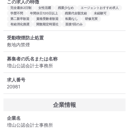
この求人の特徴
完全週休2日制
女性活躍
残業少なめ
エージェントおすすめ求人
学歴不問
年間休日120日以上
残業代全額支給
未経験可
第二新卒歓迎
資格受験者歓迎
転勤なし
研修充実
有給消化推奨
閑散期定時退社
面接1回のみ
受動喫煙防止処置
敷地内禁煙
募集者の氏名または名称
増山公認会計士事務所
求人番号
20981
企業情報
企業名
増山公認会計士事務所