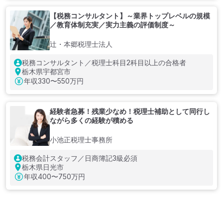
【税務コンサルタント】～業界トップレベルの規模
／教育体制充実／実力主義の評価制度～
辻・本郷税理士法人
税務コンサルタント／税理士科目2科目以上の合格者
栃木県宇都宮市
年収
330〜550万円
経験者急募！残業少なめ！税理士補助として同行し
ながら多くの経験が積める
小池正税理士事務所
税務会計スタッフ／日商簿記3級必須
栃木県日光市
年収
400〜750万円