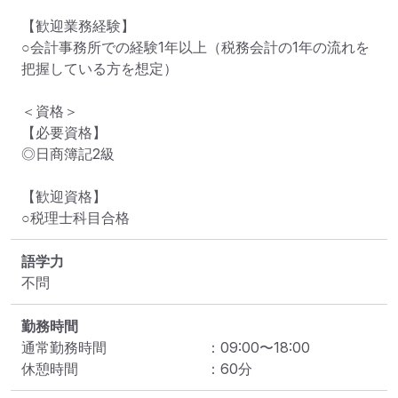
【歓迎業務経験】

○会計事務所での経験1年以上（税務会計の1年の流れを
把握している方を想定）

＜資格＞

【必要資格】

◎日商簿記2級

【歓迎資格】

○税理士科目合格
語学力
不問
勤務時間
通常勤務時間
：
09:00
〜
18:00
休憩時間
：
60
分