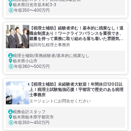
栃木県日光市並木町3-3
年収
350〜400万円
【税理士補助】経験者求む！基本的に残業なし！退
職金制度あり！ワークライフバランスを重視でき、
裁量を持って業務に取り組める落ち着いた雰囲気の
税理士事務所
福田尚弘税理士事務所
税理士補助/実務経験者/基本的に残業なし
栃木県小山市
年収
380〜500万円
【税理士補助】未経験者大歓迎！年間休日120日以
上！税理士試験勉強応援！宇都宮で歴史のある税理
士事務所
エージェントにお問合せください
税務会計スタッフ
栃木県栃木県宇都宮市
年収
350〜450万円