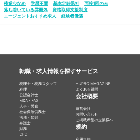
残業少なめ
学歴不問
基本定時退社
面接1回のみ
落ち着いている雰囲気
資格取得支援制度
エージェントおすすめ求人
経験者優遇
転職・求人情報を探す
サービス
税理士・税務スタッフ
HUPRO MAGAZINE
経理
よくある質問
公認会計士
会社概要
M&A・FAS
人事・労務
運営会社
社会保険労務士
お問い合わせ
法務・知財
ご掲載希望の企業様へ
弁護士
規約
財務
CFO
利用規約