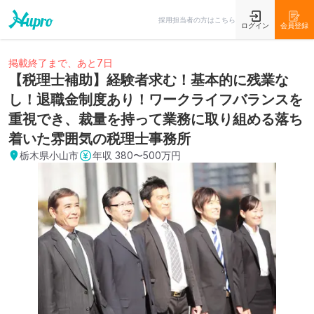
採用担当者の方はこちら
ログイン
会員登録
掲載終了まで、あと7日
【税理士補助】経験者求む！基本的に残業な
し！退職金制度あり！ワークライフバランスを
重視でき、裁量を持って業務に取り組める落ち
着いた雰囲気の税理士事務所
栃木県小山市
年収
380〜500万円