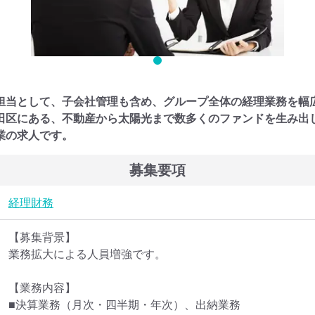
担当として、子会社管理も含め、グループ全体の経理業務を幅広
田区にある、不動産から太陽光まで数多くのファンドを生み出
業の求人です。
募集要項
経理
財務
【募集背景】

業務拡大による人員増強です。

【業務内容】

■決算業務（月次・四半期・年次）、出納業務
