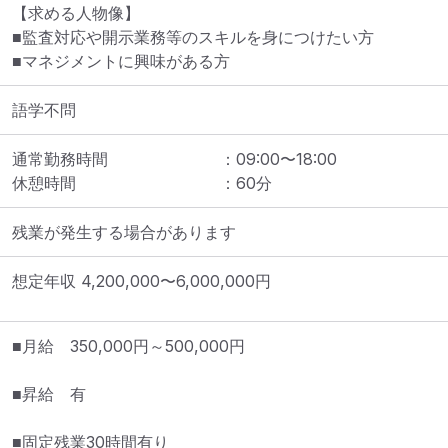
【求める人物像】

■監査対応や開示業務等のスキルを身につけたい方

■マネジメントに興味がある方
語学不問
通常勤務時間
：
09:00
〜
18:00
休憩時間
：
60
分
残業が発生する場合があります
想定年収
4,200,000
〜
6,000,000
円
■月給　350,000円～500,000円

■昇給　有

■固定残業30時間有り
