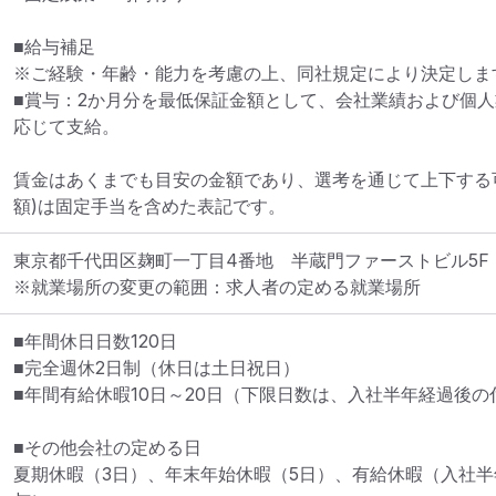
■給与補足

※ご経験・年齢・能力を考慮の上、同社規定により決定します
■賞与：2か月分を最低保証金額として、会社業績および個
応じて支給。

賃金はあくまでも目安の金額であり、選考を通じて上下する
額)は固定手当を含めた表記です。
東京都千代田区麹町一丁目4番地　半蔵門ファーストビル5F
※就業場所の変更の範囲：求人者の定める就業場所
■年間休日日数120日	

■完全週休2日制（休日は土日祝日）

■年間有給休暇10日～20日（下限日数は、入社半年経過後の
■その他会社の定める日

夏期休暇（3日）、年末年始休暇（5日）、有給休暇（入社半年