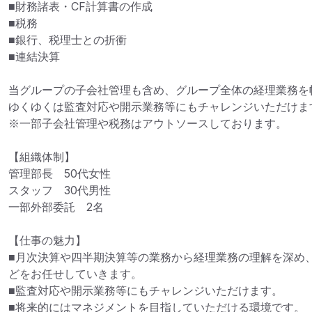
■財務諸表・CF計算書の作成

■税務

■銀行、税理士との折衝

■連結決算

当グループの子会社管理も含め、グループ全体の経理業務を
ゆくゆくは監査対応や開示業務等にもチャレンジいただけます
※一部子会社管理や税務はアウトソースしております。

【組織体制】

管理部長　50代女性

スタッフ　30代男性

一部外部委託　2名

【仕事の魅力】

■月次決算や四半期決算等の業務から経理業務の理解を深め
どをお任せしていきます。

■監査対応や開示業務等にもチャレンジいただけます。

■将来的にはマネジメントを目指していただける環境です。
