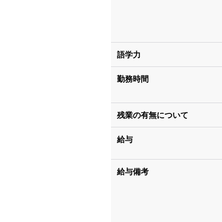
語学力
勤務時間
残業の有無について
給与
給与備考