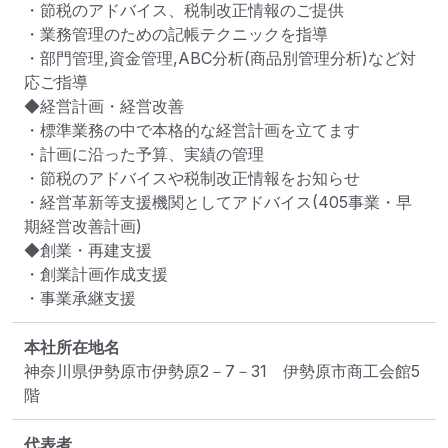
・節税のアドバイス、税制改正情報のご提供

・業務管理のための記帳テクニックを指導

・部門管理,資金管理,ABC分析(商品別管理分析)など対
応ご指導

◆経営計画・経営改善

・標準業務の中で本格的な経営計画を立てます

・計画に沿った予算、実績の管理

・節税のアドバイスや税制改正情報をお知らせ

・経営革新等支援機関としてアドバイス(405事業・早
期経営改善計画)

◆創業・再建支援

・創業計画作成支援

・事業承継支援
本社所在地名
神奈川県伊勢原市伊勢原2－7－31　伊勢原市商工会館5
階
代表者