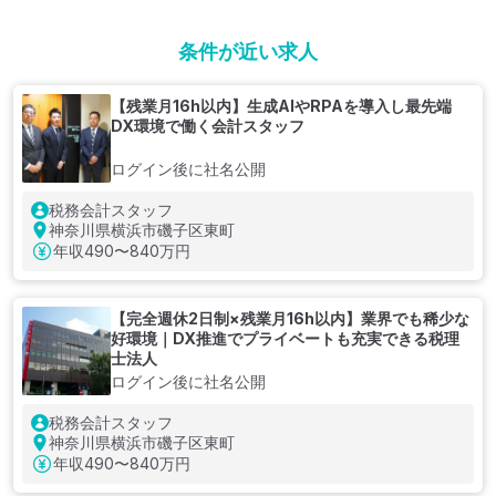
条件が近い求人
【残業月16h以内】生成AIやRPAを導入し最先端
DX環境で働く会計スタッフ
ログイン後に社名公開
税務会計スタッフ
神奈川県横浜市磯子区東町
年収
490〜840万円
【完全週休2日制×残業月16h以内】業界でも稀少な
好環境｜DX推進でプライベートも充実できる税理
士法人
ログイン後に社名公開
税務会計スタッフ
神奈川県横浜市磯子区東町
年収
490〜840万円