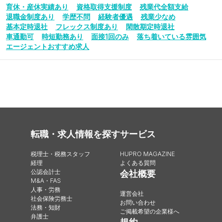
育休・産休実績あり
資格取得支援制度
残業代全額支給
退職金制度あり
学歴不問
経験者優遇
残業少なめ
基本定時退社
フレックス制度あり
閑散期定時退社
車通勤可
時短勤務あり
面接1回のみ
落ち着いている雰囲気
エージェントおすすめ求人
転職・求人情報を探す
サービス
税理士・税務スタッフ
HUPRO MAGAZINE
経理
よくある質問
公認会計士
会社概要
M&A・FAS
人事・労務
運営会社
社会保険労務士
お問い合わせ
法務・知財
ご掲載希望の企業様へ
弁護士