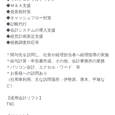
◆Ｍ＆Ａ支援

◆資産税対策

◆キャッシュフロー対策

◆記帳代行

◆会計システムの導入支援

◆経営計画策定支援

◆税務調査対応等

＊関与先を訪問し、社長や経理担当者へ経理指導の実施

＊給与計算・申告書作成、その他、会計事務所の業務

＊パソコン会計、エクセル・ワード　等

＊お客様への訪問あり

（社用車利用。主な訪問場所：伊勢原、厚木、平塚な
ど）

【使用会計ソフト】

TKC
