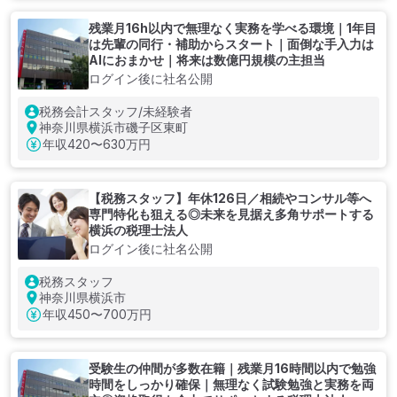
残業月16h以内で無理なく実務を学べる環境｜1年目
は先輩の同行・補助からスタート｜面倒な手入力は
AIにおまかせ｜将来は数億円規模の主担当
ログイン後に社名公開
税務会計スタッフ/未経験者
神奈川県横浜市磯子区東町
年収
420〜630万円
【税務スタッフ】年休126日／相続やコンサル等へ
専門特化も狙える◎未来を見据え多角サポートする
横浜の税理士法人
ログイン後に社名公開
税務スタッフ
神奈川県横浜市
年収
450〜700万円
受験生の仲間が多数在籍｜残業月16時間以内で勉強
時間をしっかり確保｜無理なく試験勉強と実務を両