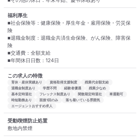
■その他の休日：年末年始、慶弔休暇あり
福利厚生
■社会保険等：健康保険・厚生年金・雇用保険・労災保
険　

■退職金制度：退職金共済生命保険、がん保険、障害保
険　

■交通費：全額支給

■年間休日日数：124日
この求人の特徴
育休・産休実績あり
資格取得支援制度
残業代全額支給
退職金制度あり
学歴不問
経験者優遇
残業少なめ
基本定時退社
フレックス制度あり
閑散期定時退社
車通勤可
時短勤務あり
面接1回のみ
落ち着いている雰囲気
エージェントおすすめ求人
受動喫煙防止処置
敷地内禁煙