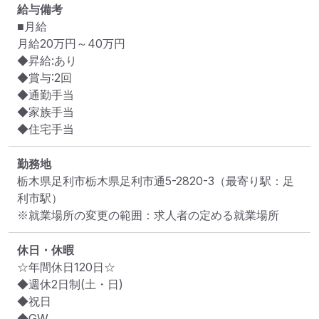
給与備考
■月給

月給20万円～40万円

◆昇給:あり

◆賞与:2回

◆通勤手当

◆家族手当

◆住宅手当
勤務地
栃木県足利市栃木県足利市通5-2820-3
（最寄り駅：足
利市駅）
※就業場所の変更の範囲：求人者の定める就業場所
休日・休暇
☆年間休日120日☆

◆週休2日制(土・日)

◆祝日

◆GW
