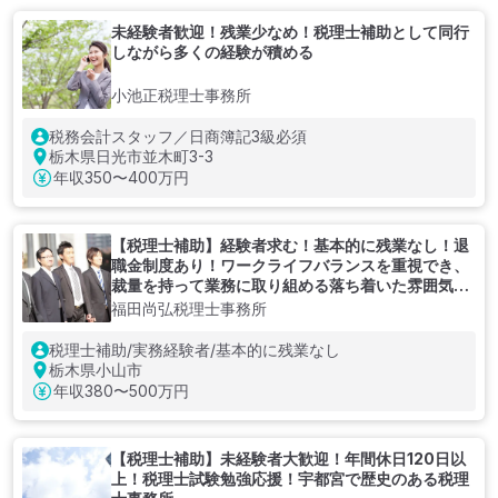
未経験者歓迎！残業少なめ！税理士補助として同行
しながら多くの経験が積める
小池正税理士事務所
税務会計スタッフ／日商簿記3級必須
栃木県日光市並木町3-3
年収
350〜400万円
【税理士補助】経験者求む！基本的に残業なし！退
職金制度あり！ワークライフバランスを重視でき、
裁量を持って業務に取り組める落ち着いた雰囲気の
税理士事務所
福田尚弘税理士事務所
税理士補助/実務経験者/基本的に残業なし
栃木県小山市
年収
380〜500万円
【税理士補助】未経験者大歓迎！年間休日120日以
上！税理士試験勉強応援！宇都宮で歴史のある税理