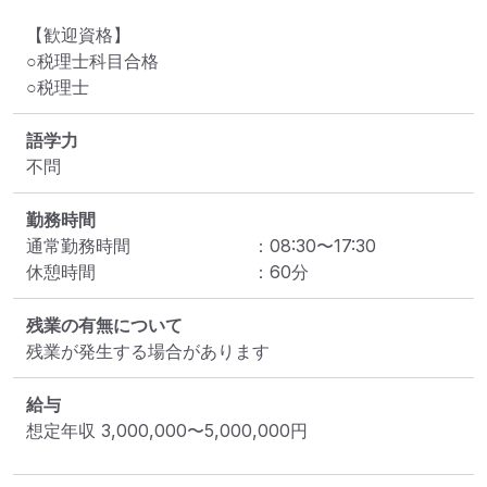
【歓迎資格】

○税理士科目合格

○税理士
語学力
不問
勤務時間
通常勤務時間
：
08:30
〜
17:30
休憩時間
：
60
分
残業の有無について
残業が発生する場合があります
給与
想定年収
3,000,000
〜
5,000,000
円