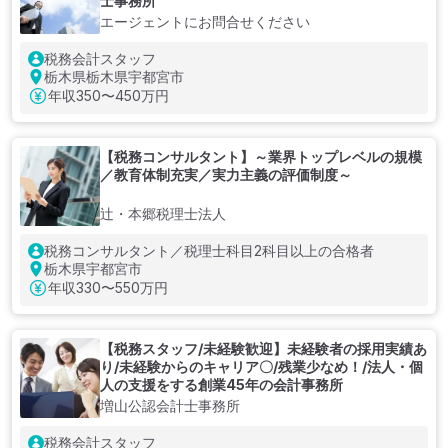
士事務所
エージェントにお問合せください
税務会計スタッフ
栃木県栃木県宇都宮市
年収
350〜450万円
【税務コンサルタント】～業界トップレベルの規模
／教育体制充実／実力主義の評価制度～
辻・本郷税理士法人
税務コンサルタント／税理士科目2科目以上の合格者
栃木県宇都宮市
年収
330〜550万円
【税務スタッフ/未経験歓迎】未経験者の採用実績あ
り/未経験からのキャリア〇/残業少なめ！/法人・個
人の支援をする創業45年の会計事務所
増山公認会計士事務所
税務会計スタッフ