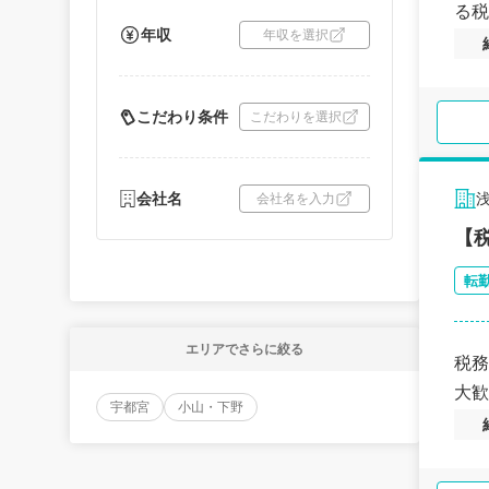
る税
年収
年収を選択
こだわり条件
こだわりを選択
会社名
会社名を入力
【
転
エリアでさらに絞る
税務
大歓
宇都宮
小山・下野