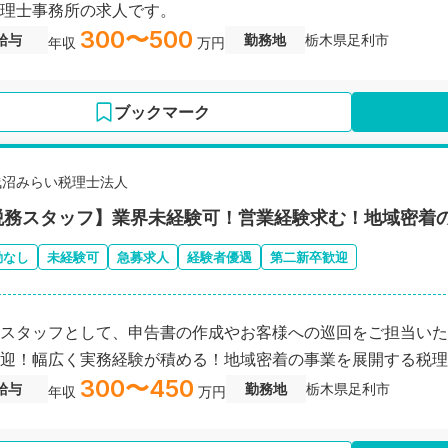
理士事務所の求人です。
300〜500
給与
勤務地
栃木県足利市
年収
万円
ブックマーク
浅沼みらい税理士法人
税務スタッフ】業界未経験可！営業経験求む！地域密着
勤なし
未経験可
急募求人
経験者優遇
第二新卒歓迎
スタッフとして、申告書の作成やお客様への巡回をご担当いた
迎！幅広く実務経験が積める！地域密着の事業を展開する税理
300〜450
給与
勤務地
栃木県足利市
年収
万円