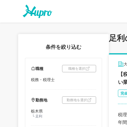
足利
条件を絞り込む
職種
職種を選択
【
税務・税理士
い
完
勤務地
勤務地を選択
栃木県
税理
└
足利
年間