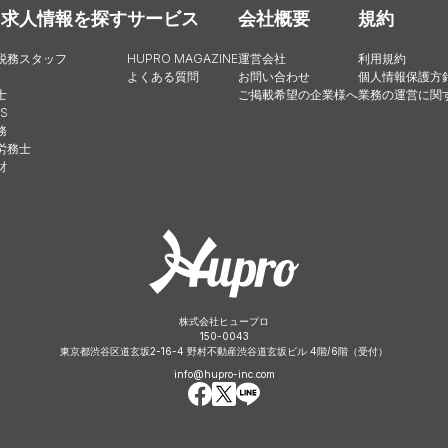
・求人情報を探す
サービス
会社概要
規約
税務スタッフ
HUPRO MAGAZINE
運営会社
利用規約
よくある質問
お問い合わせ
個人情報保護方
士
ご掲載希望の企業様へ
業務の運営に関
S
務
労務士
財
株式会社ヒュープロ
150-0043
東京都渋谷区道玄坂2-16-4 野村不動産渋谷道玄坂ビル 4階/6階（受付）
info@hupro-inc.com