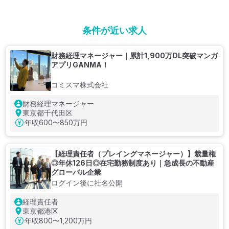
条件が近い求人
財務経理マネージャー｜累計1,900万DL突破マンガ
アプリGANMA！
コミスマ株式会社
財務経理マネージャー
東京都千代田区
年収
600〜850万円
【経理責任者（プレイングマネージャー）】裁量権
◎年休126日◎在宅勤務制度あり｜急成長の不動産
グローバル企業
ログイン後に社名公開
経理責任者
東京都港区
年収
800〜1,200万円