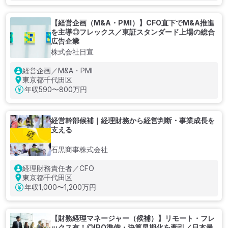
【経営企画（M&A・PMI）】CFO直下でM&A推進
を主導◎フレックス／東証スタンダード上場の総合
広告企業
株式会社日宣
経営企画／M&A・PMI
東京都千代田区
年収
590〜800万円
経営幹部候補｜経理財務から経営判断・事業成長を
支える
石黒商事株式会社
経理財務責任者／CFO
東京都千代田区
年収
1,000〜1,200万円
【財務経理マネージャー（候補）】リモート・フレ
ックス有！◎IPO準備・決算早期化を牽引／日本最