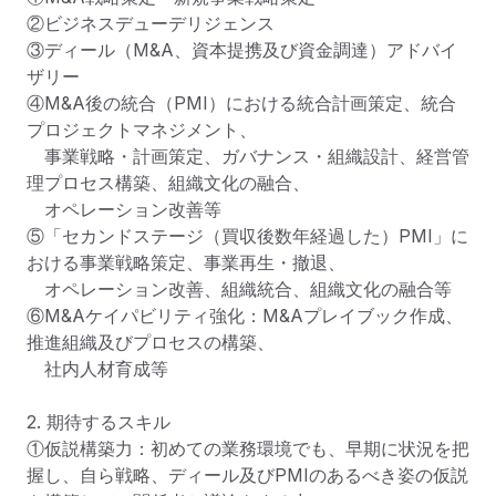
②ビジネスデューデリジェンス

③ディール（M&A、資本提携及び資金調達）アドバイ
ザリー

④M&A後の統合（PMI）における統合計画策定、統合
プロジェクトマネジメント、

　事業戦略・計画策定、ガバナンス・組織設計、経営管
理プロセス構築、組織文化の融合、

　オペレーション改善等

⑤「セカンドステージ（買収後数年経過した）PMI」に
おける事業戦略策定、事業再生・撤退、

　オペレーション改善、組織統合、組織文化の融合等

⑥M&Aケイパビリティ強化：M&Aプレイブック作成、
推進組織及びプロセスの構築、

　社内人材育成等 　　　

2. 期待するスキル

①仮説構築力：初めての業務環境でも、早期に状況を把
握し、自ら戦略、ディール及びPMIのあるべき姿の仮説