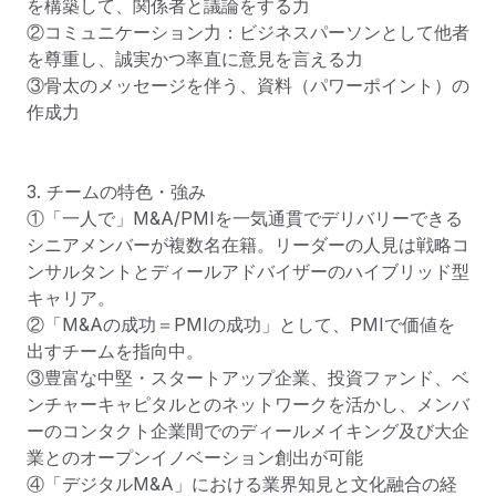
を構築して、関係者と議論をする力

②コミュニケーション力：ビジネスパーソンとして他者
を尊重し、誠実かつ率直に意見を言える力

③骨太のメッセージを伴う、資料（パワーポイント）の
作成力

3. チームの特色・強み　

①「一人で」M&A/PMIを一気通貫でデリバリーできる
シニアメンバーが複数名在籍。リーダーの人見は戦略コ
ンサルタントとディールアドバイザーのハイブリッド型
キャリア。

②「M&Aの成功＝PMIの成功」として、PMIで価値を
出すチームを指向中。　　　　　　

③豊富な中堅・スタートアップ企業、投資ファンド、ベ
ンチャーキャピタルとのネットワークを活かし、メンバ
ーのコンタクト企業間でのディールメイキング及び大企
業とのオープンイノベーション創出が可能

④「デジタルM&A」における業界知見と文化融合の経