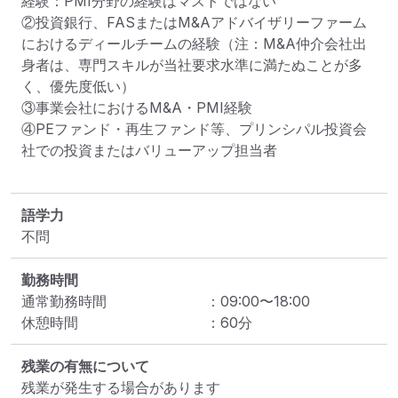
経験：PMI分野の経験はマストではない

②投資銀行、FASまたはM&Aアドバイザリーファーム
におけるディールチームの経験（注：M&A仲介会社出
身者は、専門スキルが当社要求水準に満たぬことが多
く、優先度低い）

③事業会社におけるM&A・PMI経験

④PEファンド・再生ファンド等、プリンシパル投資会
社での投資またはバリューアップ担当者

語学力
不問
勤務時間
通常勤務時間
：
09:00
〜
18:00
休憩時間
：
60
分
残業の有無について
残業が発生する場合があります