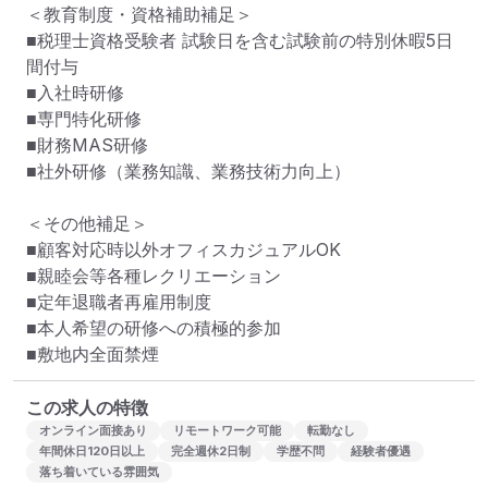
＜教育制度・資格補助補足＞

■税理士資格受験者 試験日を含む試験前の特別休暇5日
間付与

■入社時研修

■専門特化研修

■財務MAS研修

■社外研修（業務知識、業務技術力向上）

＜その他補足＞

■顧客対応時以外オフィスカジュアルOK

■親睦会等各種レクリエーション

■定年退職者再雇用制度

■本人希望の研修への積極的参加

■敷地内全面禁煙
この求人の特徴
オンライン面接あり
リモートワーク可能
転勤なし
年間休日120日以上
完全週休2日制
学歴不問
経験者優遇
落ち着いている雰囲気