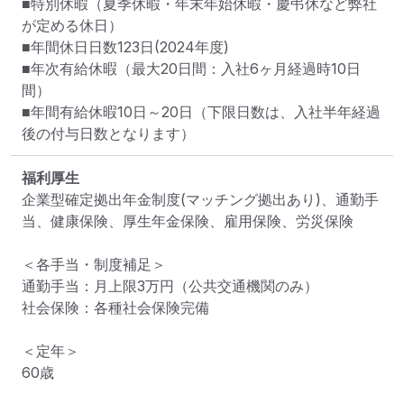
■特別休暇（夏季休暇・年末年始休暇・慶弔休など弊社
が定める休日）

■年間休日日数123日(2024年度)

■年次有給休暇（最大20日間：入社6ヶ月経過時10日
間）

■年間有給休暇10日～20日（下限日数は、入社半年経過
後の付与日数となります）
福利厚生
企業型確定拠出年金制度(マッチング拠出あり)、通勤手
当、健康保険、厚生年金保険、雇用保険、労災保険

＜各手当・制度補足＞

通勤手当：月上限3万円（公共交通機関のみ）

社会保険：各種社会保険完備

＜定年＞

60歳
