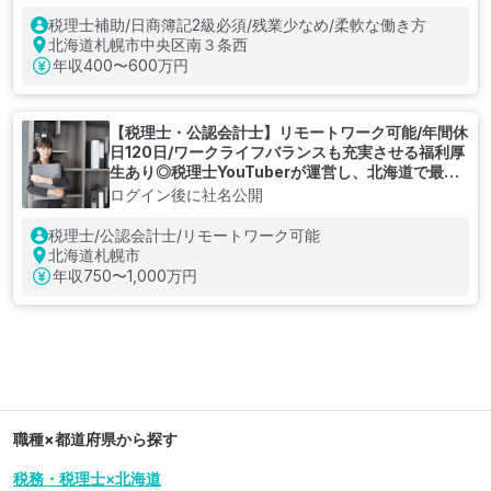
税理士補助/日商簿記2級必須/残業少なめ/柔軟な働き方
北海道札幌市中央区南３条西
年収
400〜600万円
【税理士・公認会計士】リモートワーク可能/年間休
日120日/ワークライフバランスも充実させる福利厚
生あり◎税理士YouTuberが運営し、北海道で最高
水準の賃金体系を目指す新しい税理士事務所
ログイン後に社名公開
税理士/公認会計士/リモートワーク可能
北海道札幌市
年収
750〜1,000万円
職種×都道府県から探す
税務・税理士×北海道