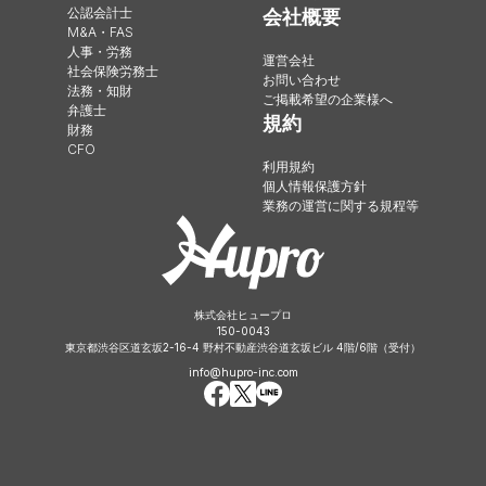
公認会計士
会社概要
M&A・FAS
人事・労務
運営会社
社会保険労務士
お問い合わせ
法務・知財
ご掲載希望の企業様へ
弁護士
規約
財務
CFO
利用規約
個人情報保護方針
業務の運営に関する規程等
株式会社ヒュープロ
150-0043
東京都渋谷区道玄坂2-16-4 野村不動産渋谷道玄坂ビル 4階/6階（受付）
info@hupro-inc.com