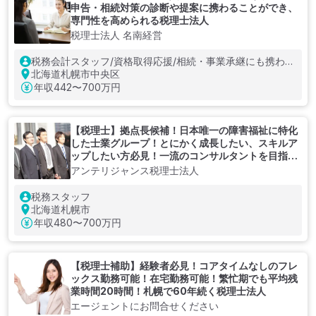
申告・相続対策の診断や提案に携わることができ、
専門性を高められる税理士法人
税理士法人 名南経営
税務会計スタッフ/資格取得応援/相続・事業承継にも携われ
る
北海道札幌市中央区
年収
442〜700万円
【税理士】拠点長候補！日本唯一の障害福祉に特化
した士業グループ！とにかく成長したい、スキルア
ップしたい方必見！一流のコンサルタントを目指せ
る税理士法人
アンテリジャンス税理士法人
税務スタッフ
北海道札幌市
年収
480〜700万円
【税理士補助】経験者必見！コアタイムなしのフレ
ックス勤務可能！在宅勤務可能！繁忙期でも平均残
業時間20時間！札幌で60年続く税理士法人
エージェントにお問合せください