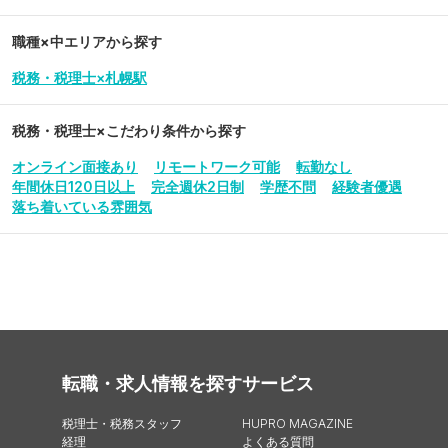
職種×中エリアから探す
税務・税理士×札幌駅
税務・税理士
×こだわり条件から探す
オンライン面接あり
リモートワーク可能
転勤なし
年間休日120日以上
完全週休2日制
学歴不問
経験者優遇
落ち着いている雰囲気
転職・求人情報を探す
サービス
税理士・税務スタッフ
HUPRO MAGAZINE
経理
よくある質問