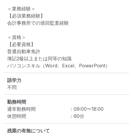
＜業務経験＞

【必須業務経験】

会計事務所での巡回監査経験

＜資格＞

【必要資格】

普通自動車免許

簿記2級以上または同等の知識

パソコンスキル（Word、Excel、PowerPoint）
語学力
不問
勤務時間
通常勤務時間
：
09:00
〜
18:00
休憩時間
：
60
分
残業の有無について