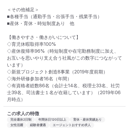
＜その他補足＞

■各種手当（通勤手当・出張手当・残業手当）

■産休・育休・時短制度あり　他

【働きやすさ・働きがいについて】

◇育児休暇取得率100%

◇産休復帰率96%（時短制度や在宅勤務制度に加え、
お互いを思いやり支え合う社風がこの数字につながって
います）

◇新規プロジェクト創造8事業（2019年度前期）

◇海外研修参加者16名（年間）

◇有資格者総数86名（会計士14名、税理士33名、社労
士39名、司法書士１名が在籍しています）（2019年06
月時点）
この求人の特徴
完全週休2日制
年間休日120日以上
育休・産休実績あり
女性活躍
経験者優遇
エージェントおすすめ求人