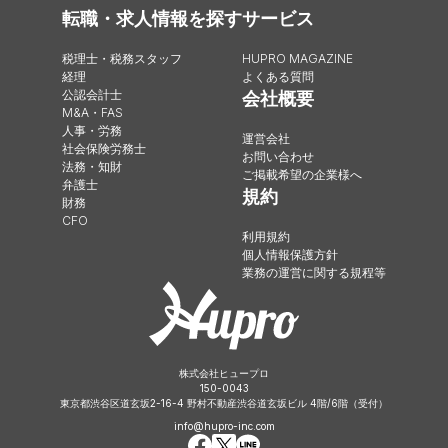
転職・求人情報を探す
サービス
税理士・税務スタッフ
HUPRO MAGAZINE
経理
よくある質問
公認会計士
会社概要
M&A・FAS
人事・労務
運営会社
社会保険労務士
お問い合わせ
法務・知財
ご掲載希望の企業様へ
弁護士
規約
財務
CFO
利用規約
個人情報保護方針
業務の運営に関する規程等
株式会社ヒュープロ
150-0043
東京都渋谷区道玄坂2-16-4 野村不動産渋谷道玄坂ビル 4階/6階（受付）
info@hupro-inc.com