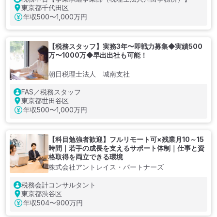
東京都千代田区
年収
500〜1,000万円
【税務スタッフ】実務3年〜即戦力募集◆実績500
万〜1000万◆早出出社も可能！
朝日税理士法人 城南支社
FAS／税務スタッフ
東京都世田谷区
年収
500〜1,000万円
【科目勉強者歓迎】フルリモート可×残業月10～15
時間｜若手の成長を支えるサポート体制｜仕事と資
格取得を両立できる環境
株式会社アントレイス・パートナーズ
税務会計コンサルタント
東京都渋谷区
年収
504〜900万円