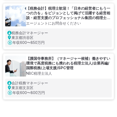
【税務会計】税理士歓迎！「日本の経営者にもう一
つの力を」をビジョンとして掲げて活躍する経営相
談・経営支援のプロフェッショナル集団の税理士法
人
エージェントにお問合せください
税務会計マネージャー
東京都渋谷区
年収
600〜850万円
【護国寺事務所】（マネージャー候補）働きやすい
環境で高度税務にも携われる税理士法人/企業再編/
国際税務/上場支援/SPC管理
NBC税理士法人
会計税務マネージャー
東京都文京区
年収
600〜800万円