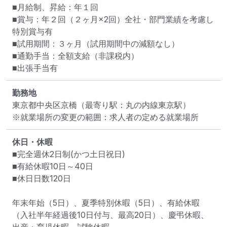
■月給制、昇給：年１回

■賞与：年２回（２ヶ月×2回）全社・部門業績を考慮し
特別賞与有

■試用期間：３ヶ月（試用期間中の減額なし）

■通勤手当：全額支給（非課税内）

■出張手当有
勤務地
東京都中央区京橋
（最寄り駅：丸の内線東京駅）
※就業場所の変更の範囲：求人者の定める就業場所
休日・休暇
■完全週休2日制(かつ土日祝日)

■有給休暇10日～40日

■休日日数120日

年末年始（5日）、夏季特別休暇（5日）、有給休暇
（入社半年経過後10日付与、最高20日）、慶弔休暇、