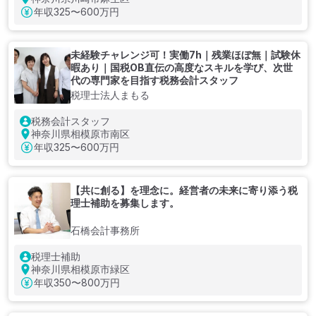
年収
325〜600万円
未経験チャレンジ可！実働7h｜残業ほぼ無｜試験休
暇あり｜国税OB直伝の高度なスキルを学び、次世
代の専門家を目指す税務会計スタッフ
税理士法人まもる
税務会計スタッフ
神奈川県相模原市南区
年収
325〜600万円
【共に創る】を理念に。経営者の未来に寄り添う税
理士補助を募集します。
石橋会計事務所
税理士補助
神奈川県相模原市緑区
年収
350〜800万円