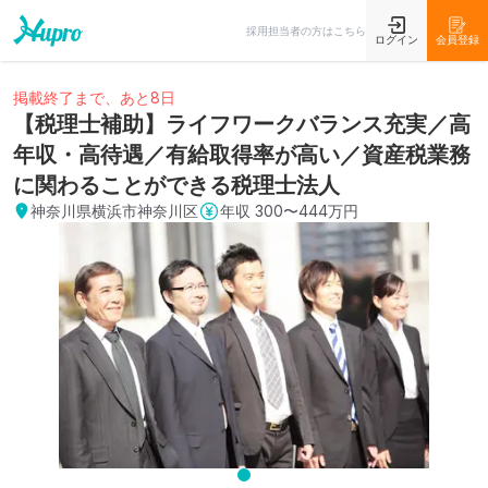
採用担当者の方はこちら
ログイン
会員登録
掲載終了まで、あと8日
【税理士補助】ライフワークバランス充実／高
年収・高待遇／有給取得率が高い／資産税業務
に関わることができる税理士法人
神奈川県横浜市神奈川区
年収
300〜444万円