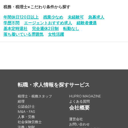
税務・税理士
×こだわり条件から探す
年間休日120日以上
残業少なめ
未経験可
急募求人
学歴不問
エージェントおすすめ求人
経験者優遇
基本定時退社
完全週休2日制
転勤なし
落ち着いている雰囲気
女性活躍
転職・求人情報を探す
サービス
税理士・税務スタッフ
HUPRO MAGAZINE
経理
よくある質問
公認会計士
会社概要
M&A・FAS
人事・労務
運営会社
社会保険労務士
お問い合わせ
法務・知財