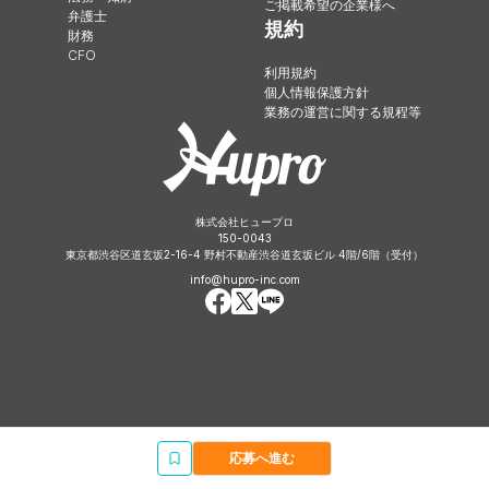
ご掲載希望の企業様へ
弁護士
規約
財務
CFO
利用規約
個人情報保護方針
業務の運営に関する規程等
株式会社ヒュープロ
150-0043
東京都渋谷区道玄坂2-16-4 野村不動産渋谷道玄坂ビル 4階/6階（受付）
info@hupro-inc.com
応募へ進む