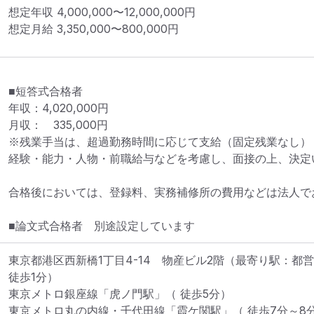
想定年収
4,000,000
〜
12,000,000
円
想定月給
3,350,000
〜
800,000
円
■短答式合格者

年収：4,020,000円　

月収：　335,000円

※残業手当は、超過勤務時間に応じて支給（固定残業なし）

経験・能力・人物・前職給与などを考慮し、面接の上、決定い
合格後においては、登録料、実務補修所の費用などは法人でお
■論文式合格者　別途設定しています
東京都港区西新橋1丁目4-14　物産ビル2階
（最寄り駅：都営
徒歩1分）

東京メトロ銀座線「虎ノ門駅」（ 徒歩5分）

東京メトロ丸の内線・千代田線「霞ケ関駅」（ 徒歩7分～8分