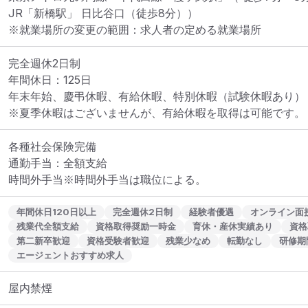
JR「新橋駅」 日比谷口（徒歩8分））
※就業場所の変更の範囲：求人者の定める就業場所
完全週休2日制

年間休日：125日

年末年始、慶弔休暇、有給休暇、特別休暇（試験休暇あり）

※夏季休暇はございませんが、有給休暇を取得は可能です。
各種社会保険完備

通勤手当：全額支給

時間外手当※時間外手当は職位による。
年間休日120日以上
完全週休2日制
経験者優遇
オンライン面
残業代全額支給
資格取得奨励一時金
育休・産休実績あり
資格
第二新卒歓迎
資格受験者歓迎
残業少なめ
転勤なし
研修期
エージェントおすすめ求人
屋内禁煙