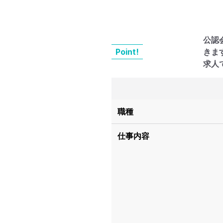
公認
Point!
きま
求人
職種
仕事内容