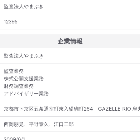
監査法人やまぶき
12395
企業情報
監査法人やまぶき
監査業務

株式公開支援業務

財務調査業務

アドバイザリー業務
京都市下京区五条通室町東入醍醐町264　GAZELLE RIO 烏
西岡朋晃、平野泰久、江口二郎
2009/6/1