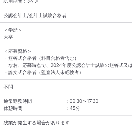
試用期間：3ヶ月
公認会計士/会計士試験合格者
＜学歴＞

大卒

＜応募資格＞

・短答式合格者（科目合格者含む）

　なお、応募時点で、2024年度公認会計士試験の短答式又
・論文式合格者（監査法人未経験者）
不問
通常勤務時間
：
09:30
〜
17:30
休憩時間
：
45
分
残業が発生する場合があります