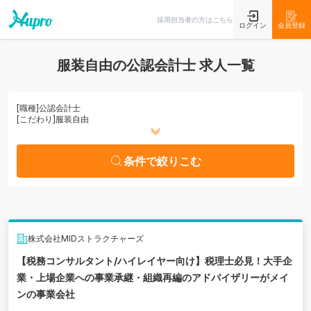
条件で絞りこむ
採用担当者の方はこちら
ログイン
会員登録
服装自由の公認会計士 求人一覧
[職種]
公認会計士
[こだわり]
服装自由
条件で絞りこむ
株式会社MIDストラクチャーズ
【税務コンサルタント/ハイレイヤー向け】税理士必見！大手企
業・上場企業への事業承継・組織再編のアドバイザリーがメイ
ンの事業会社