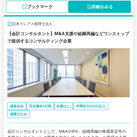
ブックマーク
詳細をみる
日本クレアス税理士法人
【会計コンサルタント】M&A支援や組織再編などワンストップ
で提供するコンサルティング企業
服装自由
完全週休2日制
転勤なし
年間休日120日以上
残業少なめ
会計コンサルタントとして、M&AやIPO、組織再編や株価算定等の