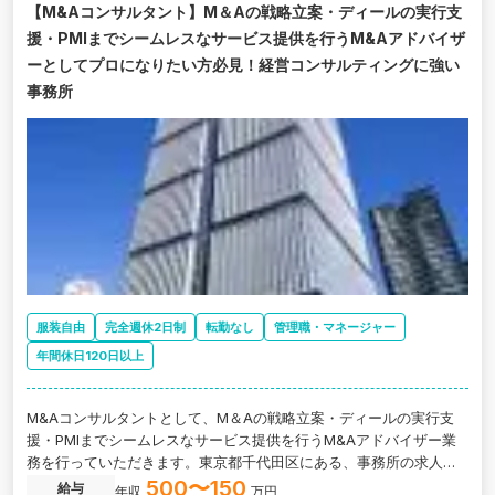
【M&Aコンサルタント】M＆Aの戦略立案・ディールの実行支
援・PMIまでシームレスなサービス提供を行うM&Aアドバイザ
ーとしてプロになりたい方必見！経営コンサルティングに強い
事務所
服装自由
完全週休2日制
転勤なし
管理職・マネージャー
年間休日120日以上
M&Aコンサルタントとして、M＆Aの戦略立案・ディールの実行支
援・PMIまでシームレスなサービス提供を行うM&Aアドバイザー業
務を行っていただきます。東京都千代田区にある、事務所の求人で
す。
500〜150
給与
年収
万円