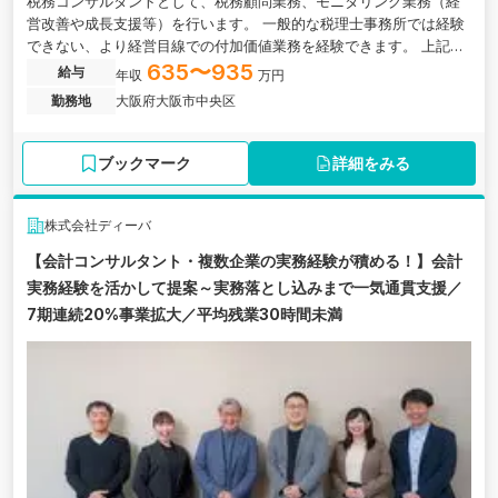
税務コンサルタントとして、税務顧問業務、モニタリング業務（経
営改善や成長支援等）を行います。 一般的な税理士事務所では経験
できない、より経営目線での付加価値業務を経験できます。 上記の
モニタリング業務に加え、企業再生、M&A、IPO支援といったコン
635〜935
給与
年収
万円
サルティング業務を サービスラインとしているため、組織再編税
勤務地
大阪府大阪市中央区
制、M&Aの税務DD、SO（ストックオプション）税務対応、上場会
計対応（税効果等）等の幅広い税務業務を経験できます。 大阪市中
央区にある、多種多様なサービス展開でお客様と伴走し、中小企業
ブックマーク
詳細をみる
の未来を創造するコンサルティング企業の求人です。
株式会社ディーバ
【会計コンサルタント・複数企業の実務経験が積める！】会計
実務経験を活かして提案～実務落とし込みまで一気通貫支援／
7期連続20%事業拡大／平均残業30時間未満