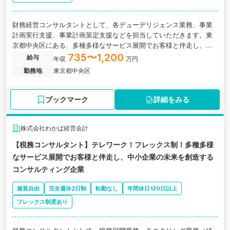
財務経営コンサルタントとして、各デューデリジェンス業務、事業
計画実行支援、事業計画策定支援などを担当していただきます。東
京都中央区にある、多種多様なサービス展開でお客様と伴走し、中
小企業の未来を創造するコンサルティング企業の求人です。
735〜1,200
給与
年収
万円
勤務地
東京都中央区
ブックマーク
詳細をみる
株式会社わかば経営会計
【税務コンサルタント】テレワーク！フレックス制！多種多様
なサービス展開でお客様と伴走し、中小企業の未来を創造する
コンサルティング企業
服装自由
完全週休2日制
転勤なし
年間休日120日以上
フレックス制度あり