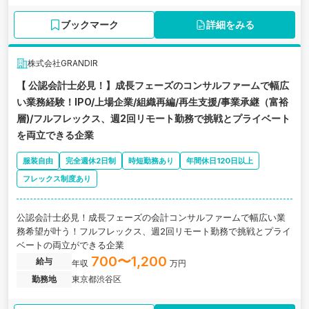
ブックマーク
詳細をみる
株式会社GRANDIR
【 公認会計士必見！】成長フェーズのコンサルファームで幅広
い業務経験！IPO/上場企業/組織再編/再生支援/事業承継（富裕
層)/フルフレックス、週2回リモート勤務で挑戦とプライベート
を両立できる企業
服装自由
完全週休2日制
時短勤務あり
年間休日120日以上
フレックス制度あり
公認会計士必見！成長フェーズの会計コンサルファームで幅広い業
務希望が叶う！フルフレックス、週2回リモート勤務で挑戦とプライ
ベートの両立ができる企業
700〜1,200
給与
年収
万円
勤務地
東京都渋谷区