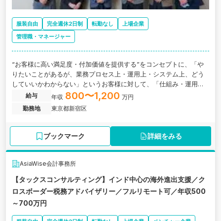
服装自由
完全週休2日制
転勤なし
上場企業
管理職・マネージャー
“お客様に高い満足度・付加価値を提供する”をコンセプトに、「や
りたいことがあるが、業務プロセス上・運用上・システム上、どう
していいかわからない」というお客様に対して、「仕組み・運用・
体制作り」までをお客様と伴走していただきます。（例：IPO支援、
800〜1,200
給与
年収
万円
IFRS導入、はじめての連結決算など）
勤務地
東京都新宿区
ブックマーク
詳細をみる
AsiaWise会計事務所
【タックスコンサルティング】インド中心の海外進出支援／ク
ロスボーダー税務アドバイザリー／フルリモート可／年収500
～700万円