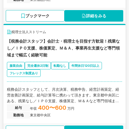
ブックマーク
詳細をみる
税理士法人ストリーム
【税務会計スタッフ】会計士・税理士を目指す方歓迎！残業な
し／ＩＰＯ支援、株価算定、Ｍ＆Ａ、事業再生支援など専門領
域まで幅広く経験可能
服装自由
完全週休2日制
転勤なし
年間休日120日以上
フレックス制度あり
税務会計スタッフとして、月次決算、税務申告、経営計画策定、経
営改善計画策定、給与計算等に携わって頂きます。東京都中央区に
ある、残業なし／ＩＰＯ支援、株価算定、Ｍ＆Ａなど専門領域まで
幅広く経験できます。
400〜600
給与
年収
万円
勤務地
東京都中央区