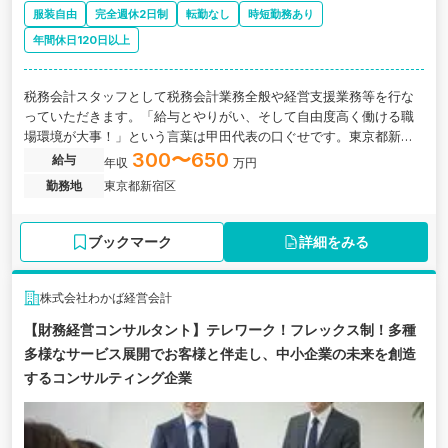
服装自由
完全週休2日制
転勤なし
時短勤務あり
年間休日120日以上
税務会計スタッフとして税務会計業務全般や経営支援業務等を行な
っていただきます。「給与とやりがい、そして自由度高く働ける職
場環境が大事！」という言葉は甲田代表の口ぐせです。東京都新宿
区にある、働き方柔軟な会計事務所の求人です。
300〜650
給与
年収
万円
勤務地
東京都新宿区
ブックマーク
詳細をみる
株式会社わかば経営会計
【財務経営コンサルタント】テレワーク！フレックス制！多種
多様なサービス展開でお客様と伴走し、中小企業の未来を創造
するコンサルティング企業