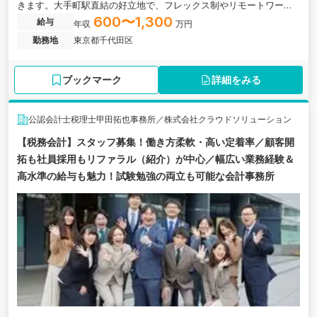
きます。大手町駅直結の好立地で、フレックス制やリモートワーク
を導入した柔軟な働き方が可能です。上場会社とそのグループ会社
600〜1,300
給与
年収
万円
が2/3程度を占めており、経験に応じた担当制で着実にスキルアップ
勤務地
東京都千代田区
ができる環境です。
ブックマーク
詳細をみる
公認会計士税理士甲田拓也事務所／株式会社クラウドソリューション
【税務会計】スタッフ募集！働き方柔軟・高い定着率／顧客開
拓も社員採用もリファラル（紹介）が中心／幅広い業務経験＆
高水準の給与も魅力！試験勉強の両立も可能な会計事務所