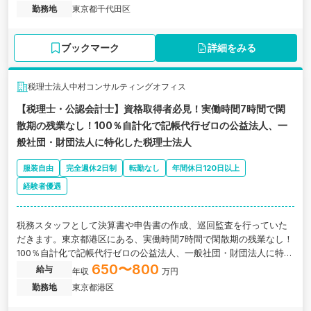
勤務地
東京都千代田区
ブックマーク
詳細をみる
税理士法人中村コンサルティングオフィス
【税理士・公認会計士】資格取得者必見！実働時間7時間で閑
散期の残業なし！100％自計化で記帳代行ゼロの公益法人、一
般社団・財団法人に特化した税理士法人
服装自由
完全週休2日制
転勤なし
年間休日120日以上
経験者優遇
税務スタッフとして決算書や申告書の作成、巡回監査を行っていた
だきます。東京都港区にある、実働時間7時間で閑散期の残業なし！
100％自計化で記帳代行ゼロの公益法人、一般社団・財団法人に特化
した税理士法人の求人です。
650〜800
給与
年収
万円
勤務地
東京都港区