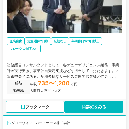
服装自由
完全週休2日制
転勤なし
年間休日120日以上
フレックス制度あり
財務経営コンサルタントとして、各デューデリジェンス業務、事業
計画実行支援、事業計画策定支援などを担当していただきます。大
阪市中央区にある、多種多様なサービス展開でお客様と伴走し、中
小企業の未来を創造するコンサルティング企業の求人です。
735〜1,200
給与
年収
万円
勤務地
大阪府大阪市中央区
ブックマーク
詳細をみる
グローウィン・パートナーズ株式会社