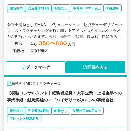
服装自由
完全週休2日制
転勤なし
年間休日120日以上
未経験可
会計士補助としてM&A、バリュエーション、財務デューデリジェン
ス、ストラクチャリング実行に関するアドバイスやインパクト分析
をご担当いただきます。会計士受験生も歓迎。東京都港区にある有
資格者中心のアカウンティングファームで、専門性の高い案件に携
350〜800
給与
年収
万円
わりながら成長できる求人です。
勤務地
東京都港区
ブックマーク
詳細をみる
株式会社MIDストラクチャーズ
【税務コンサルタント】経験者必見！大手企業・上場企業への
事業承継・組織再編のアドバイザリーがメインの事業会社
服装自由
完全週休2日制
転勤なし
年間休日120日以上
フレックス制度あり