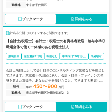
勤務地
東京都千代田区
ブックマーク
詳細をみる
社名非公開（ログインすると閲覧できます）
【会計士/税理士】会計士・税理士の有資格者歓迎！給与水準◎
職場全体で働く一体感のある税理士法人
服装自由
完全週休2日制
転勤なし
年間休日120日以上
未経験可
会計士/税理士として会計財務のコンサルティング業務などを担当し
て頂きます。東京都千代田区にあり、会計・財務・ファイナンス領
域を超えた支援等、あなたが手を挙げたこと、できますと断言した
ことに惜しみないサポートを約束する税理士法人の求人です。
450〜900
給与
年収
万円
勤務地
東京都千代田区神田淡路町2－3
ブックマーク
詳細をみる