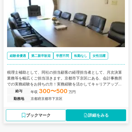
経験者優遇
第二新卒歓迎
学歴不問
転勤なし
女性活躍
税理士補助として、同社の担当顧客の経理担当者として、月次決算
業務等を幅広くご担当頂きます。京都市下京区にある、会計事務所
での実務経験をお持ちの方！実務経験を活かしてキャリアアップが
できる税理士法人の求人です。
300〜500
給与
年収
万円
勤務地
京都府京都市下京区
ブックマーク
詳細をみる