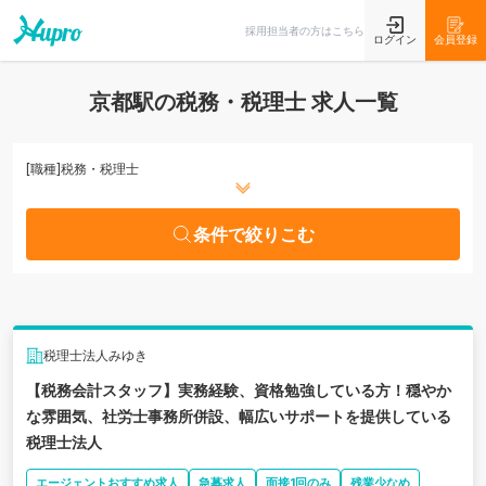
条件で絞りこむ
採用担当者の方はこちら
ログイン
会員登録
京都駅の税務・税理士 求人一覧
[職種]
税務・税理士
条件で絞りこむ
税理士法人みゆき
【税務会計スタッフ】実務経験、資格勉強している方！穏やか
な雰囲気、社労士事務所併設、幅広いサポートを提供している
税理士法人
エージェントおすすめ求人
急募求人
面接1回のみ
残業少なめ