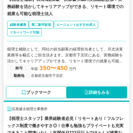
務経験を活かしてキャリアアップができる、リモート環境での
就業も可能な税理士法人
経験者優遇
第二新卒歓迎
エージェントおすすめ求人
リモートワーク可能
税理士補助として、同社の担当顧客の経理担当者として、月次決算
業務等を幅広くご担当頂きます。京都市下京区にある、実務経験を
活かしてキャリアアップができる、リモート環境での就業も可能な
税理士法人の求人です。
350〜450
給与
年収
万円
勤務地
京都府京都市下京区
ブックマーク
詳細をみる
石黒健太税理士事務所
【税理士スタッフ】業界経験者必見！リモートあり！フルフレ
ックス制度で働きやすさ◎！仕事も勉強もプライベートも充実
できること間違いなし！年間休日123日以上でほとんど残業な