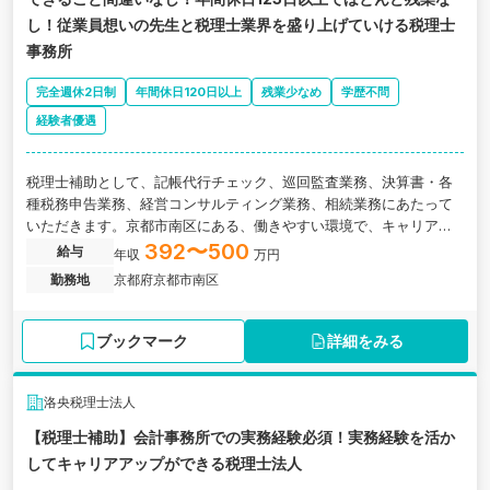
し！従業員想いの先生と税理士業界を盛り上げていける税理士
事務所
完全週休2日制
年間休日120日以上
残業少なめ
学歴不問
経験者優遇
税理士補助として、記帳代行チェック、巡回監査業務、決算書・各
種税務申告業務、経営コンサルティング業務、相続業務にあたって
いただきます。京都市南区にある、働きやすい環境で、キャリアア
ップや資格取得、プライベートも充実の税理士事務所の求人です。
392〜500
給与
年収
万円
勤務地
京都府京都市南区
ブックマーク
詳細をみる
洛央税理士法人
【税理士補助】会計事務所での実務経験必須！実務経験を活か
してキャリアアップができる税理士法人