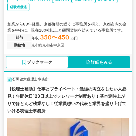
経験者優遇
創業から88年経過、京都御所の近くに事務所を構え、京都市内の企
業を中心に、現在200社以上と顧問契約を結んでいる事務所です。
350〜450
給与
年収
万円
勤務地
京都府京都市中京区
ブックマーク
詳細をみる
石黒健太税理士事務所
【税理士補助】仕事とプライベート・勉強の両立をしたい人必
見！年間休日123日以上でテレワーク制度あり！基本定時上が
りでほとんど残業なし！従業員想いの代表と業界を盛り上げて
いける税理士事務所