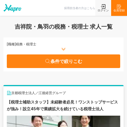
条件で絞りこむ
採用担当者の方はこちら
ログイン
会員登録
吉祥院・鳥羽の税務・税理士 求人一覧
[職種]
税務・税理士
条件で絞りこむ
京都税理士法人／江後経営グループ
【税理士補助スタッフ】未経験者必見！ワンストップサービス
が強み！設立45年で業績拡大を続けている税理士法人