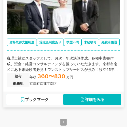
資格取得支援制度
退職金制度あり
学歴不問
未経験可
経験者優遇
税理士補助スタッフとして、月次・年次決算作成、各種申告書作
成、資金・経営コンサルティングを担っていただきます。京都市南
区にある未経験者必見！ワンストップサービスが強み！設立45年で
業績拡大を続けている税理士法人の求人です。
360〜830
給与
年収
万円
勤務地
京都府京都市南区
ブックマーク
詳細をみる
1