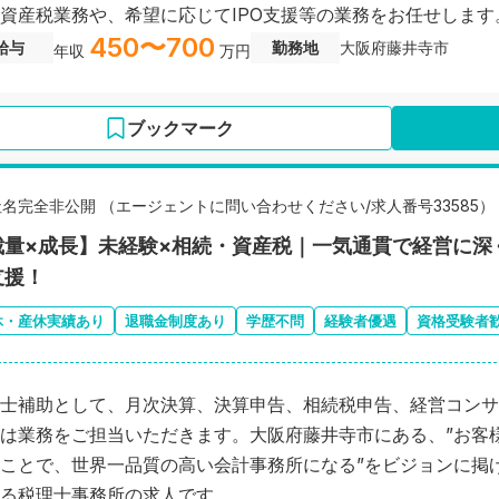
資産税業務や、希望に応じてIPO支援等の業務をお任せします
450〜700
給与
勤務地
大阪府藤井寺市
年収
万円
ブックマーク
社名完全非公開 （エージェントに問い合わせください/求人番号33585）
裁量×成長】未経験×相続・資産税｜一気通貫で経営に深
支援！
休・産休実績あり
退職金制度あり
学歴不問
経験者優遇
資格受験者
士補助として、月次決算、決算申告、相続税申告、経営コンサ
は業務をご担当いただきます。大阪府藤井寺市にある、”お客
ことで、世界一品質の高い会計事務所になる”をビジョンに掲
る税理士事務所の求人です。