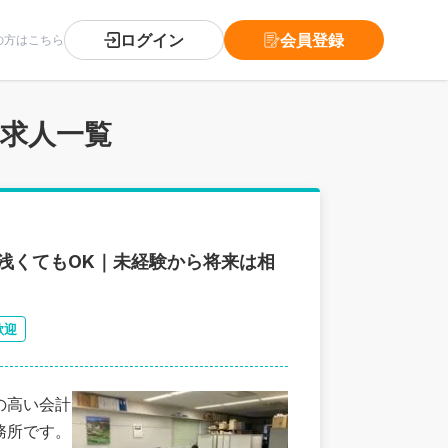
ログイン
会員登録
の方はこちら
 求人一覧
が浅くてもOK｜未経験から将来は相
歓迎
の高い会計
務所です。