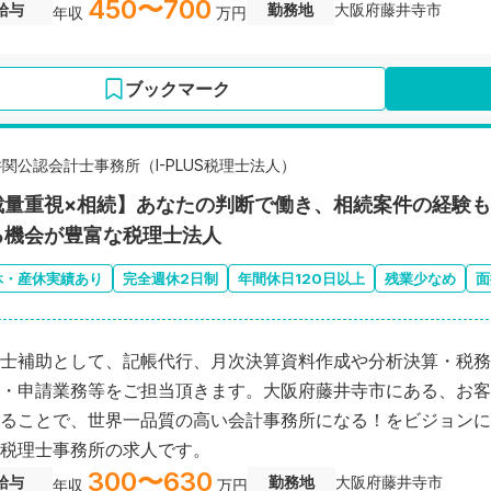
450〜700
給与
勤務地
大阪府藤井寺市
年収
万円
ブックマーク
井関公認会計士事務所（I-PLUS税理士法人）
裁量重視×相続】あなたの判断で働き、相続案件の経験
る機会が豊富な税理士法人
休・産休実績あり
完全週休2日制
年間休日120日以上
残業少なめ
面
士補助として、記帳代行、月次決算資料作成や分析決算・税務
・申請業務等をご担当頂きます。大阪府藤井寺市にある、お客
ることで、世界一品質の高い会計事務所になる！をビジョンに
税理士事務所の求人です。
300〜630
給与
勤務地
大阪府藤井寺市
年収
万円