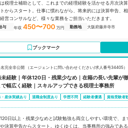
は税理士補助として、これまでの経理経験を活かせる月次決算
トからスタート。仕事に慣れながら、将来的には決算申告、相
経営コンサルなど、様々な業務をご担当いただきます。
450〜700
給与
勤務地
大阪府藤井寺市
年収
万円
ブックマーク
社名完全非公開 （エージェントに問い合わせください/求人番号34405）
務未経験｜年休120日・残業少なめ｜在籍の長い先輩が
まで幅広く経験｜スキルアップできる税理士事務所
休・産休実績あり
退職金制度あり
学歴不問
経験者優遇
資格受験者
120日以上・残業少なめと試験勉強も両立しやすい環境で、ま
や決算申告からスタート。ゆくゆくは、当事務所の強みである