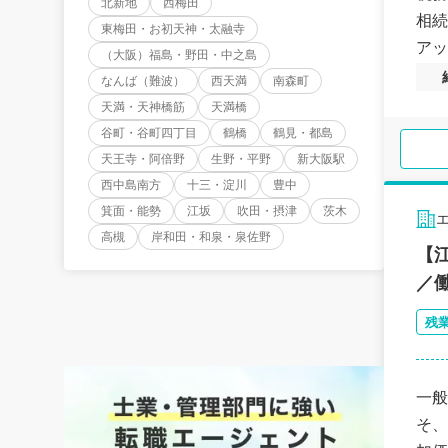
北新地
西梅田
相続
東梅田・お初天神・太融寺
アッ
（大阪）福島・野田・中之島
なんば（難波）
西天満
南森町
天満・天神橋筋
天満橋
谷町・谷町四丁目
鶴橋
鶴見・都島
天王寺・阿倍野
生野・平野
新大阪駅
西中島南方
十三・淀川
豊中
箕面・能勢
江坂
吹田・摂津
茨木
高槻
岸和田・和泉・泉佐野
【
／
残
一般
そ、