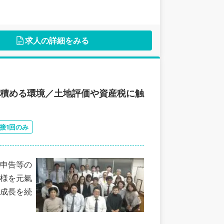
求人の詳細をみる
も積める環境／土地評価や資産税に触
接1回のみ
申告等の
様を元氣
成長を続