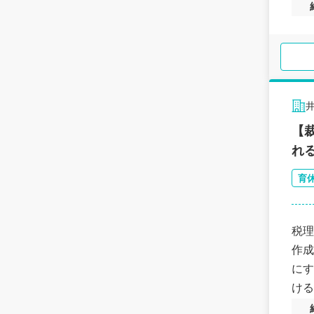
【
れ
育
税理
作成
にす
ける