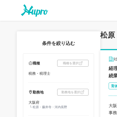
松原
条件を絞り込む
職種
職種を選択
経
税務・税理士
続
育
勤務地
勤務地を選択
大阪府
大阪
└
松原・藤井寺・河内長野
事務