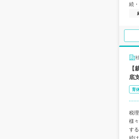
続・
【
底
育
税理
様々
する
続け