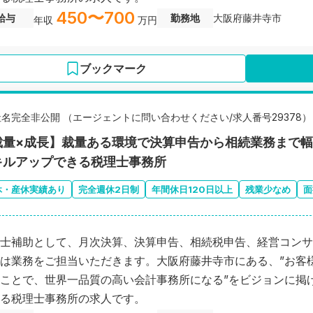
450〜700
給与
勤務地
大阪府藤井寺市
年収
万円
ブックマーク
社名完全非公開 （エージェントに問い合わせください/求人番号29378）
裁量×成長】裁量ある環境で決算申告から相続業務まで
キルアップできる税理士事務所
休・産休実績あり
完全週休2日制
年間休日120日以上
残業少なめ
面
士補助として、月次決算、決算申告、相続税申告、経営コンサ
は業務をご担当いただきます。大阪府藤井寺市にある、”お客
ことで、世界一品質の高い会計事務所になる”をビジョンに掲
る税理士事務所の求人です。