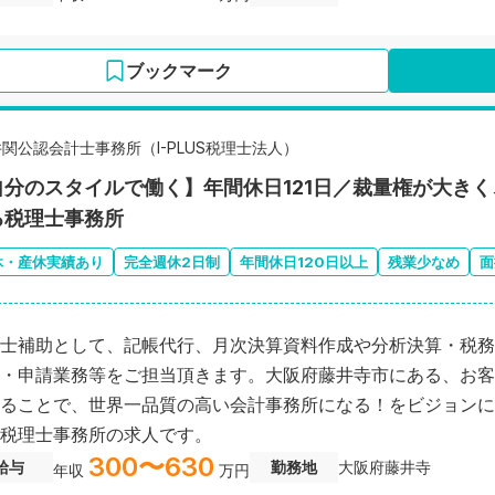
ブックマーク
井関公認会計士事務所（I-PLUS税理士法人）
自分のスタイルで働く】年間休日121日／裁量権が大き
る税理士事務所
休・産休実績あり
完全週休2日制
年間休日120日以上
残業少なめ
面
士補助として、記帳代行、月次決算資料作成や分析決算・税務
・申請業務等をご担当頂きます。大阪府藤井寺市にある、お客
ることで、世界一品質の高い会計事務所になる！をビジョンに
税理士事務所の求人です。
300〜630
給与
勤務地
大阪府藤井寺
年収
万円