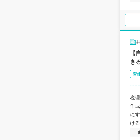
【
き
育
税理
作成
にす
ける