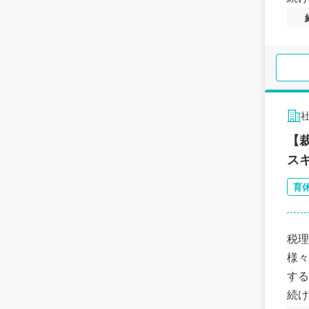
【
ス
育
税理
様々
する
続け