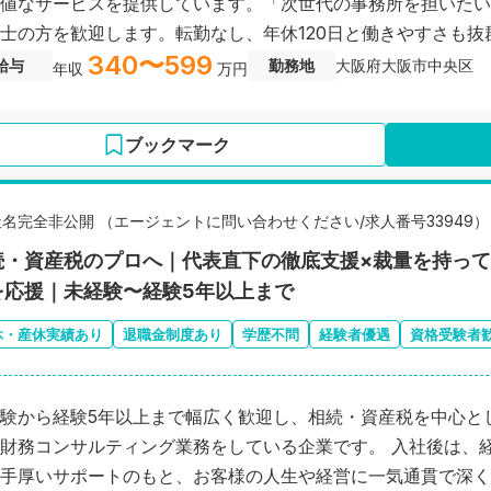
値なサービスを提供しています。「次世代の事務所を担いたい
士の方を歓迎します。転勤なし、年休120日と働きやすさも抜
340〜599
給与
勤務地
大阪府大阪市中央区
年収
万円
ブックマーク
社名完全非公開 （エージェントに問い合わせください/求人番号33949）
続・資産税のプロへ｜代表直下の徹底支援×裁量を持っ
を応援｜未経験〜経験5年以上まで
休・産休実績あり
退職金制度あり
学歴不問
経験者優遇
資格受験者
験から経験5年以上まで幅広く歓迎し、相続・資産税を中心と
財務コンサルティング業務をしている企業です。 入社後は、
手厚いサポートのもと、お客様の人生や経営に一気通貫で深く