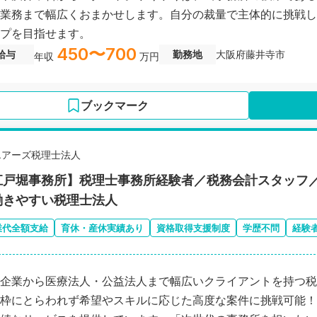
業務まで幅広くおまかせします。自分の裁量で主体的に挑戦し
プを目指せます。
450〜700
給与
勤務地
大阪府藤井寺市
年収
万円
ブックマーク
エアーズ税理士法人
江戸堀事務所】税理士事務所経験者／税務会計スタッフ／
働きやすい税理士法人
業代全額支給
育休・産休実績あり
資格取得支援制度
学歴不問
経験
企業から医療法人・公益法人まで幅広いクライアントを持つ税
枠にとらわれず希望やスキルに応じた高度な案件に挑戦可能！