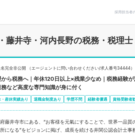
条件で絞りこむ
採用担当者
・藤井寺・河内長野の税務・税理士
社名完全非公開 （エージェントに問い合わせください/求人番号34444）
理から税務へ｜年休120日以上×残業少なめ｜税務経験
業務など高度な専門知識が身に付く
休・産休実績あり
退職金制度あり
学歴不問
経験者優遇
資格受験者
府藤井寺市にある、“お客様を元氣にすることで、世界一品質
所になる”をビジョンに掲げ、成長を続ける井関公認会計士事