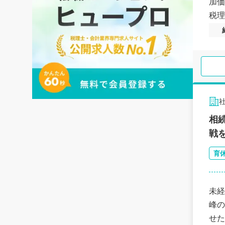
加価
税理
相
戦
育
未経
峰の
せた