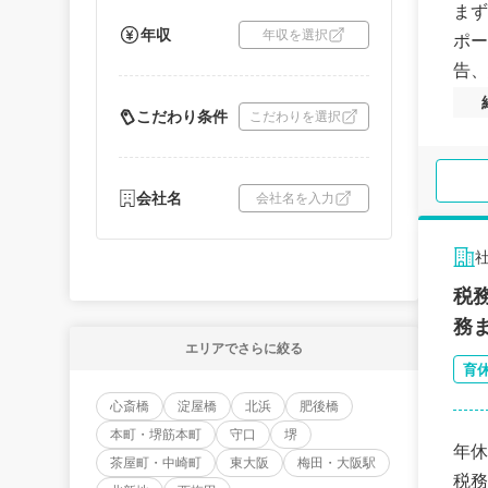
まず
年収
年収を選択
ポー
告、
こだわり条件
こだわりを選択
会社名
会社名を入力
税
務
エリアでさらに絞る
育
心斎橋
淀屋橋
北浜
肥後橋
本町・堺筋本町
守口
堺
年休
茶屋町・中崎町
東大阪
梅田・大阪駅
税務