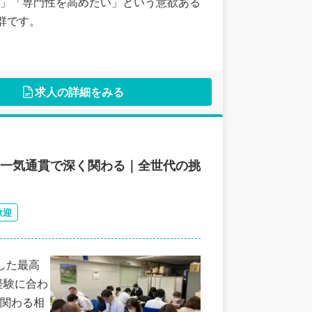
」「専門性を高めたい」という意欲ある
群です。
求人の詳細をみる
て一気通貫で深く関わる｜全世代の挑
歓迎
した最高
経験に合わ
関わる相