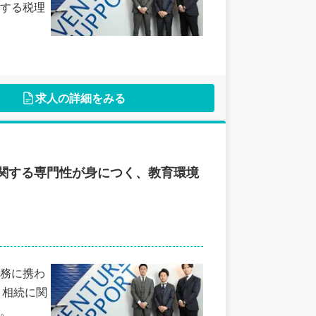
する税理
求人の詳細をみる
関する専門性が身につく、教育環境
務に携わ
！相続に関
。