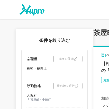
茶屋
条件を絞り込む
職種
職種を選択
【
税務・税理士
の
完
勤務地
勤務地を選択
大阪府
相続
└
茶屋町・中崎町
って