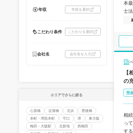
本最
年収
年収を選択
士法
こだわり条件
こだわりを選択
会社名
会社名を入力
【
の
完
エリアでさらに絞る
心斎橋
淀屋橋
北浜
肥後橋
相続
本町・堺筋本町
守口
堺
東大阪
って
梅田・大阪駅
北新地
西梅田
する