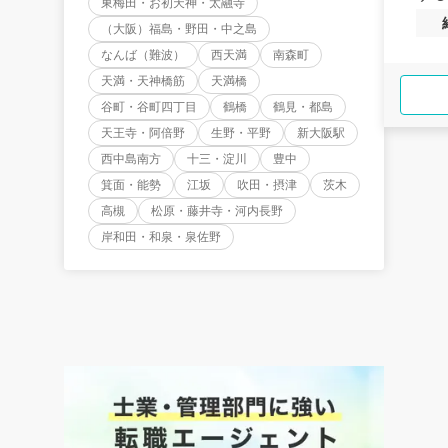
東梅田・お初天神・太融寺
（大阪）福島・野田・中之島
なんば（難波）
西天満
南森町
天満・天神橋筋
天満橋
谷町・谷町四丁目
鶴橋
鶴見・都島
天王寺・阿倍野
生野・平野
新大阪駅
西中島南方
十三・淀川
豊中
箕面・能勢
江坂
吹田・摂津
茨木
高槻
松原・藤井寺・河内長野
岸和田・和泉・泉佐野