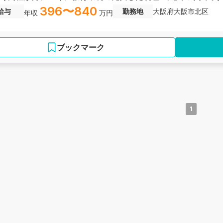
396〜840
給与
勤務地
大阪府大阪市北区
年収
万円
ブックマーク
1