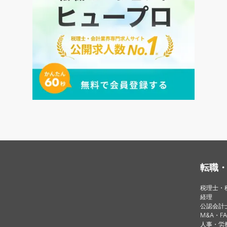
転職
税理士・
経理
公認会計
M&A・FA
人事・労