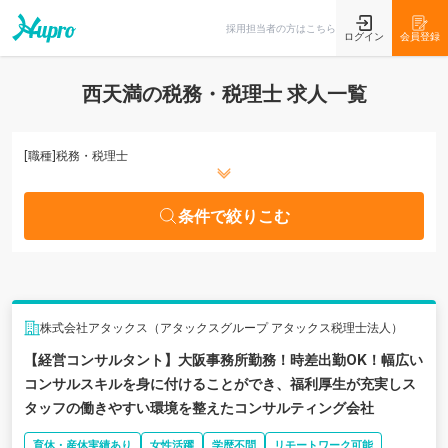
条件で絞りこむ
採用担当者の方はこちら
ログイン
会員登録
西天満の税務・税理士 求人一覧
[職種]
税務・税理士
条件で絞りこむ
株式会社アタックス（アタックスグループ アタックス税理士法人）
【経営コンサルタント】大阪事務所勤務！時差出勤OK！幅広い
コンサルスキルを身に付けることができ、福利厚生が充実しス
タッフの働きやすい環境を整えたコンサルティング会社
育休・産休実績あり
女性活躍
学歴不問
リモートワーク可能