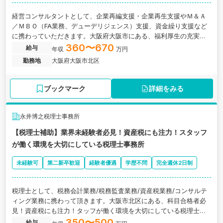
経営コンサルタントとして、企業再編支援・企業再生支援やＭ＆Ａ
／ＭＢＯ（FA業務、デューデリジェンス）支援、資金繰り支援など
に携わっていただきます。大阪府大阪市にある、福利厚生の充実し
た税理士法人の求人です。
360〜670
給与
年収
万円
勤務地
大阪府大阪市北区
ブックマーク
詳細をみる
永井博之税理士事務所
【税理士補助】業界未経験者必見！資産税にも注力！スタッフ
が働く環境を大切にしている税理士事務所
未経験可
第二新卒歓迎
経験者優遇
学歴不問
完全週休2日制
税理士として、税務会計業務/税務監査業務/資産税業務/コンサルテ
ィング業務に携わって頂きます。大阪市北区にある、科目合格者必
見！資産税にも注力！タッフが働く環境を大切にしている税理士事
務所の求人情報です。
350〜500
給与