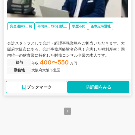
完全週休2日制
年間休日120日以上
学歴不問
基本定時退社
会計スタッフとして会計・経理事務業務をご担当いただきます。大
阪府大阪市にある、会計事務所経験者必見！充実した福利厚生！国
内唯一の飲食業に特化した財務コンサル企業の求人です。
400〜550
給与
年収
万円
勤務地
大阪府大阪市北区
ブックマーク
詳細をみる
1