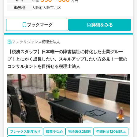
年収
万円
勤務地
大阪府大阪市北区
ブックマーク
詳細をみる
アンテリジャンス税理士法人
【税務スタッフ】日本唯一の障害福祉に特化した士業グルー
プ！とにかく成長したい、スキルアップしたい方必見！一流の
コンサルタントを目指せる税理士法人
フレックス制度あり
残業少なめ
完全週休2日制
年間休日120日以上