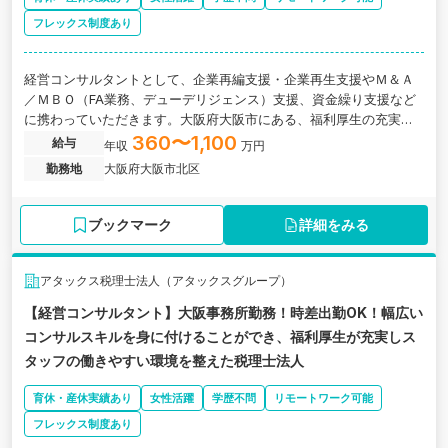
フレックス制度あり
経営コンサルタントとして、企業再編支援・企業再生支援やＭ＆Ａ
／ＭＢＯ（FA業務、デューデリジェンス）支援、資金繰り支援など
に携わっていただきます。大阪府大阪市にある、福利厚生の充実し
たコンサルティング会社の求人です。
360〜1,100
給与
年収
万円
勤務地
大阪府大阪市北区
ブックマーク
詳細をみる
アタックス税理士法人（アタックスグループ）
【経営コンサルタント】大阪事務所勤務！時差出勤OK！幅広い
コンサルスキルを身に付けることができ、福利厚生が充実しス
タッフの働きやすい環境を整えた税理士法人
育休・産休実績あり
女性活躍
学歴不問
リモートワーク可能
フレックス制度あり