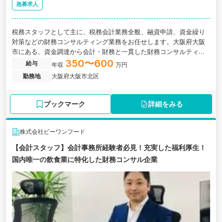
急募求人
税務スタッフとして主に、税務会計業務全般、融資申請、資金繰り
対策などの財務コンサルティング業務をお任せします。大阪府大阪
市にある、資金調達から会計・財務と一貫した財務コンサルティン
グを行う税理士法人の求人です。
350〜600
給与
年収
万円
勤務地
大阪府大阪市北区
ブックマーク
詳細をみる
株式会社ビーワンフード
【会計スタッフ】会計事務所経験者必見！充実した福利厚生！
国内唯一の飲食業に特化した財務コンサル企業