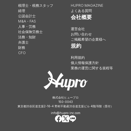
税理士・税務スタッフ
HUPRO MAGAZINE
経理
よくある質問
公認会計士
会社概要
M&A・FAS
人事・労務
運営会社
社会保険労務士
お問い合わせ
法務・知財
ご掲載希望の企業様へ
弁護士
規約
財務
CFO
利用規約
個人情報保護方針
業務の運営に関する規程等
株式会社ヒュープロ
150-0043
東京都渋谷区道玄坂2-16-4 野村不動産渋谷道玄坂ビル 4階/6階（受付）
info@hupro-inc.com