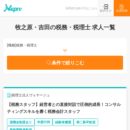
条件で絞りこむ
採用担当者の方はこちら
ログイン
会員登録
牧之原・吉田の税務・税理士 求人一覧
[職種]
税務・税理士
条件で絞りこむ
税理士法人ヴォヤージュ
【税務スタッフ】経営者との直接対話で圧倒的成長！コンサル
ティングスキルを磨く税務会計スタッフ
退職金制度あり
学歴不問
経験者優遇
第二新卒歓迎
資格受験者歓迎