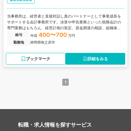
当事務所は、経営者と直接対話し真のパートナーとして事業成長を
サポートする会計事務所です。決算や申告業務といった税務会計の
専門業務はもちろん、経営計画の策定、資金調達の相談、組織体制
の強化まで、幅広い経営課題の解決に深く関わることができます。
400〜700
給与
年収
万円
勤務地
静岡県牧之原市
ブックマーク
詳細をみる
1
転職・求人情報を探す
サービス