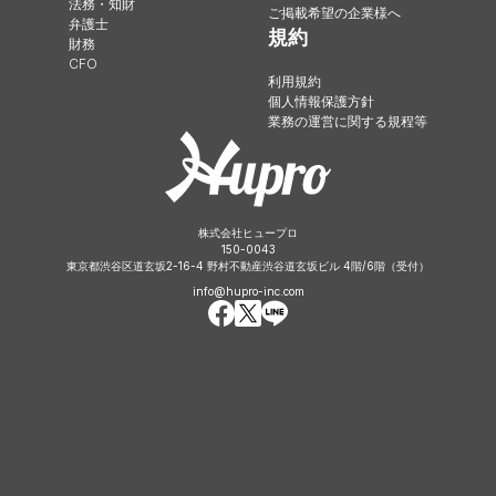
法務・知財
ご掲載希望の企業様へ
弁護士
規約
財務
CFO
利用規約
個人情報保護方針
業務の運営に関する規程等
株式会社ヒュープロ
150-0043
東京都渋谷区道玄坂2-16-4 野村不動産渋谷道玄坂ビル 4階/6階（受付）
info@hupro-inc.com