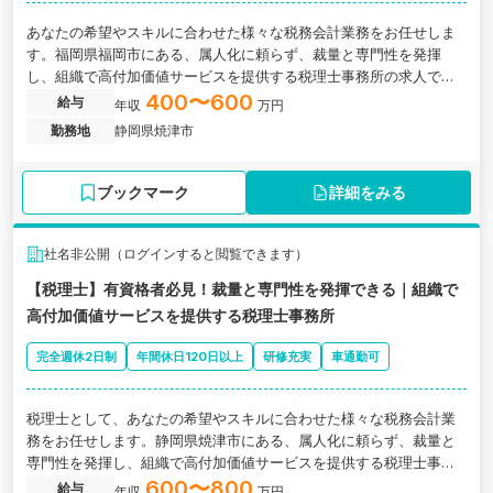
あなたの希望やスキルに合わせた様々な税務会計業務をお任せしま
す。福岡県福岡市にある、属人化に頼らず、裁量と専門性を発揮
し、組織で高付加価値サービスを提供する税理士事務所の求人で
す。
400〜600
給与
年収
万円
勤務地
静岡県焼津市
ブックマーク
詳細をみる
社名非公開（ログインすると閲覧できます）
【税理士】有資格者必見！裁量と専門性を発揮できる｜組織で
高付加価値サービスを提供する税理士事務所
完全週休2日制
年間休日120日以上
研修充実
車通勤可
税理士として、あなたの希望やスキルに合わせた様々な税務会計業
務をお任せします。静岡県焼津市にある、属人化に頼らず、裁量と
専門性を発揮し、組織で高付加価値サービスを提供する税理士事務
所の求人です。
600〜800
給与
年収
万円