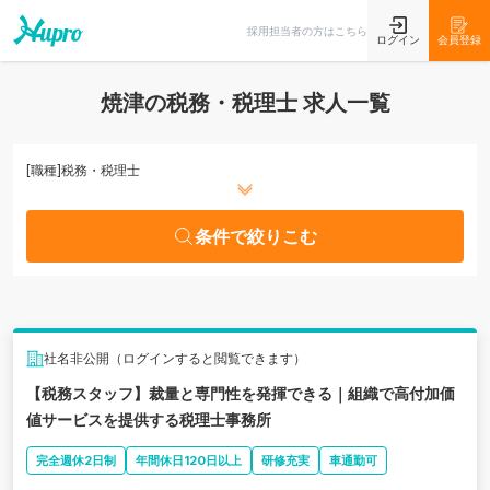
条件で絞りこむ
採用担当者の方はこちら
ログイン
会員登録
焼津の税務・税理士 求人一覧
[職種]
税務・税理士
条件で絞りこむ
社名非公開（ログインすると閲覧できます）
【税務スタッフ】裁量と専門性を発揮できる｜組織で高付加価
値サービスを提供する税理士事務所
完全週休2日制
年間休日120日以上
研修充実
車通勤可