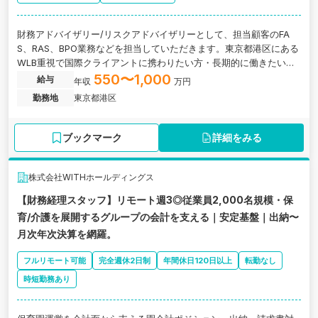
財務アドバイザリー/リスクアドバイザリーとして、担当顧客のFA
S、RAS、BPO業務などを担当していただきます。東京都港区にある
WLB重視で国際クライアントに携わりたい方・長期的に働きたい方
にオススメの税理士法人の求人です。
550〜1,000
給与
年収
万円
勤務地
東京都港区
ブックマーク
詳細をみる
株式会社WITHホールディングス
【財務経理スタッフ】リモート週3◎従業員2,000名規模・保
育/介護を展開するグループの会計を支える｜安定基盤｜出納〜
月次年次決算を網羅。
フルリモート可能
完全週休2日制
年間休日120日以上
転勤なし
時短勤務あり