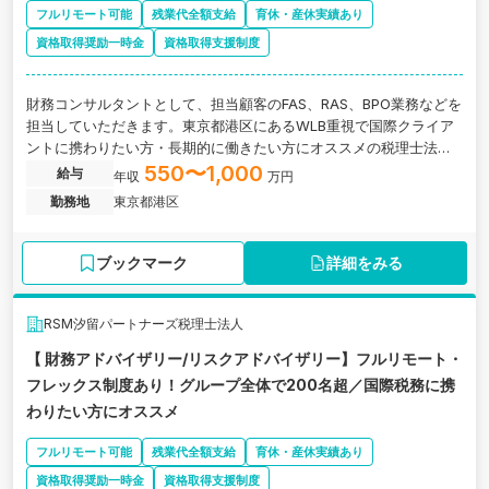
フルリモート可能
残業代全額支給
育休・産休実績あり
資格取得奨励一時金
資格取得支援制度
財務コンサルタントとして、担当顧客のFAS、RAS、BPO業務などを
担当していただきます。東京都港区にあるWLB重視で国際クライア
ントに携わりたい方・長期的に働きたい方にオススメの税理士法人
の求人です。
550〜1,000
給与
年収
万円
勤務地
東京都港区
ブックマーク
詳細をみる
RSM汐留パートナーズ税理士法人
【 財務アドバイザリー/リスクアドバイザリー】フルリモート・
フレックス制度あり！グループ全体で200名超／国際税務に携
わりたい方にオススメ
フルリモート可能
残業代全額支給
育休・産休実績あり
資格取得奨励一時金
資格取得支援制度