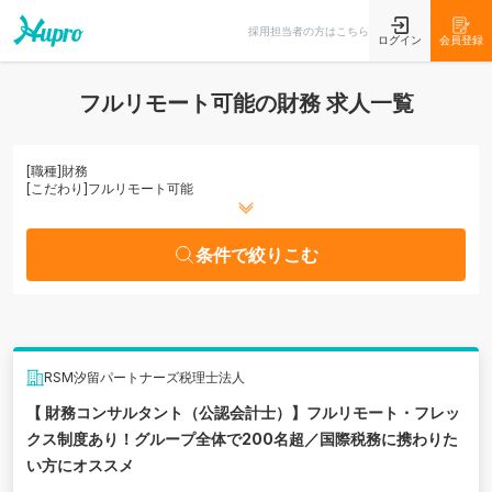
条件で絞りこむ
採用担当者の方はこちら
ログイン
会員登録
フルリモート可能の財務 求人一覧
[職種]
財務
[こだわり]
フルリモート可能
条件で絞りこむ
RSM汐留パートナーズ税理士法人
【 財務コンサルタント（公認会計士）】フルリモート・フレッ
クス制度あり！グループ全体で200名超／国際税務に携わりた
い方にオススメ