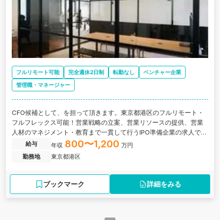
フルリモート可能
完全週休2日制
転勤なし
ベンチャー企業
管理職・マネージャー
CFO候補として、を担って頂きます。東京都港区のフルリモート・
フルフレックス可能！営業戦略の立案、営業リソースの提供、営業
人材のマネジメント・教育まで一貫して行うIPO準備企業の求人で
す。
800〜1,200
給与
年収
万円
勤務地
東京都港区
ブックマーク
詳細をみる