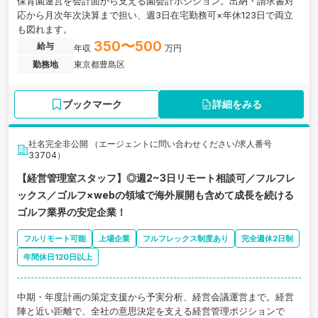
保育園運営を会計面から支える園会計ポジション。出納・請求書対
応から月次年次決算まで担い、週3日在宅勤務可×年休123日で両立
も図れます。
350〜500
給与
年収
万円
勤務地
東京都豊島区
ブックマーク
詳細をみる
社名完全非公開 （エージェントに問い合わせください/求人番号
33704）
【経営管理室スタッフ】◎週2~3日リモート相談可／フルフレ
ックス／ゴルフ×webの領域で海外展開も含めて成長を続ける
ゴルフ業界の安定企業！
フルリモート可能
上場企業
フルフレックス制度あり
完全週休2日制
年間休日120日以上
中期・年度計画の策定支援から予実分析、経営会議運営まで。経営
陣と近い距離で、全社の意思決定を支える経営管理ポジションで