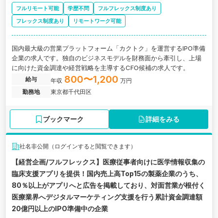
フルリモート可能
学歴不問
フルフレックス制度あり
フレックス制度あり
リモートワーク可能
国内最大級の営業プラットフォーム「カクトク」を運営するIPO準備
企業の求人です。独自のビジネスモデルを財務面から牽引し、上場
に向けた資金調達や経営戦略を主導するCFO候補の求人です。
800〜1,200
給与
年収
万円
勤務地
東京都千代田区
ブックマーク
詳細をみる
社名非公開（ログインすると閲覧できます）
【経営企画/フルフレックス】医療従事者向けに医学情報収集の
臨床支援アプリを提供！国内売上高Top15の製薬企業のうち、
80％以上がアプリへと広告を掲載しており、対面営業が根付く
医療業界へデジタルマーケティング支援を行う累計資金調達額
20億円以上のIPO準備中の企業