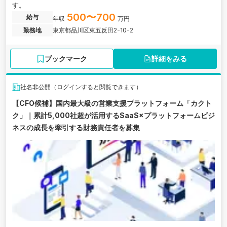
す。
500〜700
給与
年収
万円
勤務地
東京都品川区東五反田2-10-2
ブックマーク
詳細をみる
社名非公開（ログインすると閲覧できます）
【CFO候補】国内最大級の営業支援プラットフォーム「カクト
ク」｜累計5,000社超が活用するSaaS×プラットフォームビジ
ネスの成長を牽引する財務責任者を募集