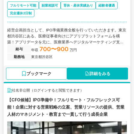
フルリモート可能
副業相談可
育休・産休実績あり
経験者優遇
完全週休2日制
経営企画担当として、IPO準備業務全般を行っていただきます。東京
都渋谷区にある、医療従事者向けにアプリプラットフォームを構
築！アプリデータを元に、医療業界へデジタルマーケティング支援
を通じて業界変革を起こすスタートアップ企業の求人です。
700〜900
給与
年収
万円
勤務地
東京都渋谷区
ブックマーク
詳細をみる
社名非公開（ログインすると閲覧できます）
【CFO候補】IPO準備中！フルリモート・フルフレックス可
能！企業に対する営業戦略の立案、営業リソースの提供、営業
人材のマネジメント・教育まで一貫して行う成長企業