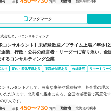
450〜730
給与
勤務地
新潟県新潟市
年収
万円
ブックマーク
株式会社タナベコンサルティング
HRコンサルタント】未経験歓迎／プライム上場／年休1
堅企業、行政・公共の経営者・リーダーに寄り添い、全
決するコンサルティング企業
宅あり
育休・産休実績あり
退職金制度あり
未経験可
リモートワー
コンサルタントとして、豊富な事例や業種特性、各企業の理念
いただきます。北海道札幌市にある、全国地域密着で高度化す
の求人です。
450〜730
給与
勤務地
北海道札幌市
年収
万円