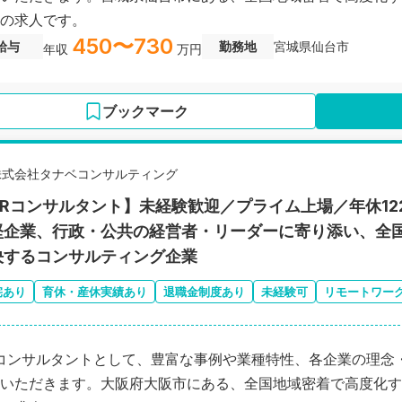
の求人です。
450〜730
給与
勤務地
宮城県仙台市
年収
万円
ブックマーク
株式会社タナベコンサルティング
HRコンサルタント】未経験歓迎／プライム上場／年休1
堅企業、行政・公共の経営者・リーダーに寄り添い、全
決するコンサルティング企業
宅あり
育休・産休実績あり
退職金制度あり
未経験可
リモートワー
コンサルタントとして、豊富な事例や業種特性、各企業の理念
いただきます。大阪府大阪市にある、全国地域密着で高度化す