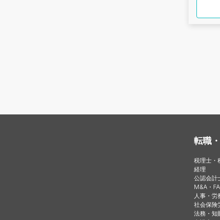
転職
税理士・
経理
公認会計
M&A・FA
人事・労
社会保険
法務・知