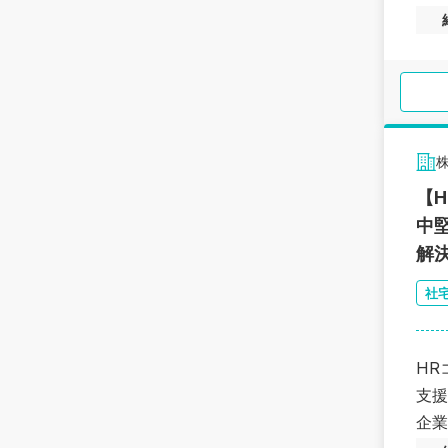
【
中
解
社
HR
支援
企業