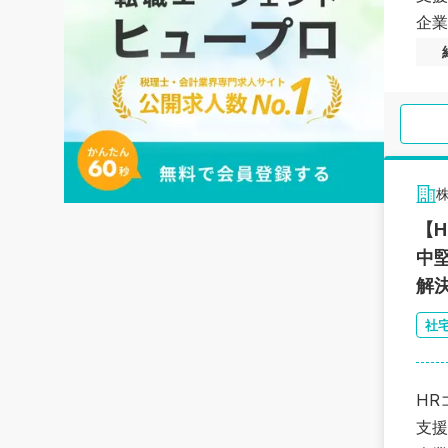
企業
【
中
解
社
HR
支援