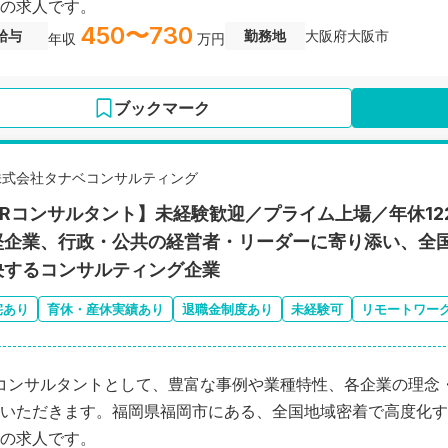
の求人です。
450〜730
給与
勤務地
大阪府大阪市
年収
万円
ブックマーク
株式会社タナベコンサルティング
HRコンサルタント】未経験歓迎／プライム上場／年休1
堅企業、行政・公共の経営者・リーダーに寄り添い、全
決するコンサルティング企業
宅あり
育休・産休実績あり
退職金制度あり
未経験可
リモートワー
コンサルタントとして、豊富な事例や業種特性、各企業の理念
いただきます。福岡県福岡市にある、全国地域密着で高度化す
の求人です。