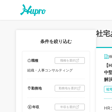
社宅
条件を絞り込む
職種
職種を選択
【
組織・人事コンサルティング
中
解
勤務地
勤務地を選択
社
年収
年収を選択
HR