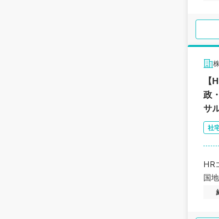
【
政
サ
社
HR
国地