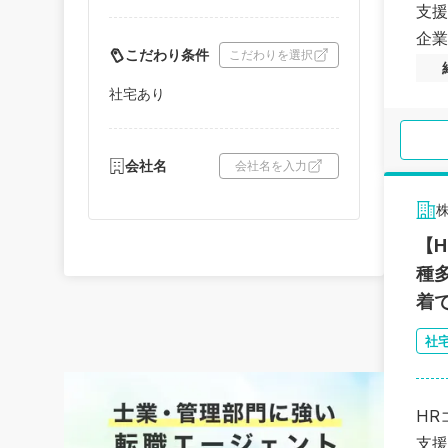
支援
企業
こだわり条件
こだわりを選択
社宅あり
会社名
会社名を入力
【
種
着
社
HR
支援