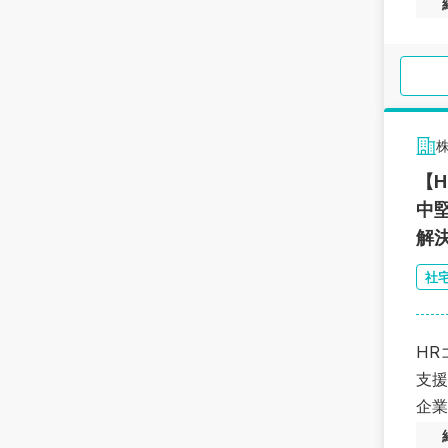
【
中
解
社
HR
支援
企業