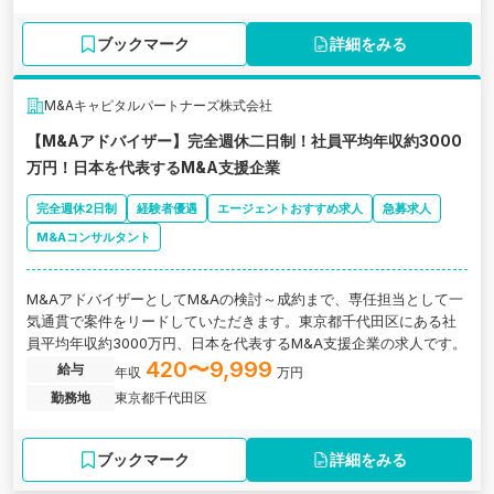
ブックマーク
詳細をみる
M&Aキャピタルパートナーズ株式会社
【M&Aアドバイザー】完全週休二日制！社員平均年収約3000
万円！日本を代表するM&A支援企業
完全週休2日制
経験者優遇
エージェントおすすめ求人
急募求人
M&Aコンサルタント
M&AアドバイザーとしてM&Aの検討～成約まで、専任担当として一
気通貫で案件をリードしていただきます。東京都千代田区にある社
員平均年収約3000万円、日本を代表するM&A支援企業の求人です。
420〜9,999
給与
年収
万円
勤務地
東京都千代田区
ブックマーク
詳細をみる