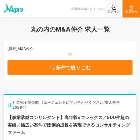
条件で絞りこむ
採用担当者の方はこちら
ログイン
会員登録
丸の内のM&A仲介 求人一覧
[職種]
M&A仲介
条件で絞りこむ
社名完全非公開 （エージェントに問い合わせください/求人番号
26994）
【事業承継コンサルタント】高年収×フレックス／500件超の
実績／幅広い案件で圧倒的成長を実現できるコンサルティング
ファーム