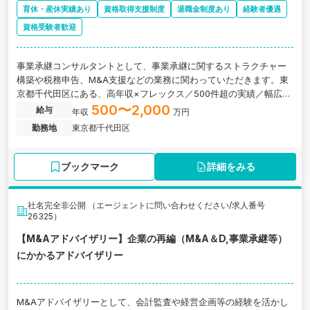
育休・産休実績あり
資格取得支援制度
退職金制度あり
経験者優遇
資格受験者歓迎
事業承継コンサルタントとして、事業承継に関するストラクチャー
構築や税務申告、M&A支援などの業務に関わっていただきます。東
京都千代田区にある、高年収×フレックス／500件超の実績／幅広い
案件で圧倒的成長を実現できるコンサルティング会社の求人です。
500〜2,000
給与
年収
万円
勤務地
東京都千代田区
ブックマーク
詳細をみる
社名完全非公開 （エージェントに問い合わせください/求人番号
26325）
【M&Aアドバイザリー】企業の再編（M&A＆D,事業承継等）
にかかるアドバイザリー
M&Aアドバイザリーとして、会計監査や経営企画等の経験を活かし