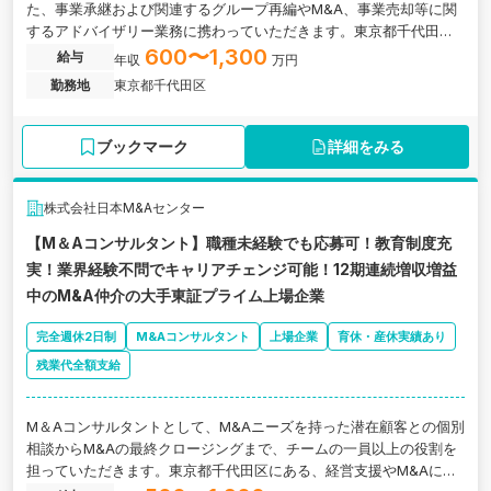
た、事業承継および関連するグループ再編やM&A、事業売却等に関
するアドバイザリー業務に携わっていただきます。東京都千代田区
にある監査法人の求人です。
600〜1,300
給与
年収
万円
勤務地
東京都千代田区
ブックマーク
詳細をみる
株式会社日本M&Aセンター
【M＆Aコンサルタント】職種未経験でも応募可！教育制度充
実！業界経験不問でキャリアチェンジ可能！12期連続増収増益
中のM&A仲介の大手東証プライム上場企業
完全週休2日制
M&Aコンサルタント
上場企業
育休・産休実績あり
残業代全額支給
M＆Aコンサルタントとして、M&Aニーズを持った潜在顧客との個別
相談からM&Aの最終クロージングまで、チームの一員以上の役割を
担っていただきます。東京都千代田区にある、経営支援やM&Aに関