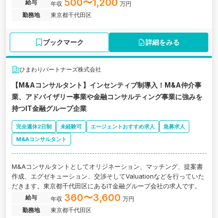
心のある方大歓迎のM&A仲介大手企業の求人です。
500〜1,200
給与
年収
万円
勤務地
東京都千代田区
ブックマーク
詳細をみる
ひまわりパートナーズ株式会社
【M&Aコンサルタント】インセンティブ制導入！M&A仲介事
業、アドバイザリー事業や金融コンサルティング事業に強みを
持つIT金融グループ企業
完全週休2日制
未経験可
エージェントおすすめ求人
急募求人
M&Aコンサルタント
M&Aコンサルタントとしてオリジネーション、マッチング、提案書
作成、エグゼキューション、交渉そしてValuationなどを行っていた
だきます。東京都千代田区にあるIT金融グループ会社の求人です。
360〜3,600
給与
年収
万円
勤務地
東京都千代田区