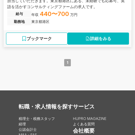
担当していただきます。東京都港区にある、未経験でも応募可、英
語を活かすコンサルティングファームの求人です。
440〜700
給与
年収
万円
勤務地
東京都港区
ブックマーク
詳細をみる
1
転職・求人情報を探す
サービス
税理士・税務スタッフ
HUPRO MAGAZINE
経理
よくある質問
公認会計士
会社概要
M&A・FAS