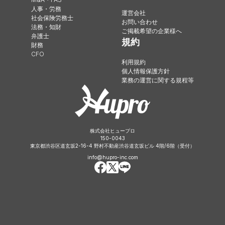
人事・労務
運営会社
社会保険労務士
お問い合わせ
法務・知財
ご掲載希望の企業様へ
弁護士
規約
財務
CFO
利用規約
個人情報保護方針
業務の運営に関する規程等
株式会社ヒュープロ
150-0043
東京都渋谷区道玄坂2-16-4 野村不動産渋谷道玄坂ビル 4階/6階（受付）
info@hupro-inc.com