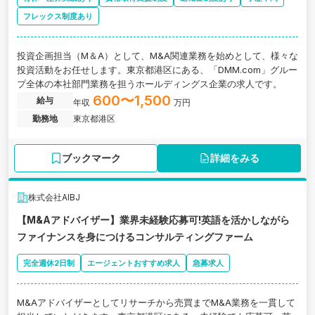
フレックス制度あり
投資企画担当（M＆A）として、M&A関連業務を始めとして、様々な
投資活動をお任せします。東京都港区にある、「DMM.com」グルー
プ全体の本社部門業務を担うホールディングス企業の求人です。
600〜1,500
給与
年収
万円
勤務地
東京都港区
ブックマーク
詳細をみる
株式会社AIBJ
【M&Aアドバイザー】業界未経験応募可!英語を活かしながら
ファイナンスを身につけるコンサルティングファーム
完全週休2日制
エージェントおすすめ求人
急募求人
M&Aアドバイザーとしてリサーチから売買までM&A業務を一貫して