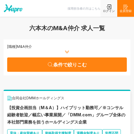
条件で絞りこむ
採用担当者の方はこちら
ログイン
会員登録
六本木のM&A仲介 求人一覧
[職種]
M&A仲介
条件で絞りこむ
合同会社DMMホールディングス
【投資企画担当（M＆A）】ハイブリット勤務可／※コンサル
経験者歓迎／幅広い事業展開／「DMM.com」グループ全体の
本社部門業務を担うホールディングス企業
育休・産休実績あり
資格取得支援制度
退職金制度あり
学歴不問