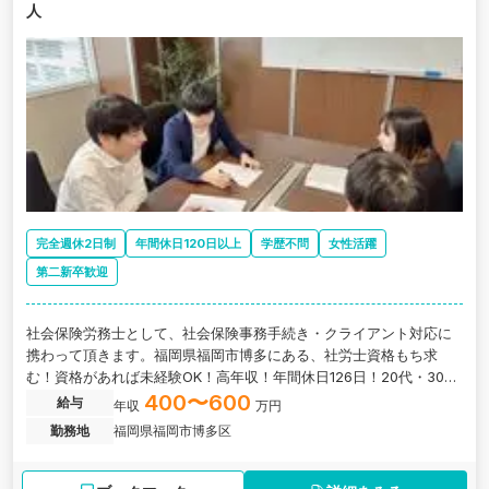
人
完全週休2日制
年間休日120日以上
学歴不問
女性活躍
第二新卒歓迎
社会保険労務士として、社会保険事務手続き・クライアント対応に
携わって頂きます。福岡県福岡市博多にある、社労士資格もち求
む！資格があれば未経験OK！高年収！年間休日126日！20代・30代
の若手層が活躍中で風通し抜群な税理士法人の求人です。
400〜600
給与
年収
万円
勤務地
福岡県福岡市博多区