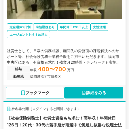
完全週休2日制
時短勤務あり
年間休日120日以上
女性活躍
エージェントおすすめ求人
社労士として、日常の労務相談、顧問先の労務面の課題解決へのサ
ポート等、社会保険労務士業務全般をご担当いただきます。福岡市
中央区にある、有資格者求む！残業月20時間・テレワークも実施！
働き方が柔軟で魅力的な税理士法人の求人です。
400〜700
給与
年収
万円
勤務地
福岡県福岡市博多区
ブックマーク
詳細をみる
社名非公開（ログインすると閲覧できます）
【社会保険労務士】社労士資格もち求む！高年収！年間休日
126日！20代・30代の若手層が活躍中で風通し抜群な税理士法