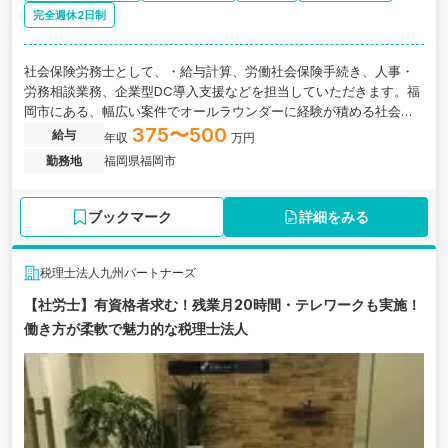
完全週休2日制
社会保険労務士として、・給与計算、労働社会保険手続き、人事・
労務相談業務、企業型DC導入支援などを担当していただきます。福
岡市にある、幅広い案件でオールラウンダーに経験が積める社会保
険労務士法人の求人です、
375〜500
給与
年収
万円
勤務地
福岡県福岡市
ブックマーク
詳細をみる
税理士法人九州パートナーズ
【社労士】有資格者求む！残業月20時間・テレワークも実施！
働き方が柔軟で魅力的な税理士法人