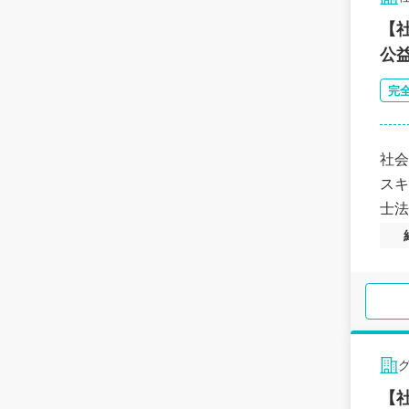
【
公
完
社会
スキ
士法
【