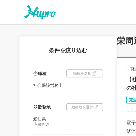
栄周
条件を絞り込む
職種
職種を選択
【
社会保険労務士
の
完
勤務地
勤務地を選択
愛知県
電子
└
栄周辺
修体