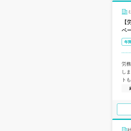
【
ベ
年
労務
しま
トも