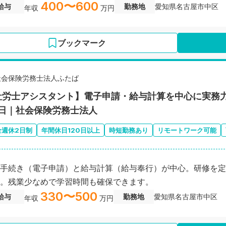
400〜600
給与
勤務地
愛知県名古屋市中区
年収
万円
ブックマーク
社会保険労務士法人ふたば
社労士アシスタント】電子申請・給与計算を中心に実務力
21日｜社会保険労務士法人
全週休2日制
年間休日120日以上
時短勤務あり
リモートワーク可能
手続き（電子申請）と給与計算（給与奉行）が中心。研修を定
。残業少なめで学習時間も確保できます。
330〜500
給与
勤務地
愛知県名古屋市中区
年収
万円