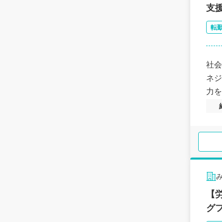
支
転
社会
ネジ
力を
【
グ