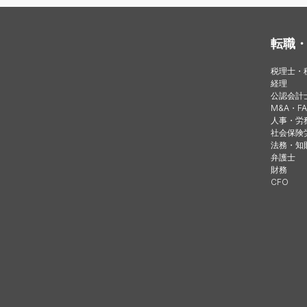
転職
税理士・
経理
公認会計
M&A・FA
人事・労
社会保険
法務・知
弁護士
財務
CFO