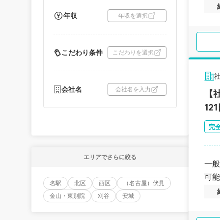
年収
年収を選択
こだわり条件
こだわりを選択
会社名
会社名を入力
【
1
完
エリアでさらに絞る
一般
可能
名駅
北区
西区
（名古屋）伏見
金山・東別院
刈谷
安城