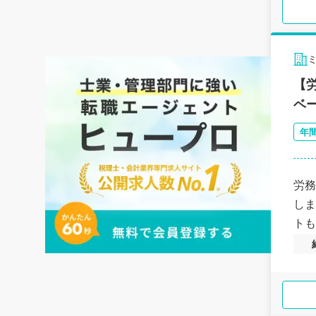
【
ベ
年
労務
しま
トも