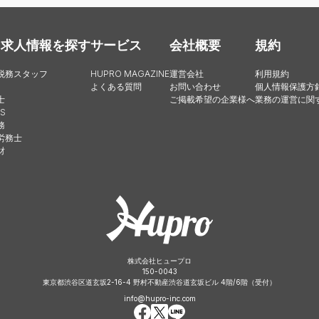
・求人情報を探す
サービス
会社概要
規約
税務スタッフ
HUPRO MAGAZINE
運営会社
利用規約
よくある質問
お問い合わせ
個人情報保護方
士
ご掲載希望の企業様へ
業務の運営に関
S
務
労務士
財
株式会社ヒュープロ
150-0043
東京都渋谷区道玄坂2-16-4 野村不動産渋谷道玄坂ビル 4階/6階（受付）
info@hupro-inc.com