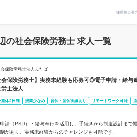
条件で絞りこむ
採用担当者
辺の社会保険労務士 求人一覧
社会保険労務士法人ふたば
社会保険労務士】実務未経験も応募可◎電子申請・給与
社労士法人
全週休2日制
残業少なめ
育休・産休実績あり
リモートワーク可能
退
申請（PSD）・給与奉行を活用し、手続きから制度設計まで
制があり、実務未経験からのチャレンジも可能です。