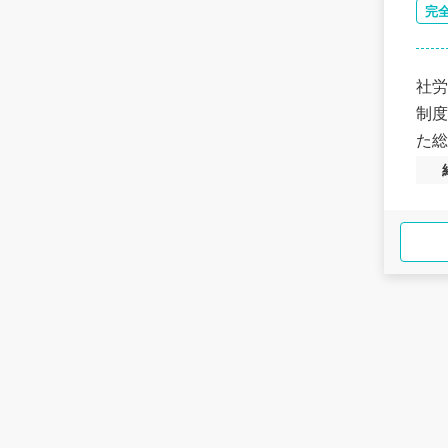
完
社労
制度
た総