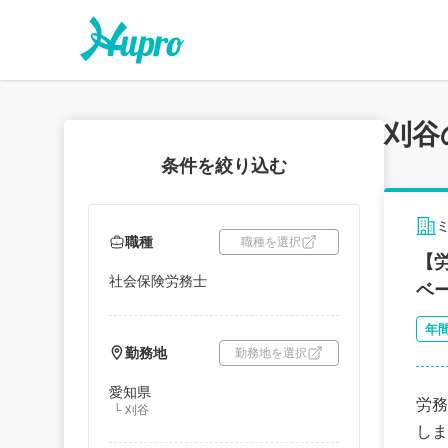
刈谷
条件を絞り込む
職種
職種を選択
【
社会保険労務士
ベ
年
勤務地
勤務地を選択
愛知県
労務
└
刈谷
しま