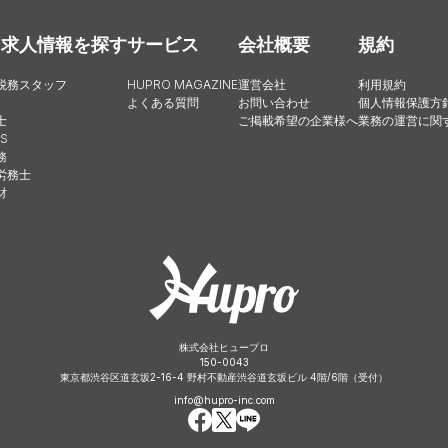
・求人情報を探す
サービス
会社概要
規約
税務スタッフ
HUPRO MAGAZINE
運営会社
利用規約
よくある質問
お問い合わせ
個人情報保護方
士
ご掲載希望の企業様へ
業務の運営に関
S
務
労務士
財
株式会社ヒュープロ
150-0043
東京都渋谷区道玄坂2-16-4 野村不動産渋谷道玄坂ビル 4階/6階（受付）
info@hupro-inc.com