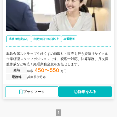
退職金制度あり
年間休日120日以上
車通勤可
非鉄金属スクラップや鉄くずの買取り・販売を行う資源リサイクル
企業経理スタッフポジションです。税理士対応、決算業務、月次損
益作成など幅広く経理業務全般をお任せします。
450〜550
給与
年収
万円
勤務地
兵庫県伊丹市
ブックマーク
詳細をみる
1