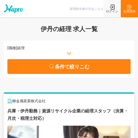
条件で絞りこむ
採用担当者の方はこちら
ログイン
会員登録
伊丹の経理 求人一覧
[職種]
経理
条件で絞りこむ
柳金属産業株式会社
兵庫・伊丹勤務｜資源リサイクル企業の経理スタッフ（決算・
月次・税理士対応）