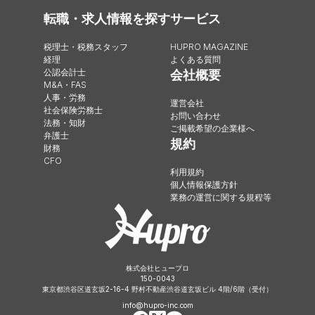
転職・求人情報を探す
サービス
税理士・税務スタッフ
HUPRO MAGAZINE
経理
よくある質問
公認会計士
会社概要
M&A・FAS
人事・労務
運営会社
社会保険労務士
お問い合わせ
法務・知財
ご掲載希望の企業様へ
弁護士
規約
財務
CFO
利用規約
個人情報保護方針
業務の運営に関する規程等
株式会社ヒュープロ
150-0043
東京都渋谷区道玄坂2-16-4 野村不動産渋谷道玄坂ビル 4階/6階（受付）
info@hupro-inc.com