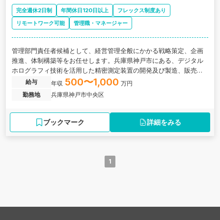
完全週休2日制
年間休日120日以上
フレックス制度あり
リモートワーク可能
管理職・マネージャー
管理部門責任者候補として、経営管理全般にかかる戦略策定、企画
推進、体制構築等をお任せします。兵庫県神戸市にある、デジタル
ホログラフィ技術を活用した精密測定装置の開発及び製造、販売を
行う大学発スタートアップ企業の求人です。
500〜1,000
給与
年収
万円
勤務地
兵庫県神戸市中央区
ブックマーク
詳細をみる
1