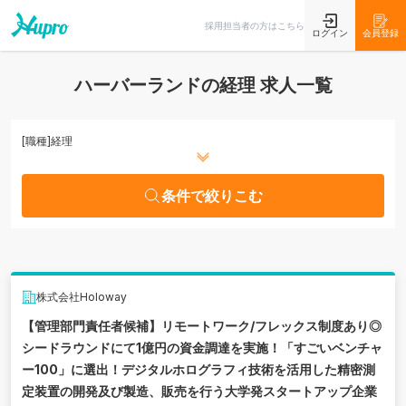
条件で絞りこむ
採用担当者の方はこちら
ログイン
会員登録
ハーバーランドの経理 求人一覧
[職種]
経理
条件で絞りこむ
株式会社Holoway
【管理部門責任者候補】リモートワーク/フレックス制度あり◎
シードラウンドにて1億円の資金調達を実施！「すごいベンチャ
ー100」に選出！デジタルホログラフィ技術を活用した精密測
定装置の開発及び製造、販売を行う大学発スタートアップ企業