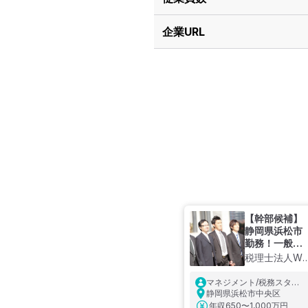
企業URL
【幹部候補】
静岡県浜松市
勤務！一般的
な税務対応は
税理士法人We
もちろん、組
will
織再編や事業
マネジメント/税務スタッ
承継、上場支
フ／会計事務所3年以上経
静岡県浜松市中央区
験必須／静岡県浜松市勤
援など、お客
年収
650〜1,000万円