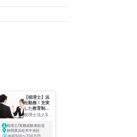
【税理士】浜
松勤務！充実
した教育制度
あり、マイカ
税理士法人SS
ー通勤OKの創
総合会計
業45年越え税
税理士/実務経験者歓迎
理士法人
静岡県浜松市中央区
年収
500〜700万円