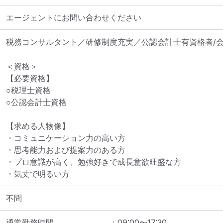
エージェントにお問い合わせください
税務コンサルタント／研修制度充実／公認会計士有資格者/
＜資格＞

【必要資格】

○税理士資格

○公認会計士資格

【求める人物像】

・コミュニケーション力の高い方

・思考能力および提案力のある方

・プロ意識が高く、勉強好きで成長意欲旺盛な方

・気丈で明るい方
不問
通常勤務時間
：
09:00
〜
17:30