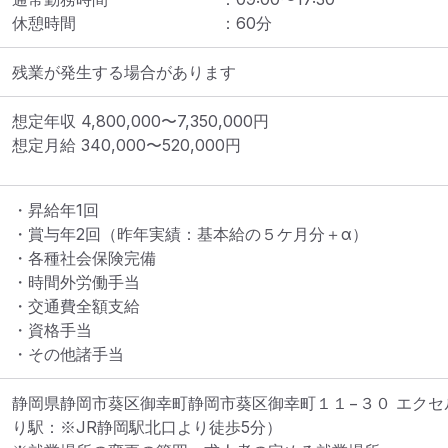
休憩時間
：
60
分
残業が発生する場合があります
想定年収
4,800,000
〜
7,350,000
円
想定月給
340,000
〜
520,000
円
・昇給年1回

・賞与年2回（昨年実績：基本給の５ケ月分＋α）

・各種社会保険完備

・時間外労働手当

・交通費全額支給

・資格手当

・その他諸手当
静岡県静岡市葵区御幸町静岡市葵区御幸町１１−３０ エクセル
り駅：※JR静岡駅北口より徒歩5分）