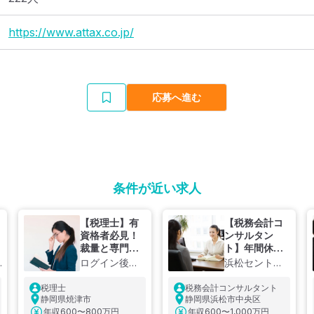
https://www.attax.co.jp/
応募へ進む
条件が近い求人
【税理士】有
【税務会計コ
資格者必見！
ンサルタン
裁量と専門性
ト】年間休日
を発揮できる
120日／事業
ログイン後に
浜松セントラ
｜組織で高付
承継や資産税
社名公開
ル税理士法人
加価値サービ
案件に携わる
税理士
税務会計コンサルタント
スを提供する
チャンスあり
静岡県焼津市
静岡県浜松市中央区
税理士事務所
◎静岡県西部
年収
600〜800万円
年収
600〜1,000万円