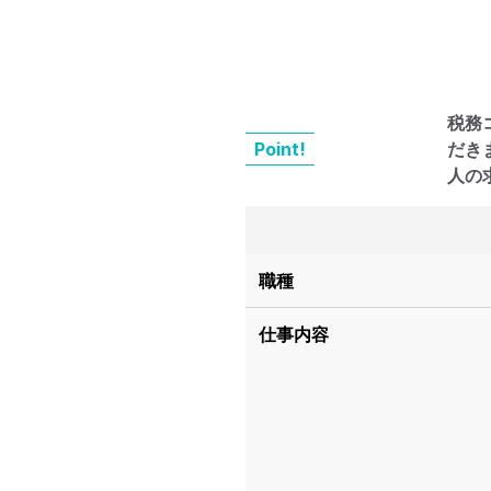
税務
Point!
だき
人の
職種
仕事内容