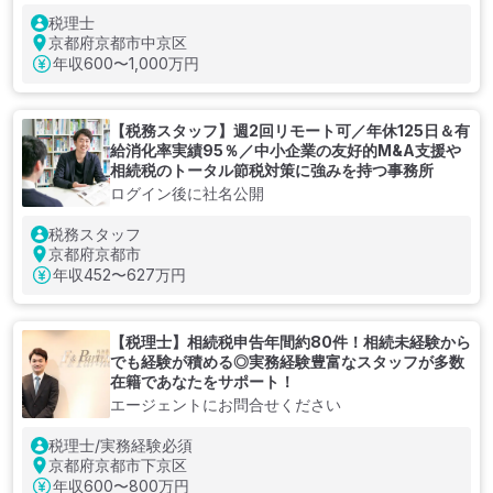
税理士
京都府京都市中京区
年収
600〜1,000万円
【税務スタッフ】週2回リモート可／年休125日＆有
給消化率実績95％／中小企業の友好的M&A支援や
相続税のトータル節税対策に強みを持つ事務所
ログイン後に社名公開
税務スタッフ
京都府京都市
年収
452〜627万円
【税理士】相続税申告年間約80件！相続未経験から
でも経験が積める◎実務経験豊富なスタッフが多数
在籍であなたをサポート！
エージェントにお問合せください
税理士/実務経験必須
京都府京都市下京区
年収
600〜800万円