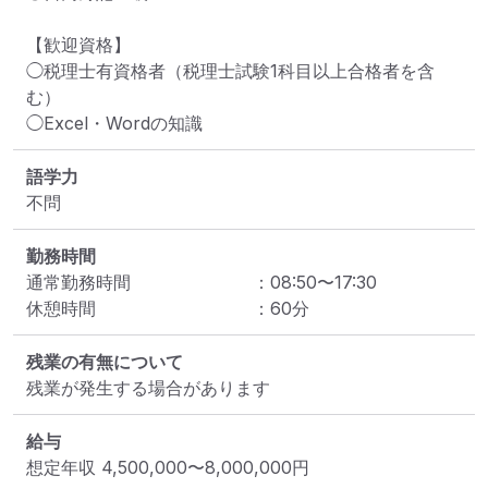
【歓迎資格】

◯税理士有資格者（税理士試験1科目以上合格者を含
む）

◯Excel・Wordの知識
語学力
不問
勤務時間
通常勤務時間
：
08:50
〜
17:30
休憩時間
：
60
分
残業の有無について
残業が発生する場合があります
給与
想定年収
4,500,000
〜
8,000,000
円