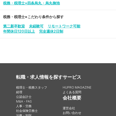
税務・税理士×四条烏丸・烏丸御池
税務・税理士
×こだわり条件から探す
第二新卒歓迎
未経験可
リモートワーク可能
年間休日120日以上
完全週休2日制
転職・求人情報を探す
サービス
税理士・税務スタッフ
HUPRO MAGAZINE
経理
よくある質問
公認会計士
会社概要
M&A・FAS
人事・労務
運営会社
社会保険労務士
お問い合わせ
法務・知財