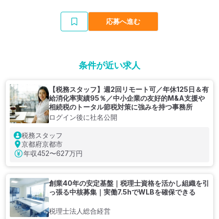
応募へ進む
条件が近い求人
【税務スタッフ】週2回リモート可／年休125日＆有
給消化率実績95％／中小企業の友好的M&A支援や
相続税のトータル節税対策に強みを持つ事務所
ログイン後に社名公開
税務スタッフ
京都府京都市
年収
452〜627万円
創業40年の安定基盤｜税理士資格を活かし組織を引
っ張る中核募集｜実働7.5hでWLBを確保できる
税理士法人総合経営