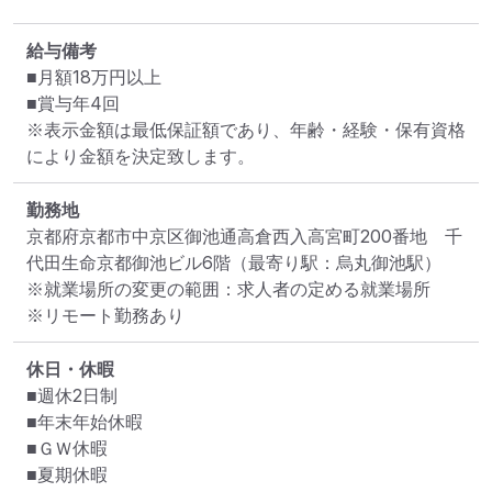
給与備考
■月額18万円以上

■賞与年4回

※表示金額は最低保証額であり、年齢・経験・保有資格
により金額を決定致します。
勤務地
京都府京都市中京区御池通高倉西入高宮町200番地　千
代田生命京都御池ビル6階
（最寄り駅：烏丸御池駅）
※就業場所の変更の範囲：求人者の定める就業場所
※リモート勤務あり
休日・休暇
■週休2日制

■年末年始休暇

■ＧＷ休暇

■夏期休暇