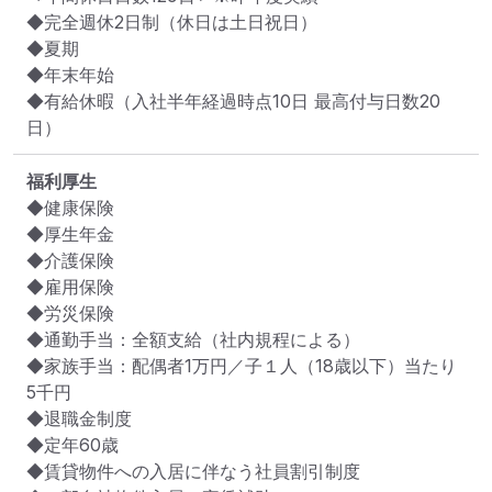
◆完全週休2日制（休日は土日祝日）

◆夏期

◆年末年始

◆有給休暇（入社半年経過時点10日 最高付与日数20
日）
福利厚生
◆健康保険

◆厚生年金

◆介護保険

◆雇用保険

◆労災保険

◆通勤手当：全額支給（社内規程による）

◆家族手当：配偶者1万円／子１人（18歳以下）当たり
5千円

◆退職金制度

◆定年60歳

◆賃貸物件への入居に伴なう社員割引制度
