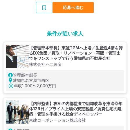
応募へ進む
条件が近い求人
【管理部本部長】東証TPMへ上場／生産性4倍を誇
るDX集団／買取・リノベーション・再販・管理ま
でをワンストップで行う愛知県の不動産会社
株式会社不二興産
管理部本部長
愛知県名古屋市西区
年収
1,000〜2,000万円
【内部監査】攻めの内部監査で組織改革を推進◎年
休129日／プライム上場の安定基盤／賃貸住宅の建
築・管理を手掛ける総合ディベロッパー
東建コーポレーション株式会社