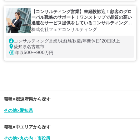
【コンサルティング営業】未経験歓迎！顧客のグロ
ーバル戦略のサポート！ワンストップで品質の高い
迅速なサービス提供をしているコンサルティングフ
ァーム
株式会社フェアコンサルティング
コンサルティング営業/未経験歓迎/年間休日120日以上
愛知県名古屋市
年収
500〜900万円
職種×都道府県から探す
その他×愛知県
職種×中エリアから探す
その他×丸の内・市役所