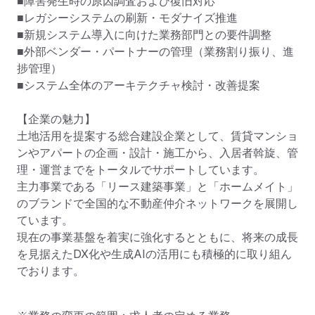
■障害発生時の原因調査および復旧対応

■レガシーシステムの刷新・モダナイズ推進

■新規システム導入に向けた業務部門との要件調整

■外部ベンダー・パートナーの管理（業務割り振り、進
捗管理）

■システム全体のアーキテクチャ検討・改善提案

【企業の魅力】

土地活用を提案する総合建設企業として、賃貸マンショ
ンやアパートの企画・設計・施工から、入居者斡旋、管
理・運営までをトータルでサポートしています。

主力事業である「リース建築事業」と「ホームメイト」
のブランドで全国的な不動産仲介ネットワークを展開し
ています。

現在の事業基盤を着実に強化するとともに、将来の成長
を見据えたDX化や生成AIの活用にも積極的に取り組ん
でおります。