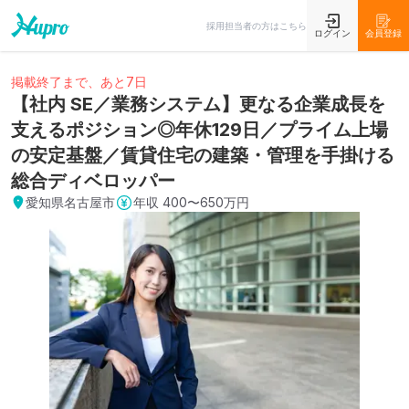
採用担当者の方はこちら
ログイン
会員登録
掲載終了まで、あと7日
【社内 SE／業務システム】更なる企業成長を
支えるポジション◎年休129日／プライム上場
の安定基盤／賃貸住宅の建築・管理を手掛ける
総合ディベロッパー
愛知県名古屋市
年収
400〜650万円