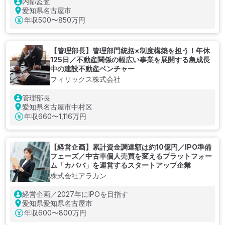
内部監査
愛知県名古屋市
年収
500〜850万円
【管理部長】管理部門統括×制度構築を担う！年休
125日／不動産関係の幅広い事業を展開する急成長
中の建設不動産ベンチャー
フィリックス株式会社
管理部長
愛知県名古屋市中村区
年収
660〜1,116万円
【経営企画】累計資金調達額は約10億円／IPO準備
フェーズ／中古車個人売買を変えるプラットフォー
ム「カババ」を運営するスタートアップ企業
株式会社アラカン
経営企画／2027年にIPOを目指す
愛知県愛知県名古屋市
年収
600〜800万円