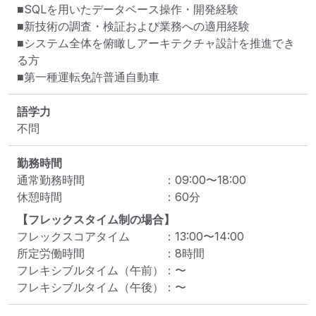
■SQLを用いたデータベース操作・開発経験

■新技術の調査・検証および業務への適用経験

■システム全体を俯瞰しアーキテクチャ設計を推進でき
る方

■第一種運転免許普通自動車
語学力
不問
勤務時間
通常勤務時間
：
09:00
〜
18:00
休憩時間
：
60
分
【フレックスタイム制の場合】
フレックスコアタイム
：
13:00
〜
14:00
所定労働時間
：
8
時間
フレキシブルタイム（午前）
：
〜
フレキシブルタイム（午後）
：
〜