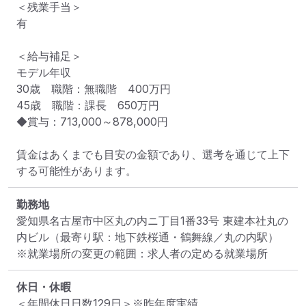
＜残業手当＞

有

＜給与補足＞

モデル年収

30歳　職階：無職階　400万円

45歳　職階：課長　650万円

◆賞与：713,000～878,000円

賃金はあくまでも目安の金額であり、選考を通じて上下
する可能性があります。
勤務地
愛知県名古屋市中区丸の内ニ丁目1番33号 東建本社丸の
内ビル
（最寄り駅：地下鉄桜通・鶴舞線／丸の内駅）
※就業場所の変更の範囲：求人者の定める就業場所
休日・休暇
＜年間休日日数129日＞※昨年度実績
