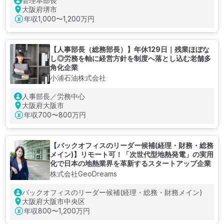
管理本部長
大阪府堺市
年収
1,000〜1,200万円
【人事部長（総務部長）】年休129日｜残業ほぼな
し◎労務を軸に経営方針を制度へ落とし込む老舗多
角化企業
小浦石油株式会社
人事部長／労務中心
大阪府大阪市
年収
700〜800万円
【バックオフィスのリーダー候補(経理・財務・総務
メイン)】リモート可！「次世代型地熱発電」の実用
化で日本の地熱業界を革新するスタートアップ企業
株式会社GeoDreams
バックオフィスのリーダー候補(経理・総務・財務メイン)
大阪府大阪市中央区
年収
800〜1,200万円