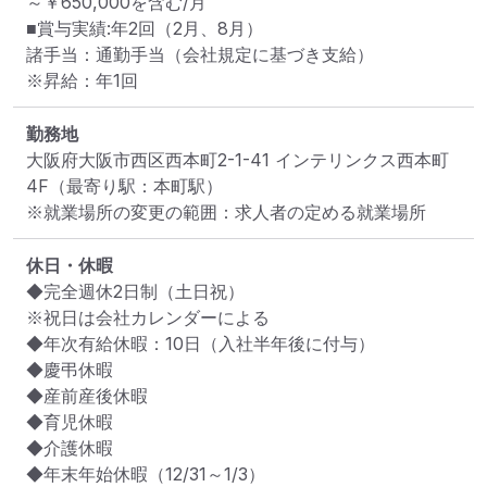
～￥650,000を含む/月

■賞与実績:年2回（2月、8月）

諸手当：通勤手当（会社規定に基づき支給）

※昇給：年1回
勤務地
大阪府大阪市西区西本町2-1-41 インテリンクス西本町
4F
（最寄り駅：本町駅）
※就業場所の変更の範囲：求人者の定める就業場所
休日・休暇
◆完全週休2日制（土日祝）

※祝日は会社カレンダーによる

◆年次有給休暇：10日（入社半年後に付与）

◆慶弔休暇

◆産前産後休暇

◆育児休暇

◆介護休暇

◆年末年始休暇（12/31～1/3）
