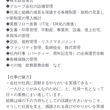
◆株主総会運営

◆グループ会社の設備管理

◆社員と組織の成長を加速する各種制度・規程の見直し
や新制度の導入検討

◆業務フロー改善（IT化・DX化の推進）

◆文書・印章管理、不動産、事業所、設備、借上社宅、
車両等の管理

◆定款、規程管理・リスクマネジメント

◆ファシリティ管理、取締役会、株式管理

◆社内行事（パーティー、周年記念等）の企画運営全般

◆各種保険の管理

◆その他　総務業務全般　など

【仕事の魅力】

＜会社や社員に貢献するやりがいを実感できる＞

「一人ひとりがみんなのために」と、社員一丸となって
日々の業務にまい進しています。

総務は縁の下の力持ちとしての活躍が大きいからこそ、
そうした社員を支え、感謝される喜びややりがいを実感