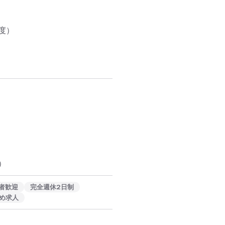
）

）
者歓迎
完全週休2日制
め求人