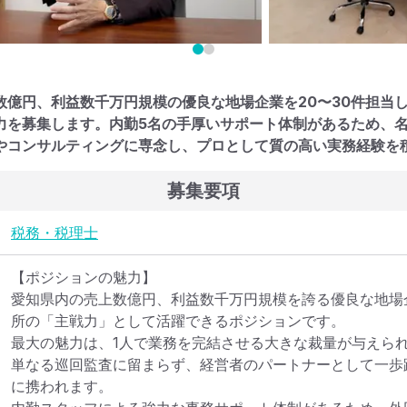
数億円、利益数千万円規模の優良な地場企業を20〜30件担当
力を募集します。内勤5名の手厚いサポート体制があるため、
やコンサルティングに専念し、プロとして質の高い実務経験を
募集要項
税務・税理士
【ポジションの魅力】

愛知県内の売上数億円、利益数千万円規模を誇る優良な地場企
所の「主戦力」として活躍できるポジションです。

最大の魅力は、1人で業務を完結させる大きな裁量が与えられ
単なる巡回監査に留まらず、経営者のパートナーとして一歩
に携われます。
