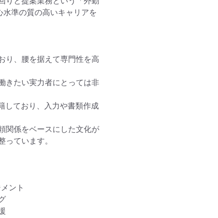
回りと提案業務という「外勤
心水準の質の高いキャリアを
おり、腰を据えて専門性を高
働きたい実力者にとっては非
在籍しており、入力や書類作成
頼関係をベースにした文化が
っています。

メント




