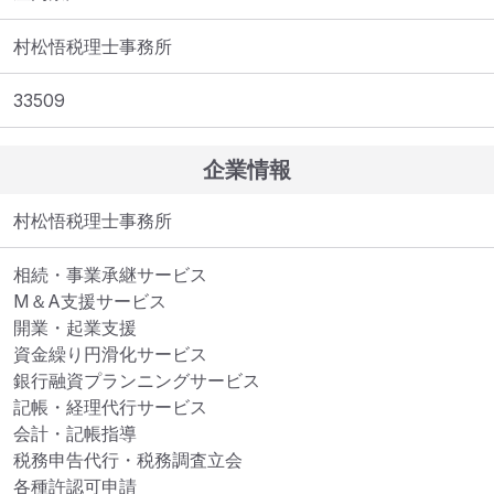
村松悟税理士事務所
33509
企業情報
村松悟税理士事務所
相続・事業承継サービス

M＆A支援サービス

開業・起業支援

資金繰り円滑化サービス

銀行融資プランニングサービス

記帳・経理代行サービス

会計・記帳指導

税務申告代行・税務調査立会

各種許認可申請