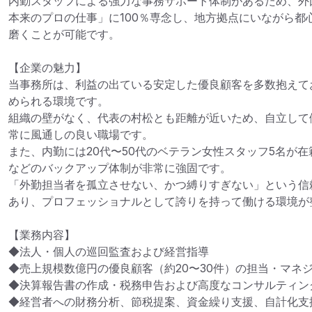
内勤スタッフによる強力な事務サポート体制があるため、外
本来のプロの仕事」に100％専念し、地方拠点にいながら都
磨くことが可能です。

【企業の魅力】

当事務所は、利益の出ている安定した優良顧客を多数抱えて
められる環境です。

組織の壁がなく、代表の村松とも距離が近いため、自立して
常に風通しの良い職場です。

また、内勤には20代〜50代のベテラン女性スタッフ5名が
などのバックアップ体制が非常に強固です。

「外勤担当者を孤立させない、かつ縛りすぎない」という信
あり、プロフェッショナルとして誇りを持って働ける環境が整
【業務内容】

◆法人・個人の巡回監査および経営指導

◆売上規模数億円の優良顧客（約20〜30件）の担当・マネジ
◆決算報告書の作成・税務申告および高度なコンサルティング
◆経営者への財務分析、節税提案、資金繰り支援、自計化支援