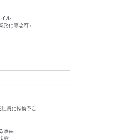
イル

務に専念可）

社員に転換予定

事由

状態