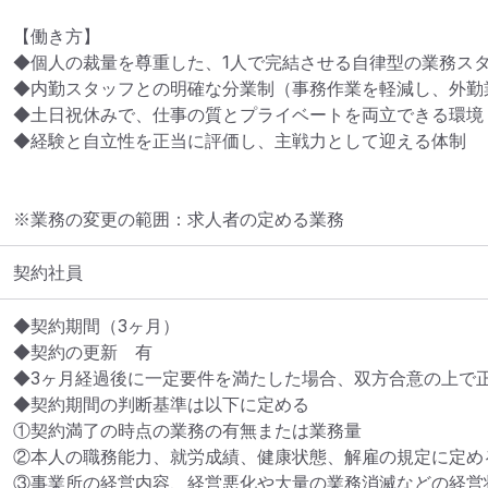
【働き方】

◆個人の裁量を尊重した、1人で完結させる自律型の業務スタ
◆内勤スタッフとの明確な分業制（事務作業を軽減し、外勤業
◆土日祝休みで、仕事の質とプライベートを両立できる環境

◆経験と自立性を正当に評価し、主戦力として迎える体制
※業務の変更の範囲：求人者の定める業務
契約社員
◆契約期間（3ヶ月）

◆契約の更新　有 

◆3ヶ月経過後に一定要件を満たした場合、双方合意の上で正
◆契約期間の判断基準は以下に定める

①契約満了の時点の業務の有無または業務量

②本人の職務能力、就労成績、健康状態、解雇の規定に定める
③事業所の経営内容、経営悪化や大量の業務消滅などの経営