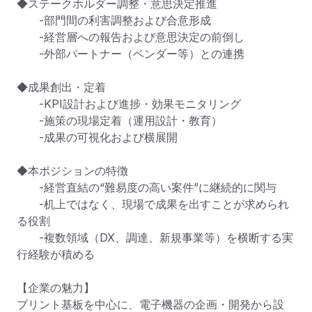
◆ステークホルダー調整・意思決定推進

　　-部門間の利害調整および合意形成

　　-経営層への報告および意思決定の前倒し

　　-外部パートナー（ベンダー等）との連携

◆成果創出・定着

　　-KPI設計および進捗・効果モニタリング

　　-施策の現場定着（運用設計・教育）

　　-成果の可視化および横展開

◆本ポジションの特徴

　　-経営直結の“難易度の高い案件”に継続的に関与

　　-机上ではなく、現場で成果を出すことが求められ
る役割

　　-複数領域（DX、調達、新規事業等）を横断する実
行経験が積める

【企業の魅力】

プリント基板を中心に、電子機器の企画・開発から設