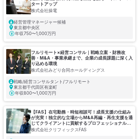
タートアップ
株式会社操電
経営管理マネージャー候補
東京都中央区
年収
750〜1,000万円
フルリモート×経営コンサル｜戦略立案・財務改
善・M&A・事業承継まで、企業の成長課題に深く入
り込める環境
株式会社みどり合同ホールディングス
戦略/経営コンサルタント/フルリモート
東京都千代田区有楽町
年収
800〜1,000万円
【FAS】在宅勤務・時短相談可！成長支援の仕組み
が充実！独立的な立場からM&A再編・再生支援を通
じてクライアントに貢献するプロフェッショナルフ
ァーム
株式会社クリフィックスFAS