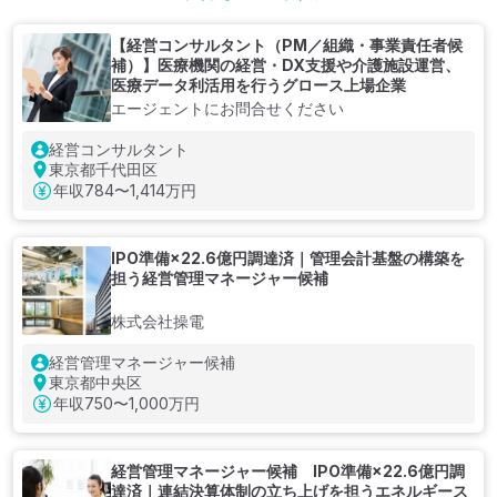
【経営コンサルタント（PM／組織・事業責任者候
補）】医療機関の経営・DX支援や介護施設運営、
医療データ利活用を行うグロース上場企業
エージェントにお問合せください
経営コンサルタント
東京都千代田区
年収
784〜1,414万円
IPO準備×22.6億円調達済｜管理会計基盤の構築を
担う経営管理マネージャー候補
株式会社操電
経営管理マネージャー候補
東京都中央区
年収
750〜1,000万円
経営管理マネージャー候補 IPO準備×22.6億円調
達済｜連結決算体制の立ち上げを担うエネルギース