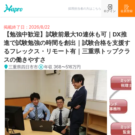
採用担当者の方はこちら
ログイン
会員登録
掲載終了日：2026/8/22
【勉強中歓迎】試験前最大10連休も可｜DX推
進で試験勉強の時間を創出｜試験合格を支援す
るフレックス・リモート有｜三重県トップクラ
スの働きやすさ
三重県四日市市
年収
368〜516万円