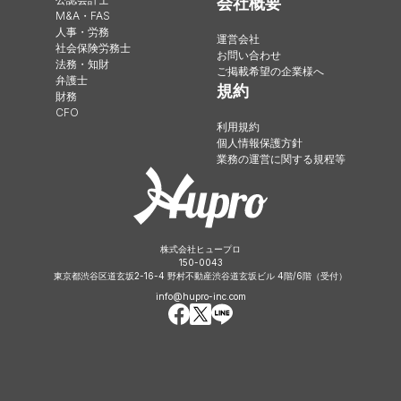
会社概要
M&A・FAS
人事・労務
運営会社
社会保険労務士
お問い合わせ
法務・知財
ご掲載希望の企業様へ
弁護士
規約
財務
CFO
利用規約
個人情報保護方針
業務の運営に関する規程等
株式会社ヒュープロ
150-0043
東京都渋谷区道玄坂2-16-4 野村不動産渋谷道玄坂ビル 4階/6階（受付）
info@hupro-inc.com