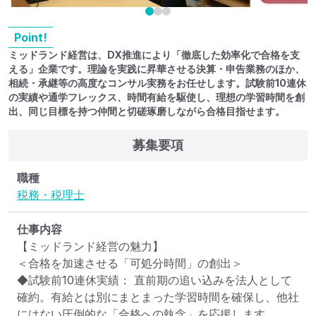
Point!
ミッドランド経営は、DX推進により「徹底した効率化で合格を支
える」企業です。理論を実践に昇華させる決算・申告業務のほか、
相続・承継等の高度なコンサル実務をお任せします。試験前10連休
の実績や通学フレックス、時間有給を駆使し、理想の学習時間を創
出、同じ目標を持つ仲間と切磋琢磨しながら合格目指せます。
募集要項
職種
税務・税理士
仕事内容
【ミッドランド経営の魅力】

＜合格を加速させる「可処分時間」の創出＞

◆試験前10連休実績： 直前期の追い込みを法人として
確約。有給とは別にまとまった学習時間を確保し、他社
にはない圧倒的な「合格への執念」を応援します。
