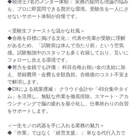
◆税理士7名のメンター体制： 実務の疑問も理論の悩み
も、プロに即質問できる贅沢な環境。受験生を一人にさ
せないサポート体制が自慢です。

＜受験生ファーストな温かな社風＞

◆合格を目標に掲げる文化： 代表や先輩が受験に理解
があるため、「試験前は休んで当たり前」という空気
感。試験勉強中のスタッフも多く在籍しており、互いに
フォローし合える環境です。

◆努力を金銭でも評価： 科目合格お祝い金の支給に加
え、登録費用・会費も全額負担。合格後のコスト不安ま
で解消します。

◆DXによる残業撲滅： クラウド会計や「45分集中タイ
ム」を活用し、無駄な作業を徹底排除。スマート・アカ
ウンティングで脳の疲れを最小化し、仕事終わりの自習
をサポートします。

＜一生モノの武器を手に入れる業務の魅力＞

◆「作業」ではなく「経営支援」： 単なる代行入力で