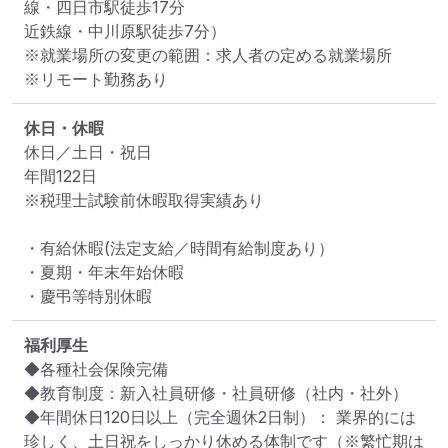
線・四日市駅徒歩17分

近鉄線・中川原駅徒歩7分）
※就業場所の変更の範囲：求人者の定める就業場所
※リモート勤務あり
休日・休暇
休日／土日・祝日

年間122日

※税理士試験前休暇取得実績あり

・有給休暇(法定支給／時間有給制度あり）

・夏期・年末年始休暇

・慶弔等特別休暇
福利厚生
◆各種社会保険完備

◆教育制度：新入社員研修・社員研修（社内・社外）

◆年間休日120日以上（完全週休2日制）： 業界的には
珍しく、土日祝をしっかり休める体制です（※繁忙期は