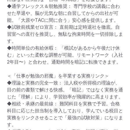
◆通学フレックス＆朝勉推奨： 専門学校の講義に合わ
せた早退や、脳が元気な朝に自習してからの出社が可
能。「大原やTACに間に合う」安心感を提供します。

◆試験前残業ゼロ宣言： 直前期は定時退社を徹底。自
習室への直行を推奨し、無駄な拘束時間を一切排除しま
す。

◆時間単位の有給休暇： 「模試があるから午後だけ休
む」といった柔軟な調整が可能。リモートワーク（入社
2年目〜）と合わせ、通勤時間を暗記に転換できます。

＜「仕事が勉強の邪魔」を卒業する実務リンク＞

◆理論と実務の完全一致： 法人税や所得税の理論が、
目の前の書類で解ける快感。「暗記」ではなく実務を通
じた「理解」により、学習効率が飛躍的に高まります。

◆相続・承継の最前線： 難関科目を実務で予習。合格
科目に応じた担当制を導入しており、学んでいる税目と
実務をリンクさせることで「最強の試験対策」になりま
す。
