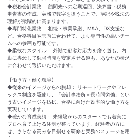
◆税務会計業務： 顧問先への定期巡回、決算書・税務
申告書の作成。実務で数字を扱うことで、簿記や税法の
理解が飛躍的に高まります。

◆専門特化業務： 相続・事業承継、M&A、DX支援な
ど。合格科目や志向に合わせて、より専門性の高いチー
ムへの参画も可能です。

◆柔軟なスタイル： 外勤で顧客対応力を磨く道も、内
勤に専念して勉強時間を安定させる道も、あなたの状況
に合わせて選択いただけます。

【働き方・働く環境】

◆従来のイメージからの脱却： リモートワークやフレ
ックス制度を駆使し、「会計事務所＝長時間労働」とい
う古いイメージを払拭。合格に向けた効率的な働き方を
実現しています。

◆確かな育成実績： 未経験からのスタートでも着実に
プロへ育て上げる体制が整っています。経験者の方に
は、さらなる高みを目指せる研修と実務のステージを用