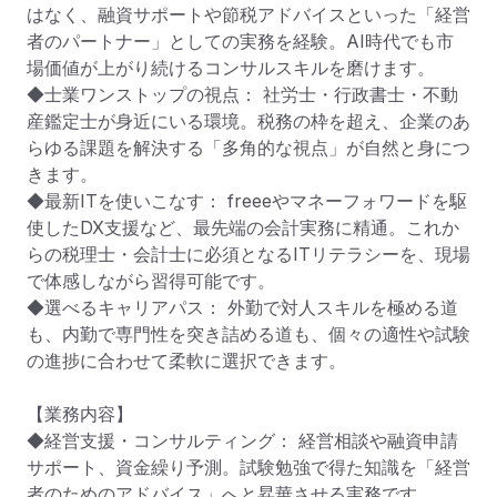
はなく、融資サポートや節税アドバイスといった「経営
者のパートナー」としての実務を経験。AI時代でも市
場価値が上がり続けるコンサルスキルを磨けます。

◆士業ワンストップの視点： 社労士・行政書士・不動
産鑑定士が身近にいる環境。税務の枠を超え、企業のあ
らゆる課題を解決する「多角的な視点」が自然と身につ
きます。

◆最新ITを使いこなす： freeeやマネーフォワードを駆
使したDX支援など、最先端の会計実務に精通。これか
らの税理士・会計士に必須となるITリテラシーを、現場
で体感しながら習得可能です。

◆選べるキャリアパス： 外勤で対人スキルを極める道
も、内勤で専門性を突き詰める道も、個々の適性や試験
の進捗に合わせて柔軟に選択できます。

【業務内容】

◆経営支援・コンサルティング： 経営相談や融資申請
サポート、資金繰り予測。試験勉強で得た知識を「経営
者のためのアドバイス」へと昇華させる実務です。
