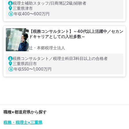
税理士補助スタッフ/日商簿記2級/経験者
三重県津市
年収
400〜600万円
【税務コンサルタント】～40代以上活躍中／セカン
ドキャリアとしての入社多数～
辻・本郷税理士法人
税務コンサルタント／税理士科目3科目以上の合格者
三重県四日市
年収
550〜1,000万円
職種×都道府県から探す
税務・税理士×三重県