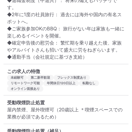
◆退職金制度（中退共）： 将来の備えもバッチリで
す。

◆2年に1度の社員旅行： 過去には海外や国内の有名ス
ポットへ。

◆ご家族参加OKのBBQ： 旅行がない年は家族も一緒に
楽しめるイベントを開催。

◆確定申告後の慰労会： 繁忙期を乗り越えた後、家族
やアルバイトさんも招いて盛大に労をねぎらいます。

◆通勤手当（会社規定に基づき支給）
この求人の特徴
未経験可
第二新卒歓迎
フレックス制度あり
リモートワーク可能
年間休日120日以上
転勤なし
オンライン面接あり
受動喫煙防止処置
屋内禁煙、屋外喫煙可（20歳以上 ＊喫煙スペースでの
業務が必須であるため）
受動喫煙防止処置（補足）