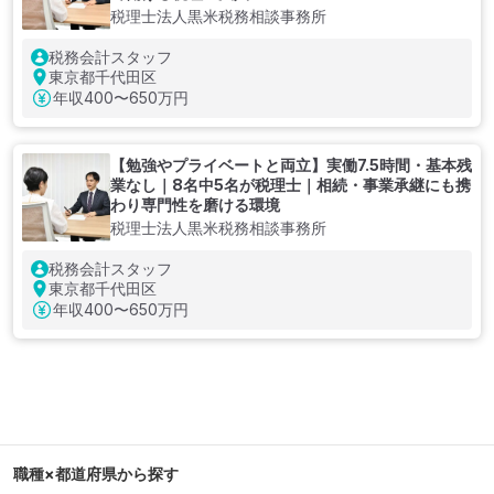
税理士法人黒米税務相談事務所
税務会計スタッフ
東京都千代田区
年収
400〜650万円
【勉強やプライベートと両立】実働7.5時間・基本残
業なし｜8名中5名が税理士｜相続・事業承継にも携
わり専門性を磨ける環境
税理士法人黒米税務相談事務所
税務会計スタッフ
東京都千代田区
年収
400〜650万円
職種×都道府県から探す