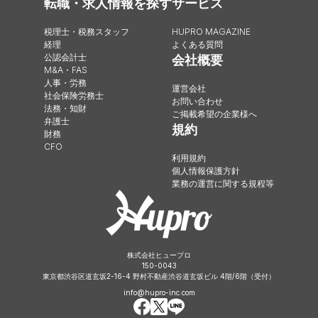
転職・求人情報を探す
サービス
税理士・税務スタッフ
HUPRO MAGAZINE
経理
よくある質問
公認会計士
会社概要
M&A・FAS
人事・労務
運営会社
社会保険労務士
お問い合わせ
法務・知財
ご掲載希望の企業様へ
弁護士
規約
財務
CFO
利用規約
個人情報保護方針
業務の運営に関する規程等
株式会社ヒュープロ
150-0043
東京都渋谷区道玄坂2-16-4 野村不動産渋谷道玄坂ビル 4階/6階（受付）
info@hupro-inc.com