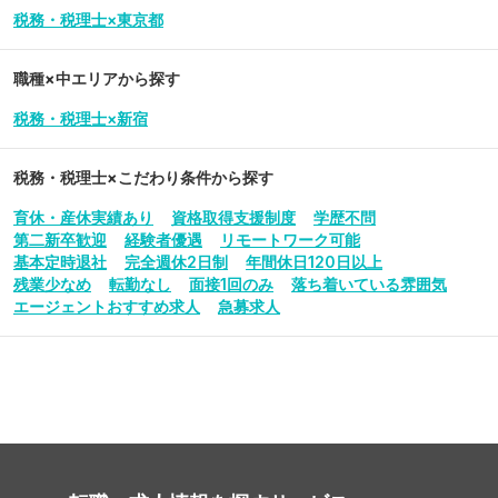
税務・税理士×東京都
職種×中エリアから探す
税務・税理士×新宿
税務・税理士
×こだわり条件から探す
育休・産休実績あり
資格取得支援制度
学歴不問
第二新卒歓迎
経験者優遇
リモートワーク可能
基本定時退社
完全週休2日制
年間休日120日以上
残業少なめ
転勤なし
面接1回のみ
落ち着いている雰囲気
エージェントおすすめ求人
急募求人