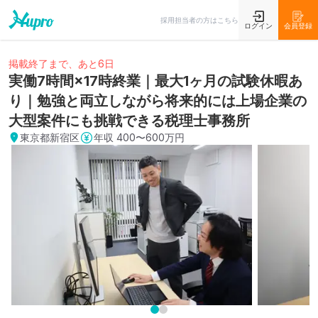
採用担当者の方はこちら
ログイン
会員登録
掲載終了まで、あと6日
実働7時間×17時終業｜最大1ヶ月の試験休暇あ
り｜勉強と両立しながら将来的には上場企業の
大型案件にも挑戦できる税理士事務所
東京都新宿区
年収
400〜600万円