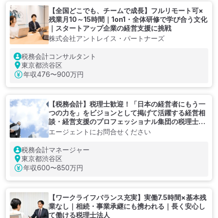
【全国どこでも、チームで成長】フルリモート可×
残業月10～15時間｜1on1・全体研修で学び合う文化
｜スタートアップ企業の経営支援に挑戦
株式会社アントレイス・パートナーズ
税務会計コンサルタント
東京都渋谷区
年収
476〜900万円
【税務会計】税理士歓迎！「日本の経営者にもう一
つの力を」をビジョンとして掲げて活躍する経営相
談・経営支援のプロフェッショナル集団の税理士法
人
エージェントにお問合せください
税務会計マネージャー
東京都渋谷区
年収
600〜850万円
【ワークライフバランス充実】実働7.5時間×基本残
業なし｜相続・事業承継にも携われる｜長く安心し
て働ける税理士法人