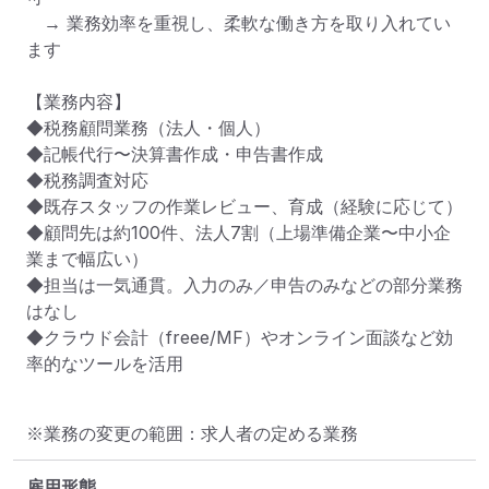
　→ 業務効率を重視し、柔軟な働き方を取り入れてい
ます

【業務内容】

◆税務顧問業務（法人・個人）

◆記帳代行〜決算書作成・申告書作成

◆税務調査対応

◆既存スタッフの作業レビュー、育成（経験に応じて）

◆顧問先は約100件、法人7割（上場準備企業〜中小企
業まで幅広い）

◆担当は一気通貫。入力のみ／申告のみなどの部分業務
はなし

◆クラウド会計（freee/MF）やオンライン面談など効
率的なツールを活用
※業務の変更の範囲：求人者の定める業務
雇用形態