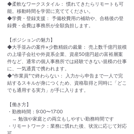
◆柔軟なワークスタイル： 慣れてきたらリモートも可
能。移動時間を学習に充ててください。

◆学費・登録支援： 予備校費用の補助や、合格後の登
録費・会費は事務所が全額負担します。

【ポジションの魅力】

◆大手並みの案件×少数精鋭の裁量： 売上数千億円規模
の上場子会社や外資系企業、資産50億円超の富裕層案
件など、通常の個人事務所では経験できない規模の仕事
に、一気通貫で携われます。

◆“作業員”で終わらない： 入力から申告まで一人で完
結するスキルが身につくため、資格取得と同時に「どこ
でも通用する実力」が手に入ります。

【働き方】

・勤務時間：9:00〜17:00

　→ 勉強や家庭との両立もしやすい勤務時間です

・リモートワーク：業務に慣れた後、状況に応じて対応
可
