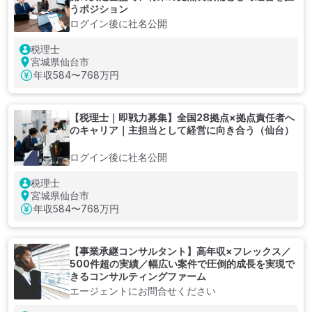
うポジション
ログイン後に社名公開
税理士
宮城県仙台市
年収
584〜768万円
【税理士｜即戦力募集】全国28拠点×拠点責任者へ
のキャリア｜主担当として経営に向き合う（仙台）
ログイン後に社名公開
税理士
宮城県仙台市
年収
584〜768万円
【事業承継コンサルタント】高年収×フレックス／
500件超の実績／幅広い案件で圧倒的成長を実現で
きるコンサルティングファーム
エージェントにお問合せください