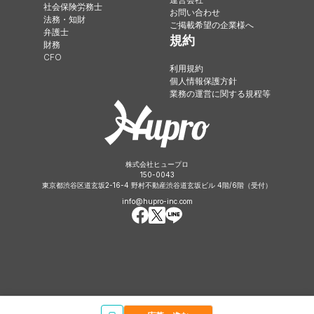
社会保険労務士
お問い合わせ
法務・知財
ご掲載希望の企業様へ
弁護士
規約
財務
CFO
利用規約
個人情報保護方針
業務の運営に関する規程等
株式会社ヒュープロ
150-0043
東京都渋谷区道玄坂2-16-4 野村不動産渋谷道玄坂ビル 4階/6階（受付）
info@hupro-inc.com