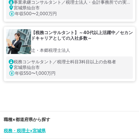
事業承継コンサルタント／税理士法人・会計事務所での実
務、科目合格者、M&A経験のいずれか／簿記2級以上
宮城県仙台市
年収
500〜2,000万円
【税務コンサルタント】～40代以上活躍中／セカン
ドキャリアとしての入社多数～
辻・本郷税理士法人
税務コンサルタント／税理士科目3科目以上の合格者
宮城県仙台市
年収
550〜1,000万円
職種×都道府県から探す
税務・税理士×宮城県