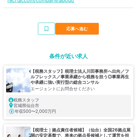
recruit.com/company/about/
応募へ進む
条件が近い求人
【税務スタッフ】税理士法人川田事務所へ出向／フ
ルフレックス／事業承継から税務を担う◎事業再生
や承継に強い実行型の総合コンサル
エージェントにお問合せください
税務スタッフ
宮城県仙台市
年収
500〜2,000万円
【税理士｜拠点責任者候補】（仙台）全国26拠点展
開の安定基盤で、将来の拠点長候補として運営を担