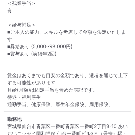
＜残業手当＞

有

＜給与補足＞

■ご本人の能力、スキルを考慮して金額を決定いたしま
す

■昇給あり (5,000~98,000円)

■賞与あり (実績年2回)

賃金はあくまでも目安の金額であり、選考を通じて上下
する可能性があります。

月給(月額)は固定手当を含めた表記です。

待遇・福利厚生

通勤手当、健康保険、厚生年金保険、雇用保険、
勤務地
宮城県仙台市青葉区一番町青葉区一番町2丁目8-10 あい
おいニッセイ同和損保 仙台一番町ビル3Ｆ
（最寄り駅：